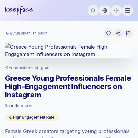
Bütün siyahıları baxın
Yunanıstan
·
Instagram
Greece Young Professionals Female
High-Engagement Influencers on
Instagram
Yüksəliş edən bazaar
, GR sahəsində
35 influencers
fəaliyyətə çıxarış Keepface tərəfindən
təyin edilmiş yüksəliş edən bazaar
High Engagement Rate
dərəcəsi ilə qiymətləndirilir.
Qarışıq şümlü
, daha böyük auditoriyalar =
Female Greek creators targeting young professionals
hər kontakt üçün daha çox dəyər.