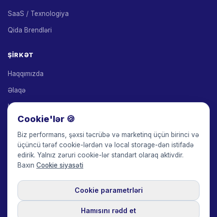
SaaS / Texnologiya
Qida Brendləri
ŞIRKƏT
Haqqımızda
Əlaqə
Həll Tərəfdaşları
Cookie'lər 🍪
Tərəfdaşlıq Proqramı
Biz performans, şəxsi təcrübə və marketinq üçün birinci və
Qiymətlər
üçüncü tərəf cookie-lərdən və local storage-dən istifadə
edirik. Yalnız zəruri cookie-lər standart olaraq aktivdir.
Keepface for AI
Baxın
Cookie siyasəti
Cookie parametrləri
© 2017-2026 Keepface Global, Inc.
Şərtlər və Qaydalar
·
Məxfilik Siyasəti
·
İstifadəçi Sazişi
·
GDPR Siyasəti
·
Cookie siyasəti
·
Hamısını rədd et
Cookie parametrləri