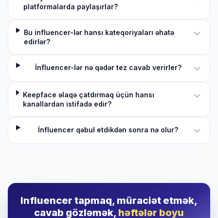
platformalarda paylaşırlar?
Bu influencer-lər hansı kateqoriyaları əhatə
edirlər?
İnfluencer-lər nə qədər tez cavab verirler?
Keepface əlaqə çatdırmaq üçün hansı
kanallardan istifadə edir?
İnfluencer qəbul etdikdən sonra nə olur?
Influencer tapmaq, müraciət etmək,
cavab gözləmək,
həftələr boyu