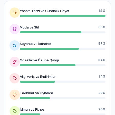
Yaşam Tərzi və Gündəlik Həyat
83%
Moda və Stil
60%
Səyahət və İstirahət
57%
Gözəllik və Özünə Qayğı
54%
Alış-veriş və Endirimlər
34%
Tədbirlər və Əyləncə
29%
İdman və Fitnes
20%