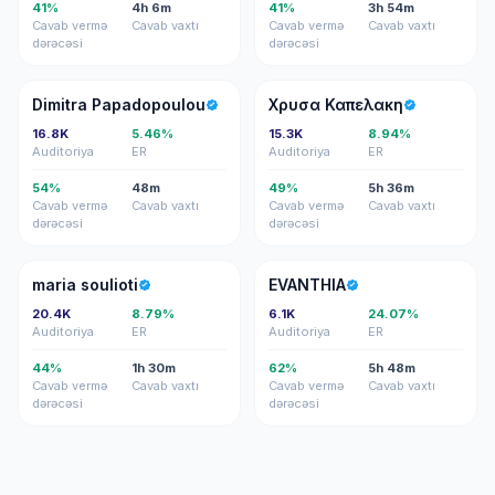
41%
4h 6m
41%
3h 54m
Cavab vermə
Cavab vaxtı
Cavab vermə
Cavab vaxtı
dərəcəsi
dərəcəsi
DP
ΧΚ
Dimitra Papadopoulou
Χρυσα Καπελακη
16.8K
5.46%
15.3K
8.94%
Auditoriya
ER
Auditoriya
ER
54%
48m
49%
5h 36m
Cavab vermə
Cavab vaxtı
Cavab vermə
Cavab vaxtı
dərəcəsi
dərəcəsi
MS
E
maria soulioti
EVANTHIA
20.4K
8.79%
6.1K
24.07%
Auditoriya
ER
Auditoriya
ER
44%
1h 30m
62%
5h 48m
Cavab vermə
Cavab vaxtı
Cavab vermə
Cavab vaxtı
dərəcəsi
dərəcəsi