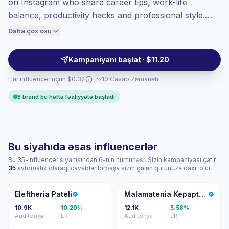
on Instagram who share career tips, work-life
Yüksəkdərəcəli engagement
(10.4% orta
ER), cəmləşən auditoriyalar daha yaxşı
balance, productivity hacks and professional style.
konversiya verir, buna görə biz buna
They deliver high engagement and niche audience
Daha çox oxu
uyğun qiymət təyin edirik.
alignment, making them ideal partners for employer
branding, B2B services, and professional lifestyle
Kampaniyanı başlat · $11.20
campaigns—campaign-ready with verified
Hər influencer üçün $0.32
· %10 Cavab Zəmanəti
engagement.
8 brand bu həftə fəaliyyətə başladı
Bu siyahıda əsas influencerlər
Bu 35-influencer siyahısından 6-nın nümunəsi. Sizin kampaniyası çatır
35
avtomatik olaraq, cavablar birbaşa sizin gələn qutunuza daxil olur.
EP
MK
Eleftheria Pateli
Malamatenia Kepaptzoglou
10.9K
10.20%
12.1K
5.58%
Auditoriya
ER
Auditoriya
ER