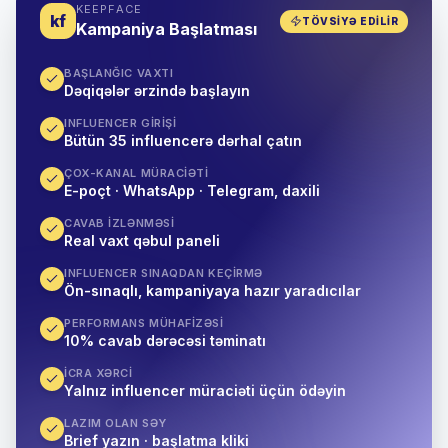
KEEPFACE
kf
TÖVSIYƏ EDILIR
Kampaniya Başlatması
BAŞLANĞIC VAXTI
Dəqiqələr ərzində başlayın
INFLUENCER GIRIŞI
Bütün 35 influencerə dərhal çatın
ÇOX-KANAL MÜRACIƏTI
E-poçt · WhatsApp · Telegram, daxili
CAVAB IZLƏNMƏSI
Real vaxt qəbul paneli
INFLUENCER SINAQDAN KEÇIRMƏ
Ön-sınaqlı, kampaniyaya hazır yaradıcılar
PERFORMANS MÜHAFIZƏSI
10% cavab dərəcəsi təminatı
İCRA XƏRCI
Yalnız influencer müraciəti üçün ödəyin
LAZIM OLAN SƏY
Brief yazın · başlatma kliki