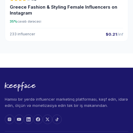
Greece Fashion & Styling Female Influencers on
Instagram
35%
cavab dərəcəsi
233 influencer
$0.21
/inf
Hamısı bir yerdə influencer marketinq platforması, kəşf edin, idarə
edin, ölçün və monetizasiya edin tək bir iş məkanından.