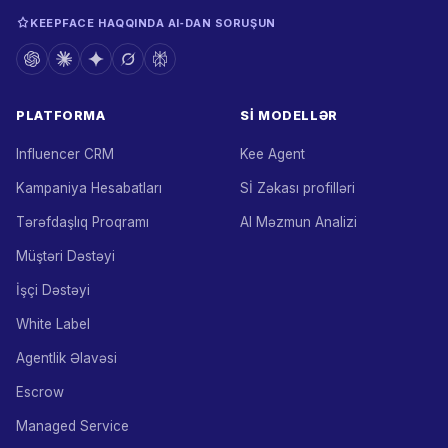
KEEPFACE HAQQINDA AI‑DAN SORUŞUN
PLATFORMA
Sİ MODELLƏR
Influencer CRM
Kee Agent
Kampaniya Hesabatları
Sİ Zəkası profilləri
Tərəfdaşlıq Proqramı
AI Məzmun Analizi
Müştəri Dəstəyi
İşçi Dəstəyi
White Label
Agentlik Əlavəsi
Escrow
Managed Service