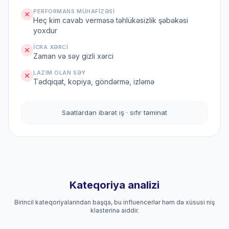
PERFORMANS MÜHAFIZƏSI
Heç kim cavab verməsə təhlükəsizlik şəbəkəsi
yoxdur
İCRA XƏRCI
Zaman və səy gizli xərci
LAZIM OLAN SƏY
Tədqiqat, kopiya, göndərmə, izləmə
Saatlardan ibarət iş · sıfır təminat
Kateqoriya analizi
Birincil kateqoriyalarından başqa, bu influencerlər həm də xüsusi niş
klasterinə aiddir.