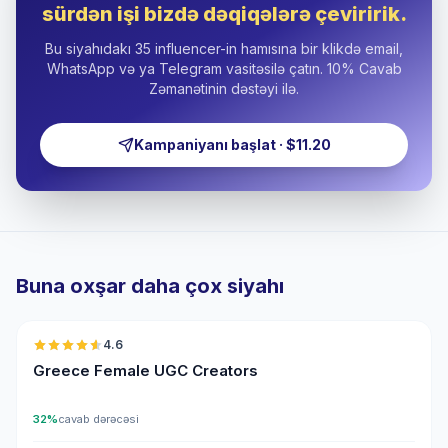
sürdən işi bizdə dəqiqələrə çeviririk.
Bu siyahıdakı 35 influencer-in hamısına bir klikdə email,
WhatsApp və ya Telegram vasitəsilə çatın. 10% Cavab
Zəmanətinin dəstəyi ilə.
Kampaniyanı başlat · $11.20
Buna oxşar daha çox siyahı
🇬🇷
4.6
UGC
ER
Greece Female UGC Creators
32%
cavab dərəcəsi