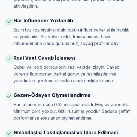
aktivləşdirin.
Hər Influencer Yoxlanılıb
Bizim tez-tez siyahısındakı bütün influencerlər əl ilə baxılıb
və yoxlanılıb. Siz yalnız ciddi, kampaniyaya hazır
influencerlərlə əlaqə qurursunuz, soyuq profillər deyil.
Real Vaxt Cavab İzləməsi
Qəbul və rədd dərəcələrini real vaxtda izləyin. Cavab
verən influencerləri dərhal görün və rəsmiləşdirilmiş
yaradıcıları gecikmə olmadan əməkdaşlığa keçirin.
Gəzən-Ödəyən Qiymətləndirmə
Hər influencer üçün 0.32 müraciət edildi. Heç bir abonəlik.
Minimum xərc yoxdur. Gizli rüsumlar yoxdur. Sadəcə şəffaf,
performansa əsaslanan qiymətləndirmə.
Əməkdaşlıq Təsdiqləməsi və İdarə Edilməsi