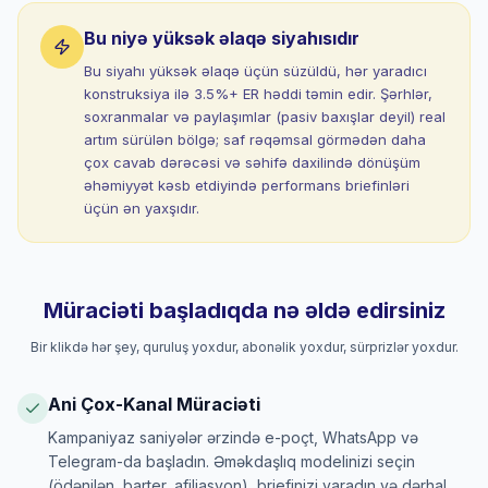
Bu niyə yüksək əlaqə siyahısıdır
Bu siyahı yüksək əlaqə üçün süzüldü, hər yaradıcı
konstruksiya ilə 3.5%+ ER həddi təmin edir. Şərhlər,
sохranmalar və paylaşımlar (pasiv baxışlar deyil) real
artım sürülən bölgə; saf rəqəmsal görmədən daha
çox cavab dərəcəsi və səhifə daxilində dönüşüm
əhəmiyyət kəsb etdiyində performans briefinləri
üçün ən yaxşıdır.
Müraciəti başladıqda nə əldə edirsiniz
Bir klikdə hər şey, quruluş yoxdur, abonəlik yoxdur, sürprizlər yoxdur.
Ani Çox-Kanal Müraciəti
Kampaniyaz saniyələr ərzində e-poçt, WhatsApp və
Telegram-da başladın. Əməkdaşlıq modelinizi seçin
(ödənilən, barter, afiliasyon), briefinizi yaradın və dərhal