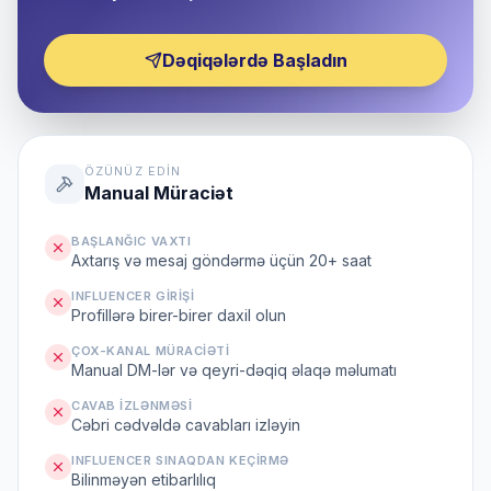
Dəqiqələrdə Başladın
ÖZÜNÜZ EDIN
Manual Müraciət
BAŞLANĞIC VAXTI
Axtarış və mesaj göndərmə üçün 20+ saat
INFLUENCER GIRIŞI
Profillərə birer-birer daxil olun
ÇOX-KANAL MÜRACIƏTI
Manual DM-lər və qeyri-dəqiq əlaqə məlumatı
CAVAB IZLƏNMƏSI
Cəbri cədvəldə cavabları izləyin
INFLUENCER SINAQDAN KEÇIRMƏ
Bilinməyən etibarlılıq