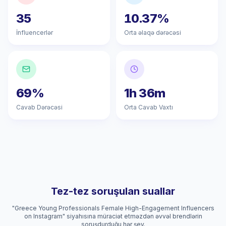
35
10.37%
İnfluencerlər
Orta əlaqə dərəcəsi
69%
1h 36m
Cavab Dərəcəsi
Orta Cavab Vaxtı
Tez-tez soruşulan suallar
"Greece Young Professionals Female High-Engagement Influencers
on Instagram" siyahısına müraciət etməzdən əvvəl brendlərin
soruşdurduğu hər şey.