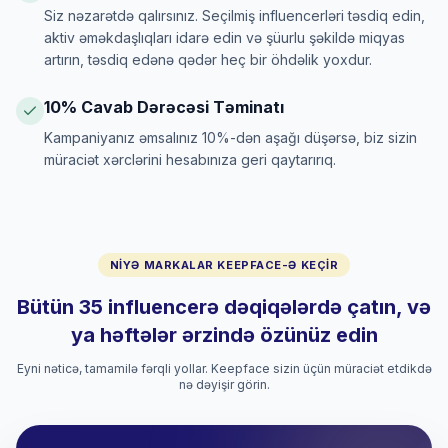
Siz nəzarətdə qalırsınız. Seçilmiş influencerləri təsdiq edin,
aktiv əməkdaşlıqları idarə edin və şüurlu şəkildə miqyas
artırın, təsdiq edənə qədər heç bir öhdəlik yoxdur.
10% Cavab Dərəcəsi Təminatı
Kampaniyanız əmsalınız 10%-dən aşağı düşərsə, biz sizin
müraciət xərclərini hesabınıza geri qaytarırıq.
NIYƏ MARKALAR KEEPFACE-Ə KEÇIR
Bütün 35 influencerə dəqiqələrdə çatın, və
ya həftələr ərzində özünüz edin
Eyni nəticə, tamamilə fərqli yollar. Keepface sizin üçün müraciət etdikdə
nə dəyişir görin.