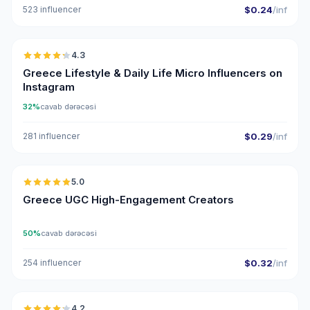
523 influencer
$0.24
/inf
🇬🇷
4.3
UGC
ER
Greece Lifestyle & Daily Life Micro Influencers on
Instagram
32%
cavab dərəcəsi
281 influencer
$0.29
/inf
🇬🇷
5.0
UGC
ER
Greece UGC High-Engagement Creators
50%
cavab dərəcəsi
254 influencer
$0.32
/inf
🇬🇷
4.2