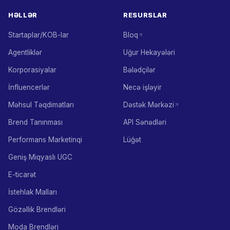
HƏLLƏR
RESURSLAR
Startaplar/KOB-lar
Bloq
Agentliklər
Uğur Hekayələri
Korporasiyalar
Bələdçilər
İnfluencerlər
Necə işləyir
Məhsul Təqdimatları
Dəstək Mərkəzi
Brend Tanınması
API Sənədləri
Performans Marketinqi
Lüğət
Geniş Miqyaslı UGC
E-ticarət
İstehlak Malları
Gözəllik Brendləri
Moda Brendləri