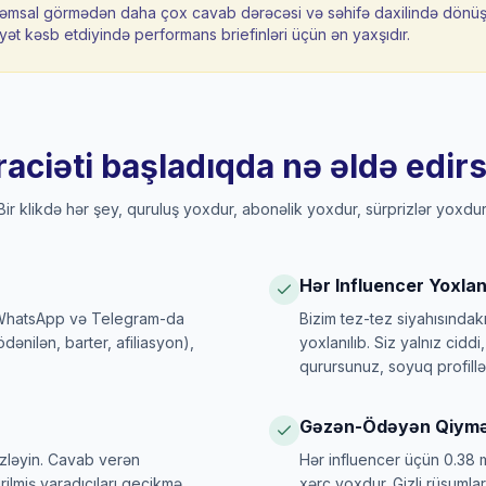
qəmsal görmədən daha çox cavab dərəcəsi və səhifə daxilində dönü
ət kəsb etdiyində performans briefinləri üçün ən yaxşıdır.
aciəti başladıqda nə əldə edirs
Bir klikdə hər şey, quruluş yoxdur, abonəlik yoxdur, sürprizlər yoxdur
Hər Influencer Yoxlanı
 WhatsApp və Telegram-da
Bizim tez-tez siyahısındakı
dənilən, barter, afiliasyon),
yoxlanılıb. Siz yalnız cidd
qurursunuz, soyuq profillər
Gəzən-Ödəyən Qiymə
izləyin. Cavab verən
Hər influencer üçün 0.38 m
rilmiş yaradıcıları gecikmə
xərc yoxdur. Gizli rüsuml