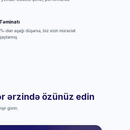
Təminatı
%-dən aşağı düşərsə, biz sizin müraciət
aytarırıq.
ər ərzində özünüz edin
şir görin.