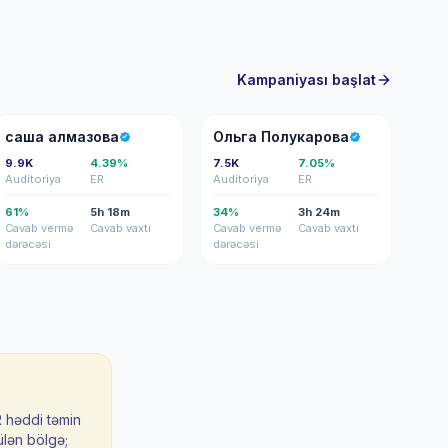
Kampaniyası başlat
СА
ОП
саша алмазова
Ольга Полукарова
9.9K
4.39%
7.5K
7.05%
Auditoriya
ER
Auditoriya
ER
61%
5h 18m
34%
3h 24m
Cavab vermə
Cavab vaxtı
Cavab vermə
Cavab vaxtı
dərəcəsi
dərəcəsi
R həddi təmin
ülən bölgə;