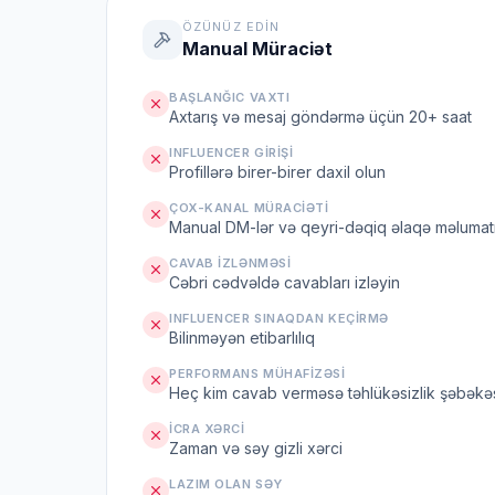
ÖZÜNÜZ EDIN
Manual Müraciət
BAŞLANĞIC VAXTI
Axtarış və mesaj göndərmə üçün 20+ saat
INFLUENCER GIRIŞI
Profillərə birer-birer daxil olun
ÇOX-KANAL MÜRACIƏTI
Manual DM-lər və qeyri-dəqiq əlaqə məlumat
CAVAB IZLƏNMƏSI
Cəbri cədvəldə cavabları izləyin
INFLUENCER SINAQDAN KEÇIRMƏ
Bilinməyən etibarlılıq
PERFORMANS MÜHAFIZƏSI
Heç kim cavab verməsə təhlükəsizlik şəbəkə
İCRA XƏRCI
Zaman və səy gizli xərci
LAZIM OLAN SƏY