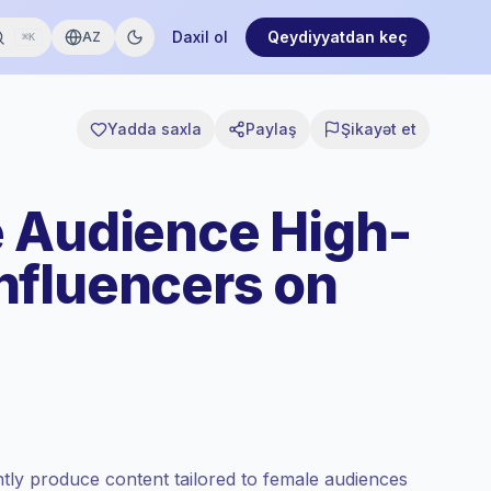
Daxil ol
Qeydiyyatdan keç
AZ
⌘K
Yadda saxla
Paylaş
Şikayət et
 Audience High-
nfluencers on
tly produce content tailored to female audiences