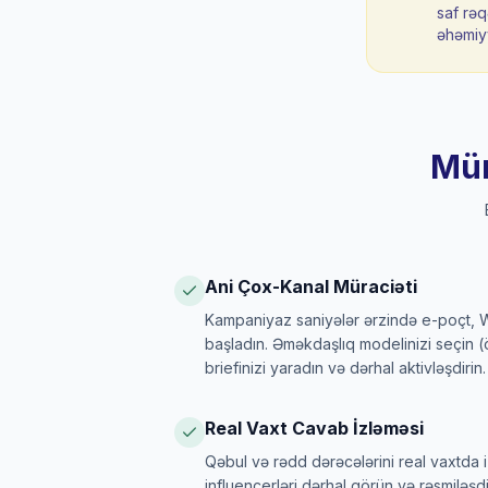
saf rə
əhəmiyy
Mür
Ani Çox-Kanal Müraciəti
Kampaniyaz saniyələr ərzində e-poçt,
başladın. Əməkdaşlıq modelinizi seçin (ö
briefinizi yaradın və dərhal aktivləşdirin.
Real Vaxt Cavab İzləməsi
Qəbul və rədd dərəcələrini real vaxtda 
influencerləri dərhal görün və rəsmiləşdi