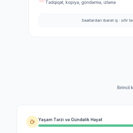
Tədqiqat, kopiya, göndərmə, izləmə
Saatlardan ibarət iş · sıfır t
Birincil
Yaşam Tərzi və Gündəlik Həyat