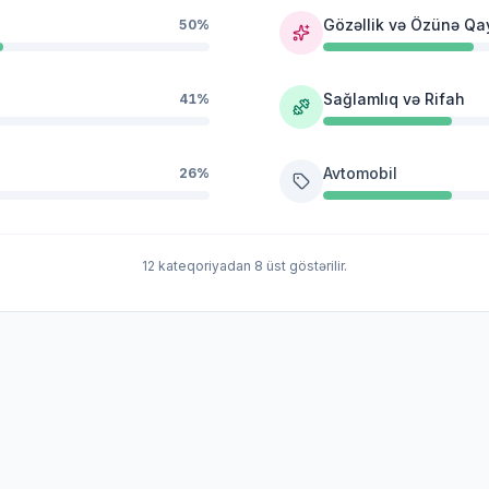
Gözəllik və Özünə Qa
50%
Sağlamlıq və Rifah
41%
Avtomobil
26%
12 kateqoriyadan 8 üst göstərilir.