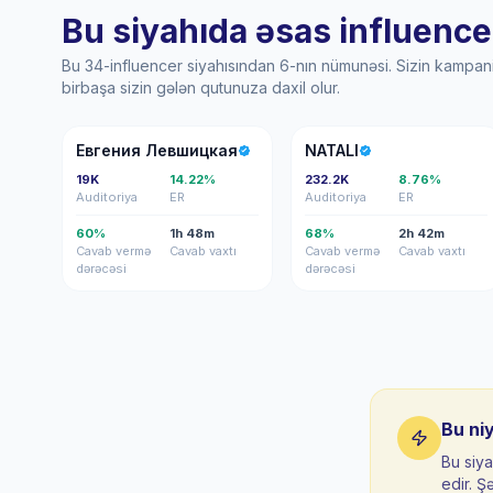
Bu siyahıda əsas influence
Bu 34-influencer siyahısından 6-nın nümunəsi. Sizin kampani
birbaşa sizin gələn qutunuza daxil olur.
ЕЛ
N
Евгения Левшицкая
NATALI
19K
14.22%
232.2K
8.76%
Auditoriya
ER
Auditoriya
ER
60%
1h 48m
68%
2h 42m
Cavab vermə
Cavab vaxtı
Cavab vermə
Cavab vaxtı
dərəcəsi
dərəcəsi
Bu ni
Bu siya
edir. Ş