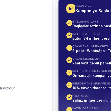
KEEPFACE
kf
Kampaniya Başla
BAŞLANĞIC VAXTI
Dəqiqələr ərzində baş
INFLUENCER GIRIŞI
Bütün 34 influencerə 
ÇOX-KANAL MÜRACIƏTI
E-poçt · WhatsApp · T
ı
CAVAB IZLƏNMƏSI
Real vaxt qəbul paneli
INFLUENCER SINAQDAN K
Ön-sınaqlı, kampaniya
PERFORMANS MÜHAFIZƏS
10% cavab dərəcəsi t
si yoxdur
İCRA XƏRCI
Yalnız influencer mür
LAZIM OLAN SƏY