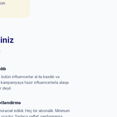
şüm
iniz
.
lıb
 bütün influencerlər əl ilə baxılıb və
i, kampaniyaya hazır influencerlərlə əlaqə
 deyil.
tləndirmə
üraciət edildi. Heç bir abonəlik. Minimum
ar yoxdur. Sadəcə şəffaf, performansa