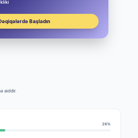
kliki
Dəqiqələrdə Başladın
ə aiddir.
26%