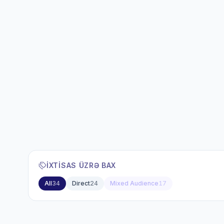
İXTISAS ÜZRƏ BAX
All
34
Direct
24
Mixed Audience
17