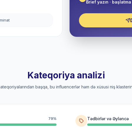
Brief yazın · başlatma 
əminat
Kateqoriya analizi
 kateqoriyalarından başqa, bu influencerlər həm də xüsusi niş klasterin
Tədbirlər və Əyləncə
79%