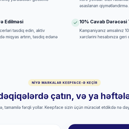
əsaslanan qiymətləndirmə.
ə Edilməsi
10% Cavab Dərəcəsi 
cerləri təsdiq edin, aktiv
Kampaniyanız əmsalınız 10
ldə miqyas artırın, təsdiq edənə
xərclərini hesabınıza geri q
NIYƏ MARKALAR KEEPFACE-Ə KEÇIR
dəqiqələrdə çatın, və ya həftəl
cə, tamamilə fərqli yollar. Keepface sizin üçün müraciət etdikdə nə dəyi