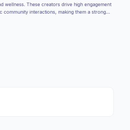
and wellness. These creators drive high engagement
tic community interactions, making them a strong
gn-ready with verified engagement.