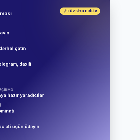
TÖVSIYƏ EDILIR
tması
layın
dərhal çatın
elegram, daxili
EÇIRMƏ
ya hazır yaradıcılar
I
əminatı
aciəti üçün ödəyin