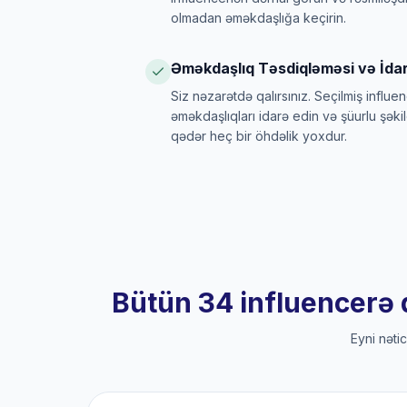
olmadan əməkdaşlığa keçirin.
Əməkdaşlıq Təsdiqləməsi və İdar
Siz nəzarətdə qalırsınız. Seçilmiş influen
əməkdaşlıqları idarə edin və şüurlu şəki
qədər heç bir öhdəlik yoxdur.
Bütün 34 influencerə 
Eyni nəti