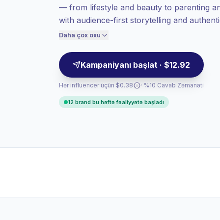
— from lifestyle and beauty to parenting 
Yüksəkdərəcəli engagement
(11.6% orta
with audience-first storytelling and authen
ER), cəmləşən auditoriyalar daha yaxşı
match for brands targeting women. Campai
konversiya verir, buna görə biz buna
Daha çox oxu
uyğun qiymət təyin edirik.
Kampaniyanı başlat · $12.92
Hər influencer üçün $0.38
· %10 Cavab Zəmanəti
12 brand bu həftə fəaliyyətə başladı