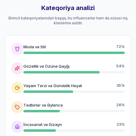
Kateqoriya analizi
Birincil kateqoriyalarından başqa, bu influencerlər həm də xüsusi niş
klasterinə aiddir.
Moda və Stil
72%
Gözəllik və Özünə Qayğı
54%
Yaşam Tərzi və Gündəlik Həyat
35%
Tədbirlər və Əyləncə
26%
İncəsənət və Dizayn
23%