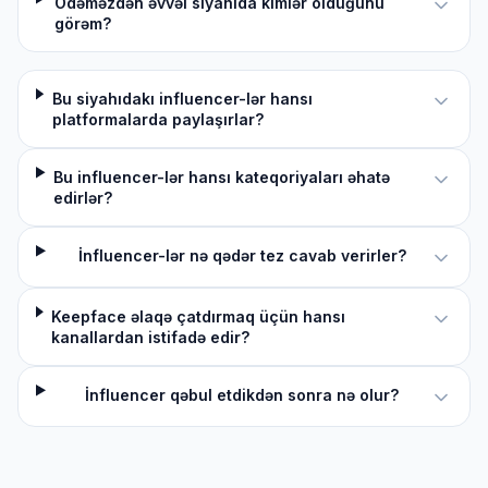
Ödəməzdən əvvəl siyahıda kimlər olduğunu
görəm?
Bu siyahıdakı influencer-lər hansı
platformalarda paylaşırlar?
Bu influencer-lər hansı kateqoriyaları əhatə
edirlər?
İnfluencer-lər nə qədər tez cavab verirler?
Keepface əlaqə çatdırmaq üçün hansı
kanallardan istifadə edir?
İnfluencer qəbul etdikdən sonra nə olur?