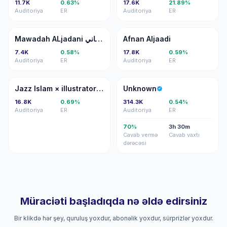
11.7K
0.63%
17.6K
21.89%
Auditoriya
ER
Auditoriya
ER
MA
AA
Mawadah ALjadani مودة الجدعاني
Afnan Aljaadi
7.4K
0.58%
17.8K
0.59%
Auditoriya
ER
Auditoriya
ER
JI
U
Jazz Islam × illustrator/artist
Unknown
16.8K
0.69%
314.3K
0.54%
Auditoriya
ER
Auditoriya
ER
70%
3h 30m
Cavab vermə
Cavab vaxtı
dərəcəsi
Müraciəti başladıqda nə əldə edirsiniz
Bir klikdə hər şey, quruluş yoxdur, abonəlik yoxdur, sürprizlər yoxdur.