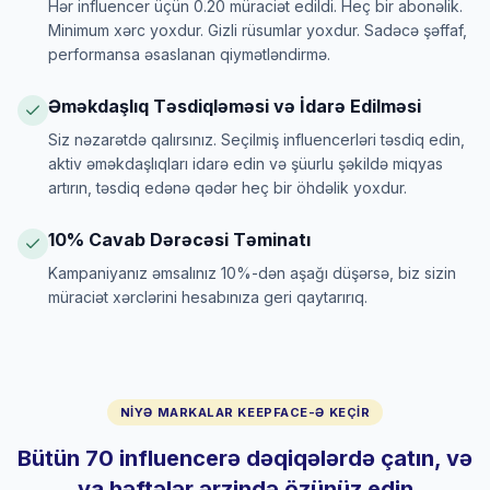
Hər influencer üçün 0.20 müraciət edildi. Heç bir abonəlik.
Minimum xərc yoxdur. Gizli rüsumlar yoxdur. Sadəcə şəffaf,
performansa əsaslanan qiymətləndirmə.
Əməkdaşlıq Təsdiqləməsi və İdarə Edilməsi
Siz nəzarətdə qalırsınız. Seçilmiş influencerləri təsdiq edin,
aktiv əməkdaşlıqları idarə edin və şüurlu şəkildə miqyas
artırın, təsdiq edənə qədər heç bir öhdəlik yoxdur.
10% Cavab Dərəcəsi Təminatı
Kampaniyanız əmsalınız 10%-dən aşağı düşərsə, biz sizin
müraciət xərclərini hesabınıza geri qaytarırıq.
NIYƏ MARKALAR KEEPFACE-Ə KEÇIR
Bütün 70 influencerə dəqiqələrdə çatın, və
ya həftələr ərzində özünüz edin