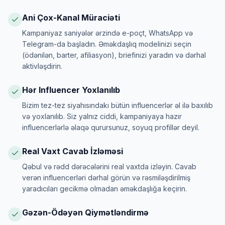
Ani Çox-Kanal Müraciəti
Kampaniyaz saniyələr ərzində e-poçt, WhatsApp və
Telegram-da başladın. Əməkdaşlıq modelinizi seçin
(ödənilən, barter, afiliasyon), briefinizi yaradın və dərhal
aktivləşdirin.
Hər Influencer Yoxlanılıb
Bizim tez-tez siyahısındakı bütün influencerlər əl ilə baxılıb
və yoxlanılıb. Siz yalnız ciddi, kampaniyaya hazır
influencerlərlə əlaqə qurursunuz, soyuq profillər deyil.
Real Vaxt Cavab İzləməsi
Qəbul və rədd dərəcələrini real vaxtda izləyin. Cavab
verən influencerləri dərhal görün və rəsmiləşdirilmiş
yaradıcıları gecikmə olmadan əməkdaşlığa keçirin.
Gəzən-Ödəyən Qiymətləndirmə