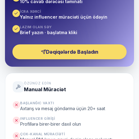
10% cavab dərəcəsi təminatı
İCRA XƏRCI
Yalnız influencer müraciəti üçün ödəyin
LAZIM OLAN SƏY
Brief yazın · başlatma kliki
Dəqiqələrdə Başladın
ÖZÜNÜZ EDIN
Manual Müraciət
BAŞLANĞIC VAXTI
Axtarış və mesaj göndərmə üçün 20+ saat
INFLUENCER GIRIŞI
Profillərə birer-birer daxil olun
ÇOX-KANAL MÜRACIƏTI