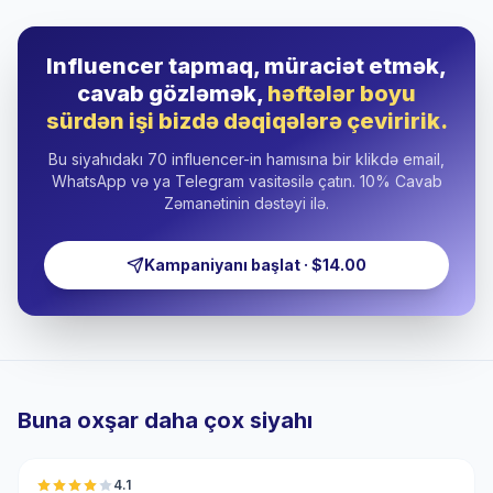
Influencer tapmaq, müraciət etmək,
cavab gözləmək,
həftələr boyu
sürdən işi bizdə dəqiqələrə çeviririk.
Bu siyahıdakı 70 influencer-in hamısına bir klikdə email,
WhatsApp və ya Telegram vasitəsilə çatın. 10% Cavab
Zəmanətinin dəstəyi ilə.
Kampaniyanı başlat · $14.00
Buna oxşar daha çox siyahı
🇸🇦
4.1
UGC