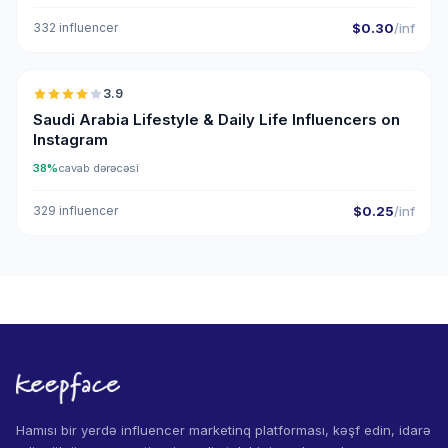
332 influencer
$0.30
/inf
🇸🇦
3.9
Saudi Arabia Lifestyle & Daily Life Influencers on
Instagram
38%
cavab dərəcəsi
329 influencer
$0.25
/inf
Hamısı bir yerdə influencer marketinq platforması, kəşf edin, idarə