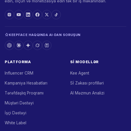
edin, ölçün və monetizasiya edin tək bir iş məkanından.
KEEPFACE HAQQINDA AI‑DAN SORUŞUN
PLATFORMA
Sİ MODELLƏR
Influencer CRM
Kee Agent
Kampaniya Hesabatları
Sİ Zəkası profilləri
Tərəfdaşlıq Proqramı
AI Məzmun Analizi
Müştəri Dəstəyi
İşçi Dəstəyi
White Label