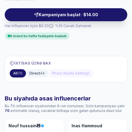
premium visuals, audience-fit storytelling, and reliable
creator outreach, campaign-ready.
Kampaniyanı başlat · $14.00
Hər influencer üçün $0.20
· %10 Cavab Zəmanəti
6 brand bu həftə fəaliyyətə başladı
İXTISAS ÜZRƏ BAX
All
70
Direct
44
Photo Studio Setting
6
Bu siyahıda əsas influencerlər
Bu 70-influencer siyahısından 6-nın nümunəsi. Sizin kampaniyası çatır
70
avtomatik olaraq, cavablar birbaşa sizin gələn qutunuza daxil olur.
NH
IH
Nouf hussain🧸
Inas Hammoud