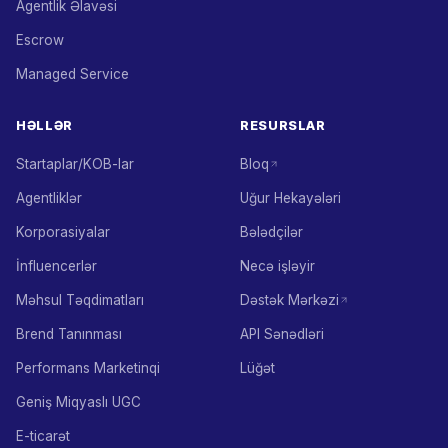
Agentlik Əlavəsi
Escrow
Managed Service
HƏLLƏR
RESURSLAR
Startaplar/KOB-lar
Bloq
Agentliklər
Uğur Hekayələri
Korporasiyalar
Bələdçilər
İnfluencerlər
Necə işləyir
Məhsul Təqdimatları
Dəstək Mərkəzi
Brend Tanınması
API Sənədləri
Performans Marketinqi
Lüğət
Geniş Miqyaslı UGC
E-ticarət