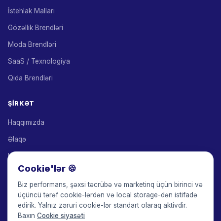
İstehlak Malları
Gözəllik Brendləri
Moda Brendləri
SaaS / Texnologiya
Qida Brendləri
ŞIRKƏT
Haqqımızda
Əlaqə
Həll Tərəfdaşları
Cookie'lər 🍪
Tərəfdaşlıq Proqramı
Biz performans, şəxsi təcrübə və marketinq üçün birinci və
Qiymətlər
üçüncü tərəf cookie-lərdən və local storage-dən istifadə
edirik. Yalnız zəruri cookie-lər standart olaraq aktivdir.
Keepface for AI
Baxın
Cookie siyasəti