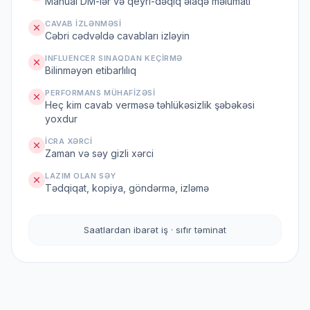
Manual DM-lər və qeyri-dəqiq əlaqə məlumatı
CAVAB IZLƏNMƏSI
Cəbri cədvəldə cavabları izləyin
INFLUENCER SINAQDAN KEÇIRMƏ
Bilinməyən etibarlılıq
PERFORMANS MÜHAFIZƏSI
Heç kim cavab verməsə təhlükəsizlik şəbəkəsi
yoxdur
İCRA XƏRCI
Zaman və səy gizli xərci
LAZIM OLAN SƏY
Tədqiqat, kopiya, göndərmə, izləmə
Saatlardan ibarət iş · sıfır təminat