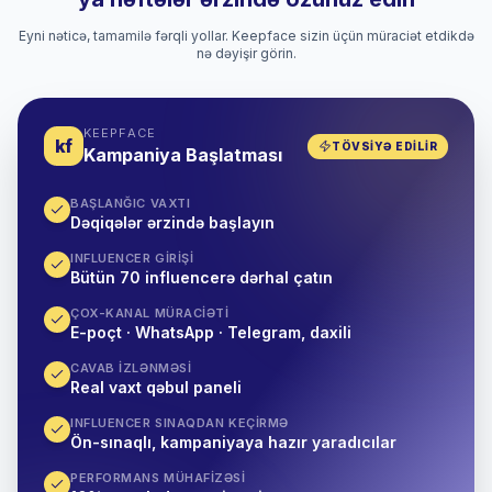
Eyni nəticə, tamamilə fərqli yollar. Keepface sizin üçün müraciət etdikdə
nə dəyişir görin.
KEEPFACE
kf
TÖVSIYƏ EDILIR
Kampaniya Başlatması
BAŞLANĞIC VAXTI
Dəqiqələr ərzində başlayın
INFLUENCER GIRIŞI
Bütün 70 influencerə dərhal çatın
ÇOX-KANAL MÜRACIƏTI
E-poçt · WhatsApp · Telegram, daxili
CAVAB IZLƏNMƏSI
Real vaxt qəbul paneli
INFLUENCER SINAQDAN KEÇIRMƏ
Ön-sınaqlı, kampaniyaya hazır yaradıcılar
PERFORMANS MÜHAFIZƏSI