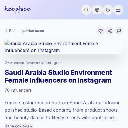
Bütün siyahıları baxın
Səudiyyə Ərəbistanı
·
Instagram
Saudi Arabia Studio Environment
Yüksəliş edən bazaar
, SA sahəsində
Female Influencers on Instagram
fəaliyyətə çıxarış Keepface tərəfindən
təyin edilmiş yüksəliş edən bazaar
70 influencers
dərəcəsi ilə qiymətləndirilir.
Qarışıq şümlü
, daha böyük auditoriyalar =
Female Instagram creators in Saudi Arabia producing
hər kontakt üçün daha çox dəyər.
polished studio-based content, from product shoots
Aşağı engagement
(0.9% orta ER),
cəmləşən auditoriyalar daha yaxşı
and beauty demos to lifestyle reels with controlled
konversiya verir, buna görə biz buna
lighting and clean backdrops. Ideal for brands needing
Daha çox oxu
uyğun qiymət təyin edirik.