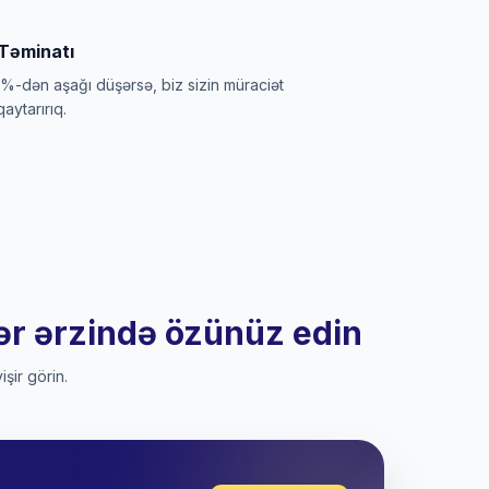
Təminatı
%-dən aşağı düşərsə, biz sizin müraciət
aytarırıq.
lər ərzində özünüz edin
şir görin.