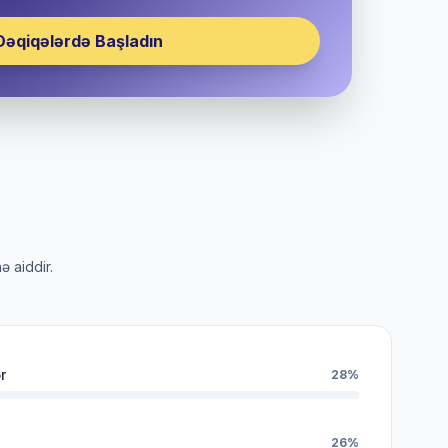
Dəqiqələrdə Başladın
ə aiddir.
r
28%
26%