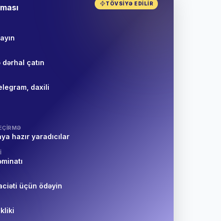
TÖVSIYƏ EDILIR
tması
layın
 dərhal çatın
elegram, daxili
EÇIRMƏ
ya hazır yaradıcılar
I
əminatı
aciəti üçün ödəyin
kliki