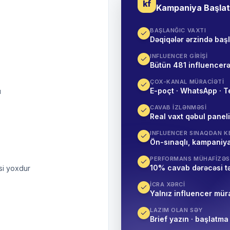
kf
Kampaniya Başla
BAŞLANĞIC VAXTI
Dəqiqələr ərzində baş
INFLUENCER GIRIŞI
Bütün 481 influencerə
ÇOX-KANAL MÜRACIƏTI
E-poçt · WhatsApp · T
ı
CAVAB IZLƏNMƏSI
Real vaxt qəbul paneli
INFLUENCER SINAQDAN K
Ön-sınaqlı, kampaniya
PERFORMANS MÜHAFIZƏS
10% cavab dərəcəsi t
si yoxdur
İCRA XƏRCI
Yalnız influencer mür
LAZIM OLAN SƏY
Brief yazın · başlatma 