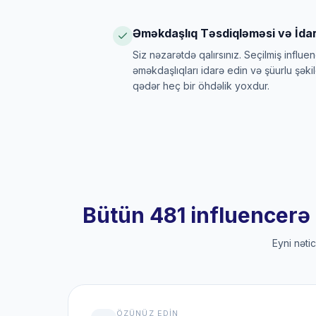
Əməkdaşlıq Təsdiqləməsi və İdar
Siz nəzarətdə qalırsınız. Seçilmiş influen
əməkdaşlıqları idarə edin və şüurlu şəki
qədər heç bir öhdəlik yoxdur.
Bütün 481 influencerə 
Eyni nəti
ÖZÜNÜZ EDIN