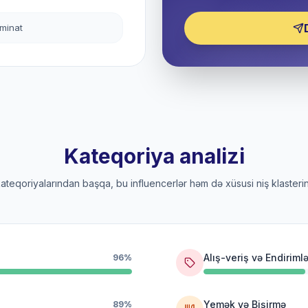
əminat
Kateqoriya analizi
 kateqoriyalarından başqa, bu influencerlər həm də xüsusi niş klasterin
Alış-veriş və Endirimlə
96%
Yemək və Bişirmə
89%