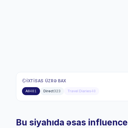
İXTISAS ÜZRƏ BAX
All
481
Direct
323
Travel Diaries
48
Bu siyahıda əsas influence