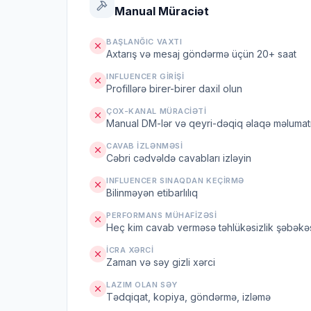
Manual Müraciət
BAŞLANĞIC VAXTI
Axtarış və mesaj göndərmə üçün 20+ saat
INFLUENCER GIRIŞI
Profillərə birer-birer daxil olun
ÇOX-KANAL MÜRACIƏTI
Manual DM-lər və qeyri-dəqiq əlaqə məlumat
CAVAB IZLƏNMƏSI
Cəbri cədvəldə cavabları izləyin
INFLUENCER SINAQDAN KEÇIRMƏ
Bilinməyən etibarlılıq
PERFORMANS MÜHAFIZƏSI
Heç kim cavab verməsə təhlükəsizlik şəbəkə
İCRA XƏRCI
Zaman və səy gizli xərci
LAZIM OLAN SƏY
Tədqiqat, kopiya, göndərmə, izləmə