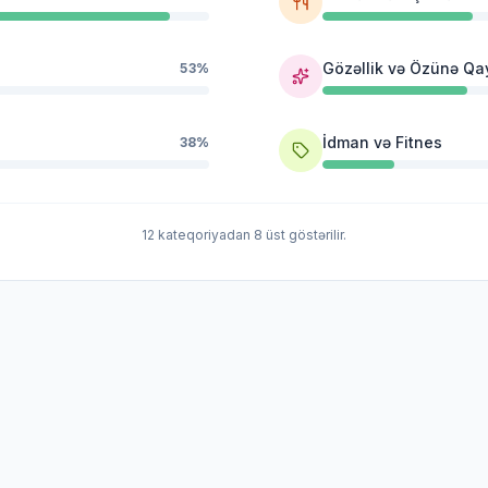
Gözəllik və Özünə Qa
53%
İdman və Fitnes
38%
12 kateqoriyadan 8 üst göstərilir.