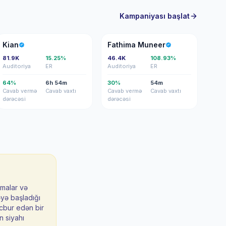
Kampaniyası başlat
K
FM
Kian
Fathima Muneer
81.9K
15.25%
46.4K
108.93%
Auditoriya
ER
Auditoriya
ER
64%
6h 54m
30%
54m
Cavab vermə
Cavab vaxtı
Cavab vermə
Cavab vaxtı
dərəcəsi
dərəcəsi
nmalar və
əyə başladığı
əcbur edən bir
in siyahı