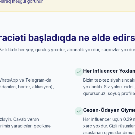
olaraq məşğul görünür.
aciəti başladıqda nə əldə edirs
Bir klikdə hər şey, quruluş yoxdur, abonəlik yoxdur, sürprizlər yoxdur
Hər Influencer Yoxlanı
 WhatsApp və Telegram-da
Bizim tez-tez siyahısındakı
dənilən, barter, afiliasyon),
yoxlanılıb. Siz yalnız cidd
qurursunuz, soyuq profillər
Gəzən-Ödəyən Qiymə
izləyin. Cavab verən
Hər influencer üçün 0.29 m
rilmiş yaradıcıları gecikmə
xərc yoxdur. Gizli rüsuml
əsaslanan qiymətləndirmə.