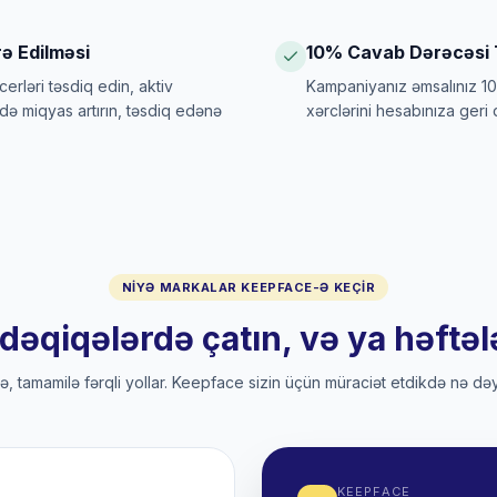
ə Edilməsi
10% Cavab Dərəcəsi 
cerləri təsdiq edin, aktiv
Kampaniyanız əmsalınız 10
ldə miqyas artırın, təsdiq edənə
xərclərini hesabınıza geri q
NIYƏ MARKALAR KEEPFACE-Ə KEÇIR
dəqiqələrdə çatın, və ya həftə
cə, tamamilə fərqli yollar. Keepface sizin üçün müraciət etdikdə nə dəyi
KEEPFACE