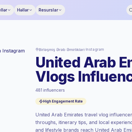
llər
Həllər
Resurslar
Birləşmiş Ərəb Əmirlikləri
·
Instagram
United Arab E
Vlogs Influen
Standart bazaar
, AE sahəsində fəaliyyətə
481 influencers
çıxarış Keepface tərəfindən təyin edilmiş
standart bazaar dərəcəsi ilə
High Engagement Rate
qiymətləndirilir.
Qarışıq şümlü
, daha böyük auditoriyalar =
United Arab Emirates travel vlog influencer
hər kontakt üçün daha çox dəyər.
throughs, itinerary tips, and local experienc
Yüksək engagement
(5.4% orta ER),
and lifestyle brands reach United Arab Emi
cəmləşən auditoriyalar daha yaxşı