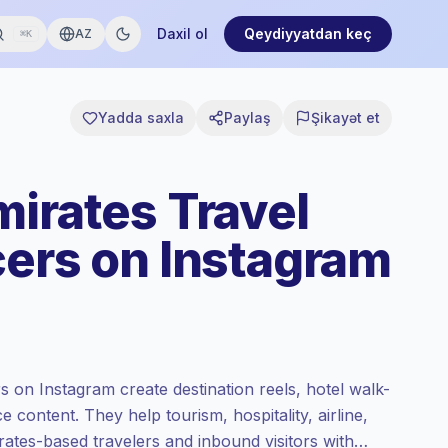
Daxil ol
Qeydiyyatdan keç
AZ
⌘K
Yadda saxla
Paylaş
Şikayət et
mirates Travel
cers on Instagram
s on Instagram create destination reels, hotel walk-
e content. They help tourism, hospitality, airline,
rates-based travelers and inbound visitors with