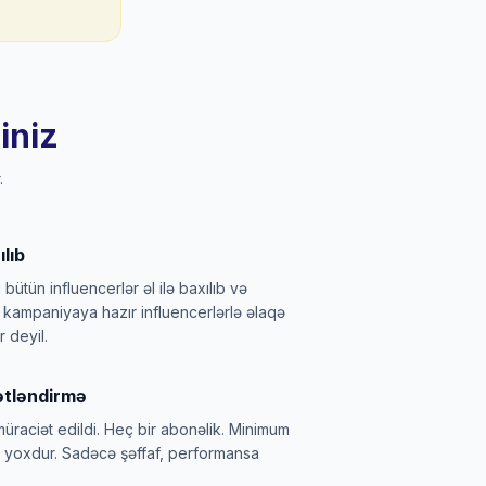
iniz
.
lıb
 bütün influencerlər əl ilə baxılıb və
i, kampaniyaya hazır influencerlərlə əlaqə
 deyil.
tləndirmə
üraciət edildi. Heç bir abonəlik. Minimum
ar yoxdur. Sadəcə şəffaf, performansa