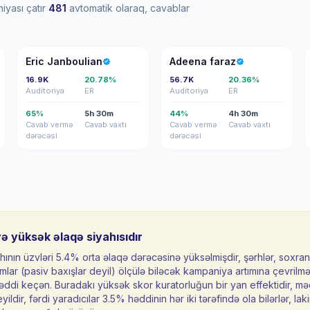
iyası çatır
481
avtomatik olaraq, cavablar
EJ
AF
Eric Janboulian
Adeena faraz
16.9K
20.78%
56.7K
20.36%
Auditoriya
ER
Auditoriya
ER
65%
5h 30m
44%
4h 30m
Cavab vermə
Cavab vaxtı
Cavab vermə
Cavab vaxtı
dərəcəsi
dərəcəsi
yə yüksək əlaqə siyahısıdır
hının üzvləri 5.4% orta əlaqə dərəcəsinə yüksəlmişdir, şərhlər, sохra
mlar (pasiv baxışlar deyil) ölçülə biləcək kampaniya artımına çevrilm
ddi keçən. Buradakı yüksək skor kuratorluğun bir yan effektidir, m
eyildir, fərdi yaradıcılar 3.5% həddinin hər iki tərəfində ola bilərlər, lak