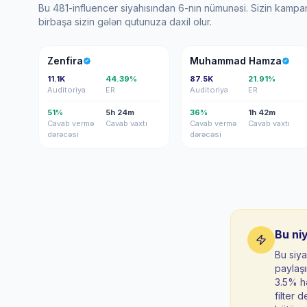
Bu 481-influencer siyahısından 6-nın nümunəsi. Sizin kampan
birbaşa sizin gələn qutunuza daxil olur.
Z
MH
Zenfira
Muhammad Hamza
11.1K
44.39%
87.5K
21.91%
Auditoriya
ER
Auditoriya
ER
51%
5h 24m
36%
1h 42m
Cavab vermə
Cavab vaxtı
Cavab vermə
Cavab vaxtı
dərəcəsi
dərəcəsi
Bu ni
Bu siya
paylaşı
3.5% hə
filter d