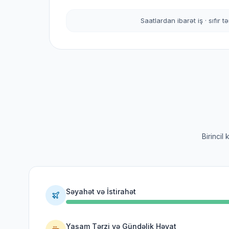
Saatlardan ibarət iş · sıfır t
Birincil
Səyahət və İstirahət
Yaşam Tərzi və Gündəlik Həyat