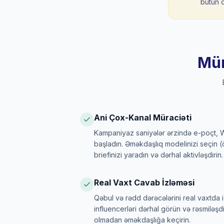
bütün 
Mür
Ani Çox-Kanal Müraciəti
Kampaniyaz saniyələr ərzində e-poçt,
başladın. Əməkdaşlıq modelinizi seçin (ö
briefinizi yaradın və dərhal aktivləşdirin.
Real Vaxt Cavab İzləməsi
Qəbul və rədd dərəcələrini real vaxtda 
influencerləri dərhal görün və rəsmiləşdi
olmadan əməkdaşlığa keçirin.