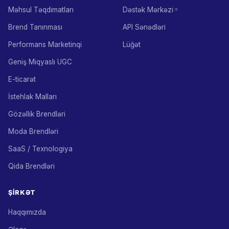
Məhsul Təqdimatları
Dəstək Mərkəzi
Brend Tanınması
API Sənədləri
Performans Marketinqi
Lüğət
Geniş Miqyaslı UGC
E-ticarət
İstehlak Malları
Gözəllik Brendləri
Moda Brendləri
SaaS / Texnologiya
Qida Brendləri
ŞIRKƏT
Haqqımızda