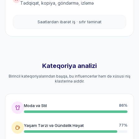
Tədqiqat, kopiya, göndərmə, izləmə
Saatlardan ibarət iş · sıfır təminat
Kateqoriya analizi
Birincil kateqoriyalarından başqa, bu influencerlər həm də xüsusi niş
klasterinə aiddir.
Moda və Stil
86%
Yaşam Tərzi və Gündəlik Həyat
77%