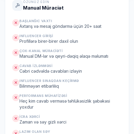
ÖZÜNÜZ EDIN
Manual Müraciət
BAŞLANĞIC VAXTI
Axtarış və mesaj göndərmə üçün 20+ saat
INFLUENCER GIRIŞI
Profillərə birer-birer daxil olun
ÇOX-KANAL MÜRACIƏTI
Manual DM-lər və qeyri-dəqiq əlaqə məlumatı
CAVAB IZLƏNMƏSI
Cəbri cədvəldə cavabları izləyin
INFLUENCER SINAQDAN KEÇIRMƏ
Bilinməyən etibarlılıq
PERFORMANS MÜHAFIZƏSI
Heç kim cavab verməsə təhlükəsizlik şəbəkəsi
yoxdur
İCRA XƏRCI
Zaman və səy gizli xərci
LAZIM OLAN SƏY