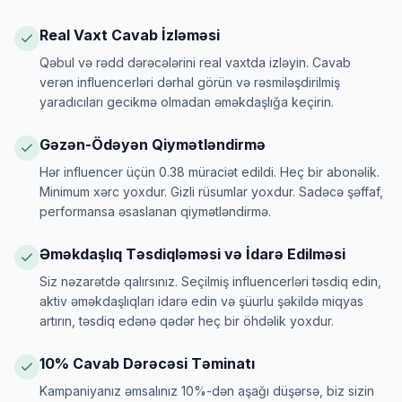
Real Vaxt Cavab İzləməsi
Qəbul və rədd dərəcələrini real vaxtda izləyin. Cavab
verən influencerləri dərhal görün və rəsmiləşdirilmiş
yaradıcıları gecikmə olmadan əməkdaşlığa keçirin.
Gəzən-Ödəyən Qiymətləndirmə
Hər influencer üçün 0.38 müraciət edildi. Heç bir abonəlik.
Minimum xərc yoxdur. Gizli rüsumlar yoxdur. Sadəcə şəffaf,
performansa əsaslanan qiymətləndirmə.
Əməkdaşlıq Təsdiqləməsi və İdarə Edilməsi
Siz nəzarətdə qalırsınız. Seçilmiş influencerləri təsdiq edin,
aktiv əməkdaşlıqları idarə edin və şüurlu şəkildə miqyas
artırın, təsdiq edənə qədər heç bir öhdəlik yoxdur.
10% Cavab Dərəcəsi Təminatı
Kampaniyanız əmsalınız 10%-dən aşağı düşərsə, biz sizin