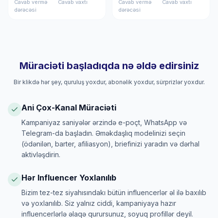
Cavab vermə
Cavab vaxtı
Cavab vermə
Cavab vaxtı
dərəcəsi
dərəcəsi
Müraciəti başladıqda nə əldə edirsiniz
Bir klikdə hər şey, quruluş yoxdur, abonəlik yoxdur, sürprizlər yoxdur.
Ani Çox-Kanal Müraciəti
Kampaniyaz saniyələr ərzində e-poçt, WhatsApp və
Telegram-da başladın. Əməkdaşlıq modelinizi seçin
(ödənilən, barter, afiliasyon), briefinizi yaradın və dərhal
aktivləşdirin.
Hər Influencer Yoxlanılıb
Bizim tez-tez siyahısındakı bütün influencerlər əl ilə baxılıb
və yoxlanılıb. Siz yalnız ciddi, kampaniyaya hazır
influencerlərlə əlaqə qurursunuz, soyuq profillər deyil.