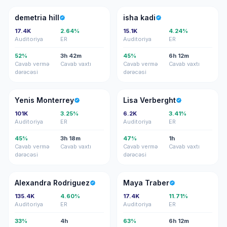
DH
IK
demetria hill
isha kadi
17.4K
2.64%
15.1K
4.24%
Auditoriya
ER
Auditoriya
ER
52%
3h 42m
45%
6h 12m
Cavab vermə
Cavab vaxtı
Cavab vermə
Cavab vaxtı
dərəcəsi
dərəcəsi
YM
LV
Yenis Monterrey
Lisa Verberght
101K
3.25%
6.2K
3.41%
Auditoriya
ER
Auditoriya
ER
45%
3h 18m
47%
1h
Cavab vermə
Cavab vaxtı
Cavab vermə
Cavab vaxtı
dərəcəsi
dərəcəsi
AR
MT
Alexandra Rodriguez
Maya Traber
135.4K
4.60%
17.4K
11.71%
Auditoriya
ER
Auditoriya
ER
33%
4h
63%
6h 12m