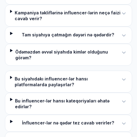
Kampaniya təkliflərinə influencer-lərin neçə faizi
cavab verir?
Tam siyahıya çatmağın dəyəri nə qədərdir?
Ödəməzdən əvvəl siyahıda kimlər olduğunu
görəm?
Bu siyahıdakı influencer-lər hansı
platformalarda paylaşırlar?
Bu influencer-lər hansı kateqoriyaları əhatə
edirlər?
İnfluencer-lər nə qədər tez cavab verirler?