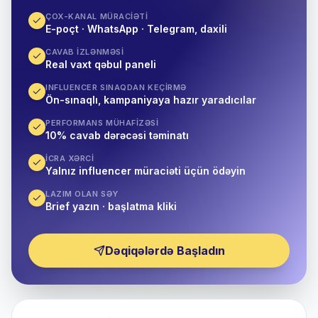
ÇOX-KANAL MÜRACIƏTI
E-poçt · WhatsApp · Telegram, daxili
CAVAB IZLƏNMƏSI
Real vaxt qəbul paneli
INFLUENCER SINAQDAN KEÇIRMƏ
Ön-sınaqlı, kampaniyaya hazır yaradıcılar
PERFORMANS MÜHAFIZƏSI
10% cavab dərəcəsi təminatı
İCRA XƏRCI
Yalnız influencer müraciəti üçün ödəyin
LAZIM OLAN SƏY
Brief yazın · başlatma kliki
Dəqiqələrdə Başladın