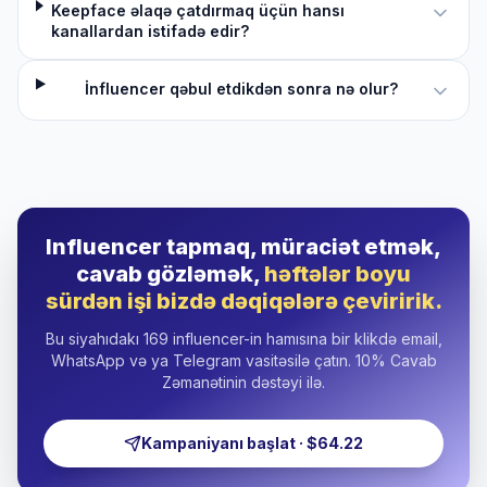
Keepface əlaqə çatdırmaq üçün hansı
kanallardan istifadə edir?
İnfluencer qəbul etdikdən sonra nə olur?
Influencer tapmaq, müraciət etmək,
cavab gözləmək,
həftələr boyu
sürdən işi bizdə dəqiqələrə çeviririk.
Bu siyahıdakı 169 influencer-in hamısına bir klikdə email,
WhatsApp və ya Telegram vasitəsilə çatın. 10% Cavab
Zəmanətinin dəstəyi ilə.
Kampaniyanı başlat · $64.22