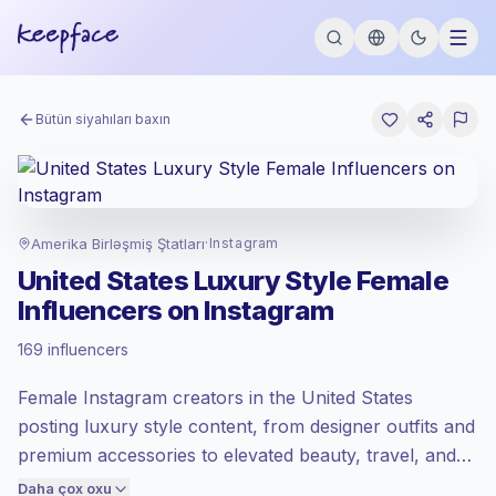
Bütün siyahıları baxın
Amerika Birləşmiş Ştatları
·
Instagram
United States Luxury Style Female
Preminm bazaar
, US sahəsində fəaliyyətə
Influencers on Instagram
çıxarış Keepface tərəfindən təyin edilmiş
preminm bazaar dərəcəsi ilə
169 influencers
qiymətləndirilir.
Qarışıq şümlü
, daha böyük auditoriyalar =
Female Instagram creators in the United States
hər kontakt üçün daha çox dəyər.
posting luxury style content, from designer outfits and
Sağlam engagement
(2.5% orta ER),
cəmləşən auditoriyalar daha yaxşı
premium accessories to elevated beauty, travel, and
konversiya verir, buna görə biz buna
lifestyle looks. Ideal for fashion, jewelry, beauty, and
Daha çox oxu
uyğun qiymət təyin edirik.