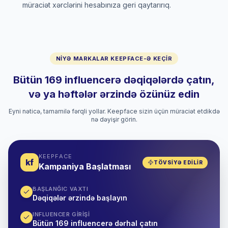
müraciət xərclərini hesabınıza geri qaytarırıq.
NIYƏ MARKALAR KEEPFACE-Ə KEÇIR
Bütün 169 influencerə dəqiqələrdə çatın,
və ya həftələr ərzində özünüz edin
Eyni nəticə, tamamilə fərqli yollar. Keepface sizin üçün müraciət etdikdə
nə dəyişir görin.
KEEPFACE
kf
TÖVSIYƏ EDILIR
Kampaniya Başlatması
BAŞLANĞIC VAXTI
Dəqiqələr ərzində başlayın
INFLUENCER GIRIŞI
Bütün 169 influencerə dərhal çatın