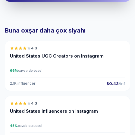
Buna oxşar daha çox siyahı
🇺🇸
4.3
UGC
ER
United States UGC Creators on Instagram
66%
cavab dərəcəsi
2.1K influencer
$0.43
/inf
🇺🇸
4.3
ER
United States Influencers on Instagram
45%
cavab dərəcəsi