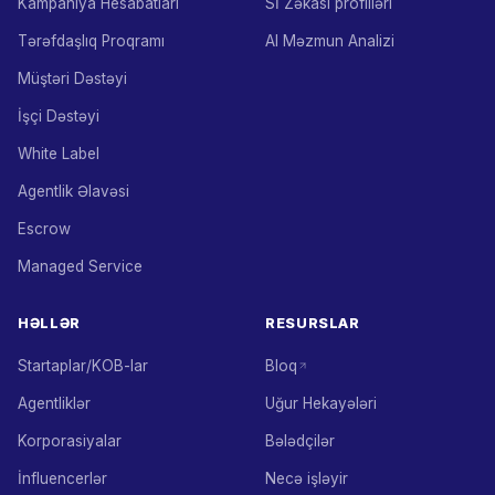
Kampaniya Hesabatları
Sİ Zəkası profilləri
Tərəfdaşlıq Proqramı
AI Məzmun Analizi
Müştəri Dəstəyi
İşçi Dəstəyi
White Label
Agentlik Əlavəsi
Escrow
Managed Service
HƏLLƏR
RESURSLAR
Startaplar/KOB-lar
Bloq
Agentliklər
Uğur Hekayələri
Korporasiyalar
Bələdçilər
İnfluencerlər
Necə işləyir