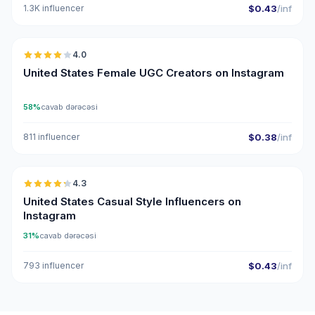
1.3K influencer
$0.43
/inf
🇺🇸
4.0
UGC
United States Female UGC Creators on Instagram
58%
cavab dərəcəsi
811 influencer
$0.38
/inf
🇺🇸
4.3
ER
United States Casual Style Influencers on
Instagram
31%
cavab dərəcəsi
793 influencer
$0.43
/inf