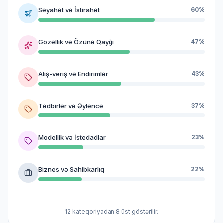
Səyahət və İstirahət
60%
Gözəllik və Özünə Qayğı
47%
Alış-veriş və Endirimlər
43%
Tədbirlər və Əyləncə
37%
Modellik və İstedadlar
23%
Biznes və Sahibkarlıq
22%
12 kateqoriyadan 8 üst göstərilir.