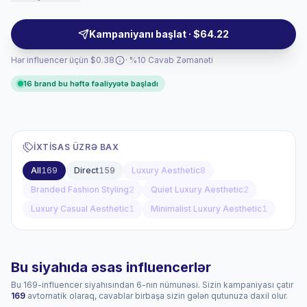
retail brands seeking polished visuals, audience fit, and
campaign-ready partnerships.
Kampaniyanı başlat · $64.22
Hər influencer üçün $0.38
· %10 Cavab Zəmanəti
16 brand bu həftə fəaliyyətə başladı
İXTISAS ÜZRƏ BAX
All
169
Direct
159
Luxury Aesthetic
8
Branded Fashion Styling
2
Quiet Luxury Aesthetic
2
Luxury Casual Aesthetic
1
Minimalist Luxury Aesthetic
1
Bu siyahıda əsas influencerlər
Bu 169-influencer siyahısından 6-nın nümunəsi. Sizin kampaniyası çatır
169
avtomatik olaraq, cavablar birbaşa sizin gələn qutunuza daxil olur.