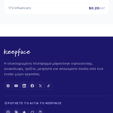
173 influencers
$0.20
/inf
Η ολοκληρωμένη πλατφόρμα μάρκετινγκ ινφλουένσερ,
ανακάλυψη, τρέξτε, μετρήστε και αποκομίστε έσοδα από ένα
ενιαίο χώρο εργασίας.
ΡΩΤΉΣΤΕ ΤΟ AI ΓΙΑ ΤΟ KEEPFACE