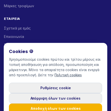
Μάρκες τροφίμων
ΕΤΑΙΡΕΊΑ
Σχετικά με εμάς
Επικοινωνία
Συνεργάτες λύσεων
Cookies 🍪
Πρόγραμμα συνεργατών
Χρησιμοποιούμε cookies πρώτου και τρίτου μέρους και
Τιμές
τοπική αποθήκευση για απόδοση, προσωποποίηση και
μάρκετινγκ. Μόνο τα απαραίτητα cookies είναι ενεργά
Keepface for AI
από προεπιλογή. Δείτε την
Πολιτική cookies
Ρυθμίσεις cookie
© 2017-2026 Keepface Global, Inc.
Όροι & Προϋποθέσεις
·
Πολιτική Απορρήτου
·
Συμφωνία Χρήστη
·
Πολιτική GDPR
·
Απόρριψη όλων των cookies
Πολιτική cookies
·
Ρυθμίσεις cookie
🇬🇧
English
USD
Αποδοχή όλων των cookies