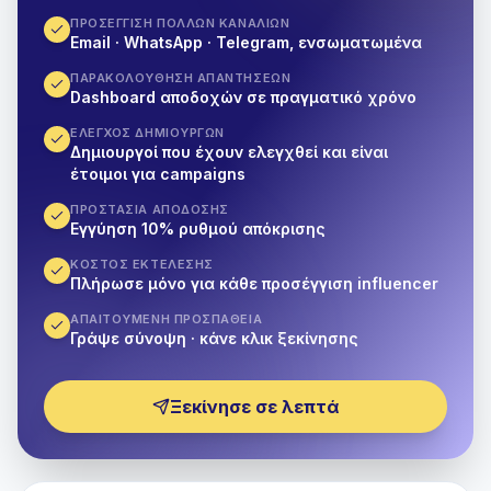
ΠΡΟΣΈΓΓΙΣΗ ΠΟΛΛΏΝ ΚΑΝΑΛΙΏΝ
Email · WhatsApp · Telegram, ενσωματωμένα
ΠΑΡΑΚΟΛΟΎΘΗΣΗ ΑΠΑΝΤΉΣΕΩΝ
Dashboard αποδοχών σε πραγματικό χρόνο
ΈΛΕΓΧΟΣ ΔΗΜΙΟΥΡΓΏΝ
Δημιουργοί που έχουν ελεγχθεί και είναι
έτοιμοι για campaigns
ΠΡΟΣΤΑΣΊΑ ΑΠΌΔΟΣΗΣ
Εγγύηση 10% ρυθμού απόκρισης
ΚΌΣΤΟΣ ΕΚΤΈΛΕΣΗΣ
Πλήρωσε μόνο για κάθε προσέγγιση influencer
ΑΠΑΙΤΟΎΜΕΝΗ ΠΡΟΣΠΆΘΕΙΑ
Γράψε σύνοψη · κάνε κλικ ξεκίνησης
Ξεκίνησε σε λεπτά