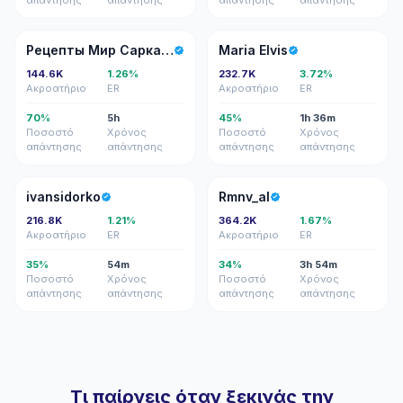
απάντησης
απάντησης
απάντησης
απάντησης
РМ
ME
Рецепты Мир Сарказм
Maria Elvis
144.6K
1.26%
232.7K
3.72%
Ακροατήριο
ER
Ακροατήριο
ER
70%
5h
45%
1h 36m
Ποσοστό
Χρόνος
Ποσοστό
Χρόνος
απάντησης
απάντησης
απάντησης
απάντησης
I
R
ivansidorko
Rmnv_al
216.8K
1.21%
364.2K
1.67%
Ακροατήριο
ER
Ακροατήριο
ER
35%
54m
34%
3h 54m
Ποσοστό
Χρόνος
Ποσοστό
Χρόνος
απάντησης
απάντησης
απάντησης
απάντησης
Τι παίρνεις όταν ξεκινάς την