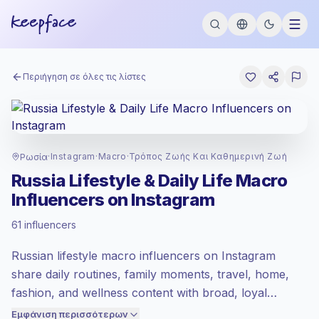
Περιήγηση σε όλες τις λίστες
Ρωσία
·
Instagram
·
Macro
·
Τρόπος Ζωής Και Καθημερινή Ζωή
Premium αγορά
, το outreach στο RU
Russia Lifestyle & Daily Life Macro
τιμολογείται με το premium αγορά
Influencers on Instagram
επιτόκιο που έθεσε το Keepface.
Macro reach (100K-1M)
, μεγαλύτερα
61 influencers
ακροατήρια = περισσότερη αξία ανά
επαφή.
Russian lifestyle macro influencers on Instagram
Χαμηλότερο engagement
(1.4% μέσο
share daily routines, family moments, travel, home,
ER), τα engaged ακροατήρια
fashion, and wellness content with broad, loyal
μετατρέπονται καλύτερα, γι' αυτό
τιμολογούμε ανάλογα.
audiences. Strong fit for brands needing relatable
Εμφάνιση περισσότερων