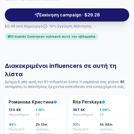
storytelling, polished visuals, and scalable reach
across urban consumers; campaign-ready.
Εκκίνηση campaign · $29.28
$0.48 ανά δημιουργό
· 10% Εγγύηση Απάντησης
15 brands ξεκίνησαν outreach αυτή την εβδομάδα
Διακεκριμένοι influencers σε αυτή τη
λίστα
Δείγμα 6 από αυτή την 61-influencer λίστα. Η καμπάνιά σας φτάνει
61
αυτόματα, οι απαντήσεις έρχονται κατευθείαν στα εισερχόμενα σας.
РК
RP
Романова Кристина
Rita Perskaya
170.8K
1.15%
367.5K
1.09%
Ακροατήριο
ER
Ακροατήριο
ER
45%
2h 12m
32%
5h 48m
Ποσοστό
Χρόνος
Ποσοστό
Χρόνος