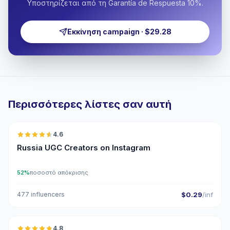
Υποστηρίζεται από τη Garantía de Respuesta 10%.
Εκκίνηση campaign · $29.28
Περισσότερες λίστες σαν αυτή
🇷🇺
4.6
UGC
ER
Russia UGC Creators on Instagram
52%
ποσοστό απόκρισης
477 influencers
$0.29
/inf
🇷🇺
4.8