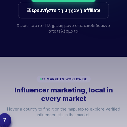
Εξερευνήστε τη μηχανή affiliate
Χωρίς κάρτα · Πληρωμή μόνο στα αποδιδόμενα
αποτελέσματα
17 MARKETS WORLDWIDE
Influencer marketing, local in
every market
Hover a country to find it on the map, tap to explore verified
influencer lists in that market.
7