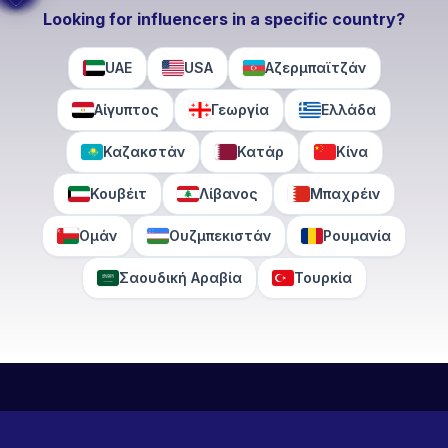
Looking for influencers in a specific country?
UAE
USA
Αζερμπαϊτζάν
Αίγυπτος
Γεωργία
Ελλάδα
Καζακστάν
Κατάρ
Κίνα
Κουβέιτ
Λίβανος
Μπαχρέιν
Ομάν
Ουζμπεκιστάν
Ρουμανία
Σαουδική Αραβία
Τουρκία