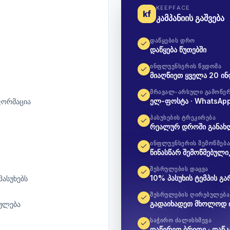
KEEPFACE
kf
კამპანიის გაშვება
ᲓᲐᲬᲧᲔᲑᲘᲡ ᲓᲠᲝ
დაწყება წუთებში
ᲘᲜᲤᲚᲣᲔᲜᲡᲔᲠᲘᲡ ᲬᲕᲓᲝᲛᲐ
მიაღწიეთ ყველა 20 ი
ᲛᲠᲐᲕᲐᲚ-ᲐᲠᲮᲣᲚᲘ ᲒᲐᲛᲝᲬᲔ
ელ-ფოსტა · WhatsApp 
ფორმაცია
ᲞᲐᲡᲣᲮᲔᲑᲘᲡ ᲢᲠᲔᲙᲘᲠᲔᲑᲐ
რეალურ დროში განახლ
ᲘᲜᲤᲚᲣᲔᲜᲡᲔᲠᲘᲡ ᲨᲔᲛᲝᲬᲛᲔᲑ
წინასწარ შემოწმებული
ᲨᲔᲡᲠᲣᲚᲔᲑᲘᲡ ᲓᲐᲪᲕᲐ
10% პასუხის ტემპის გა
პასუხებს
ᲨᲔᲡᲠᲣᲚᲔᲑᲘᲡ ᲦᲘᲠᲔᲑᲣᲚᲔᲑᲐ
გადაიხადეთ მხოლოდ 
ულება
ᲡᲐᲭᲘᲠᲝ ᲫᲐᲚᲘᲡᲮᲛᲔᲕᲐ
დაწერეთ ბრიფი · დაწკ