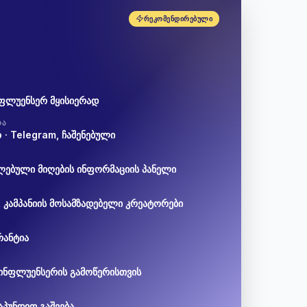
ᲠᲔᲙᲝᲛᲔᲜᲓᲘᲠᲔᲑᲣᲚᲘ
ნფლუენსერ მყისიერად
ᲠᲐ
· Telegram, ჩაშენებული
ებული მიღების ინფორმაციის პანელი
Ა
, კამპანიის მოსამზადებელი კრეატორები
რანტია
ინფლუენსერის გამოწერისთვის
აპუნდით გაშვება