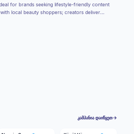
al for brands seeking lifestyle-friendly content
with local beauty shoppers; creators deliver
t convert. Campaign-ready profiles with verified
კამპანია დაიწყეთ
NG
KH