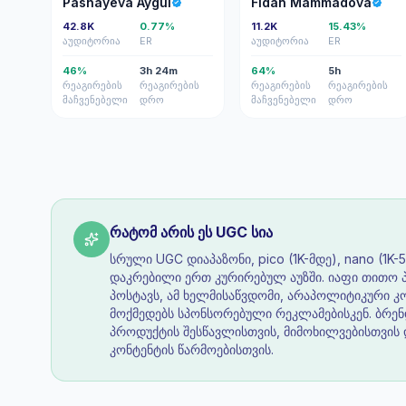
Pashayeva Aygul
Fidan Mammadova
42.8K
0.77%
11.2K
15.43%
აუდიტორია
ER
აუდიტორია
ER
46%
3h 24m
64%
5h
რეაგირების
რეაგირების
რეაგირების
რეაგირების
მაჩვენებელი
დრო
მაჩვენებელი
დრო
რატომ არის ეს UGC სია
სრული UGC დიაპაზონი, pico (1K-მდე), nano (1K-5
დაკრებილი ერთ კურირებულ აუზში. იაფი თითო 
პოსტავს, ამ ხელმისაწვდომი, არაპოლიტიკური 
მოქმედებს სპონსორებული რეკლამებისკენ. ბრენ
პროდუქტის შესწავლისთვის, მიმოხილვებისთვის
კონტენტის წარმოებისთვის.