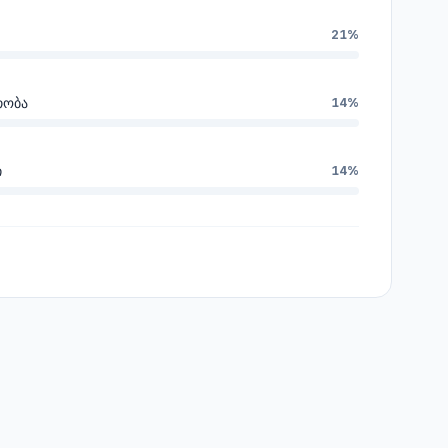
21%
თობა
14%
ი
14%