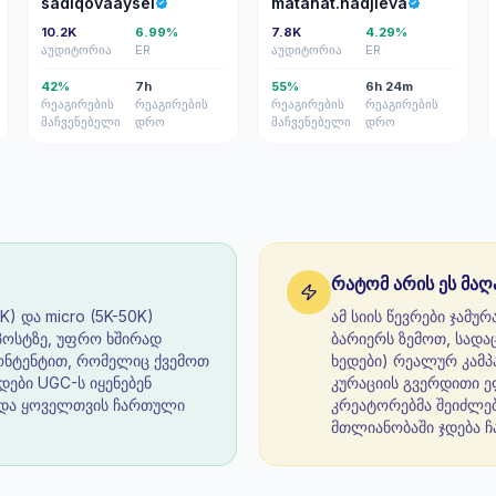
sadiqovaaysel
matanat.hadjieva
10.2K
6.99%
7.8K
4.29%
აუდიტორია
ER
აუდიტორია
ER
42%
7h
55%
6h 24m
რეაგირების
რეაგირების
რეაგირების
რეაგირების
მაჩვენებელი
დრო
მაჩვენებელი
დრო
რატომ არის ეს მაღ
K) და micro (5K-50K)
ამ სიის წევრები ჯამუ
პოსტზე, უფრო ხშირად
ბარიერს ზემოთ, სადაც
კონტენტით, რომელიც ქვემოთ
ხედები) რეალურ კამპ
დები UGC-ს იყენებენ
კურაციის გვერდითი 
 და ყოველთვის ჩართული
კრეატორებმა შეიძლება
მთლიანობაში ჯდება 