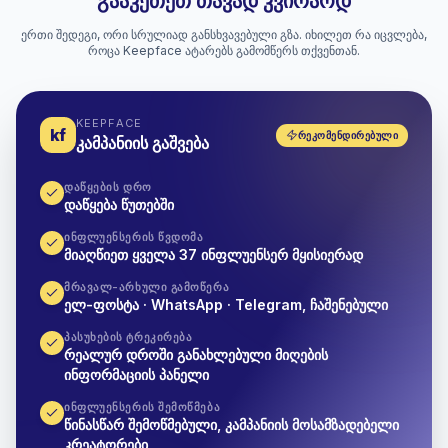
გააკეთეთ თავად კვირაოდ
ერთი შედეგი, ორი სრულიად განსხვავებული გზა. იხილეთ რა იცვლება,
როცა Keepface ატარებს გამომწერს თქვენთან.
KEEPFACE
kf
ᲠᲔᲙᲝᲛᲔᲜᲓᲘᲠᲔᲑᲣᲚᲘ
კამპანიის გაშვება
ᲓᲐᲬᲧᲔᲑᲘᲡ ᲓᲠᲝ
დაწყება წუთებში
ᲘᲜᲤᲚᲣᲔᲜᲡᲔᲠᲘᲡ ᲬᲕᲓᲝᲛᲐ
მიაღწიეთ ყველა 37 ინფლუენსერ მყისიერად
ᲛᲠᲐᲕᲐᲚ-ᲐᲠᲮᲣᲚᲘ ᲒᲐᲛᲝᲬᲔᲠᲐ
ელ-ფოსტა · WhatsApp · Telegram, ჩაშენებული
ᲞᲐᲡᲣᲮᲔᲑᲘᲡ ᲢᲠᲔᲙᲘᲠᲔᲑᲐ
რეალურ დროში განახლებული მიღების
ინფორმაციის პანელი
ᲘᲜᲤᲚᲣᲔᲜᲡᲔᲠᲘᲡ ᲨᲔᲛᲝᲬᲛᲔᲑᲐ
წინასწარ შემოწმებული, კამპანიის მოსამზადებელი
კრეატორები