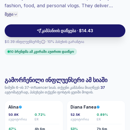
კარგი ჩართულობა
(4.3% საშუალო ER),
fashion, food, and personal vlogs. They deliver
ჩართული აუდიტორია უკეთ ითხოვს,
relatable, platform-native storytelling and steady
მეტი
ამიტომ ჩვენ ფასი აქ განვსაზღვრავთ.
audience interaction, making them a fit for brands
seeking authentic product placement and sustained
კამპანიის დაწყება · $14.43
engagement. Campaign-ready profiles with
$0.39 ინფლუენსერზე
· 10% პასუხის გარანტია
measurable engagement.
10 ბრენდმა ამ კვირაში აუთრიচი დაიწყო
გამორჩენილი ინფლუენსერი ამ სიაში
ნიმუში 6-ის 37-influencer სიას. თქვენი კამპანია მიაღწევს
37
ავტომატურად, პასუხები თქვენი ფოსტის ყუთში მოდის.
A
DF
Alina
Diana Fanea
50.8K
0.72%
52.5K
0.89%
აუდიტორია
ER
აუდიტორია
ER
47%
4h 6m
53%
7h 6m