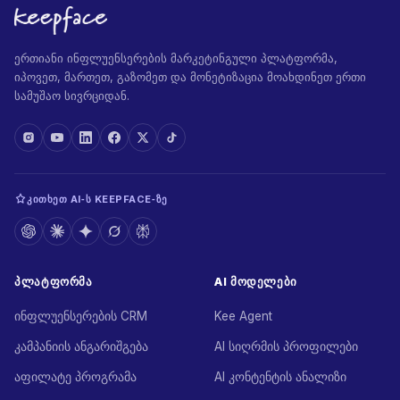
ერთიანი ინფლუენსერების მარკეტინგული პლატფორმა,
იპოვეთ, მართეთ, გაზომეთ და მონეტიზაცია მოახდინეთ ერთი
სამუშაო სივრციდან.
ᲙᲘᲗᲮᲔᲗ AI‑Ს KEEPFACE‑ᲖᲔ
ᲞᲚᲐᲢᲤᲝᲠᲛᲐ
AI ᲛᲝᲓᲔᲚᲔᲑᲘ
ინფლუენსერების CRM
Kee Agent
კამპანიის ანგარიშგება
AI სიღრმის პროფილები
აფილატე პროგრამა
AI კონტენტის ანალიზი