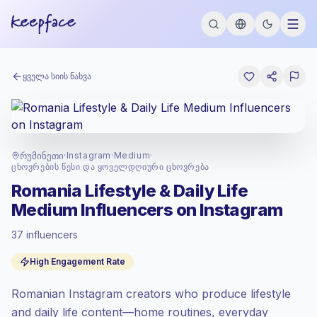
ყველა სიის ნახვა
რუმინეთი
·
Instagram
·
Medium
·
Ცხოვრების Წესი Და Ყოველდღიური Ცხოვრება
Romania Lifestyle & Daily Life
Medium Influencers on Instagram
სტანდარტული ბაზარი
, აუთრიჩი RO-ში
37 influencers
ფასდება სტანდარტული ბაზარი
განაკვეთით, რომელიც Keepface-ის მიერ
High Engagement Rate
განსაზღვრული.
საშუალო მიზიდულობა (50K-100K)
, დიდი
Romanian Instagram creators who produce lifestyle
აუდიტორია = მეტი ღირებულება
კონტაქტზე.
and daily life content—home routines, everyday