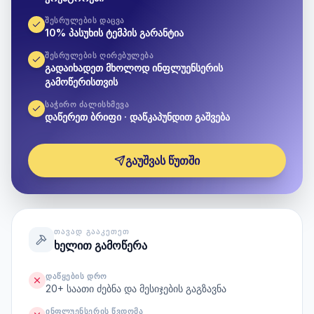
ᲨᲔᲡᲠᲣᲚᲔᲑᲘᲡ ᲓᲐᲪᲕᲐ
10% პასუხის ტემპის გარანტია
ᲨᲔᲡᲠᲣᲚᲔᲑᲘᲡ ᲦᲘᲠᲔᲑᲣᲚᲔᲑᲐ
გადაიხადეთ მხოლოდ ინფლუენსერის
გამოწერისთვის
ᲡᲐᲭᲘᲠᲝ ᲫᲐᲚᲘᲡᲮᲛᲔᲕᲐ
დაწერეთ ბრიფი · დაწკაპუნდით გაშვება
გაუშვას წუთში
ᲗᲐᲕᲐᲓ ᲒᲐᲐᲙᲔᲗᲔᲗ
ხელით გამოწერა
ᲓᲐᲬᲧᲔᲑᲘᲡ ᲓᲠᲝ
20+ საათი ძებნა და მესიჯების გაგზავნა
ᲘᲜᲤᲚᲣᲔᲜᲡᲔᲠᲘᲡ ᲬᲕᲓᲝᲛᲐ