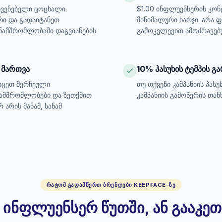
ჩვენებელი ცოცხალი.
$1.00 ინფლუენსერის კონტ
რი და გადაიტანეთ
მინიმალური ხარჯი. არა
ამშრომლობაში დაგვიანების
გამოკვლევით ამოძრავებ
 მართვა
10% პასუხის ტემპის გ
იცეთ შერჩეული
თუ თქვენი კამპანიის პასუ
ნამშრომლობები და ზეთქმით
კამპანიის გამოწერის თან
არის მანამ, სანამ
ᲠᲐᲢᲝᲛ ᲒᲐᲓᲐᲛᲬᲔᲠᲗ ᲑᲠᲔᲜᲓᲔᲑᲘ KEEPFACE-ᲖᲔ
1 ინფლუენსერ წუთში, ან გააკე