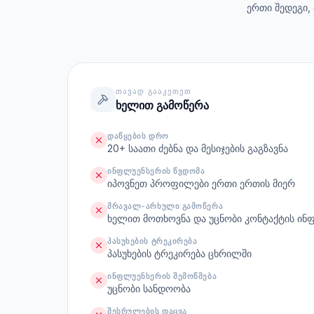
ერთი შედეგი,
ᲗᲐᲕᲐᲓ ᲒᲐᲐᲙᲔᲗᲔᲗ
ხელით გამოწერა
ᲓᲐᲬᲧᲔᲑᲘᲡ ᲓᲠᲝ
20+ საათი ძებნა და მესიჯების გაგზავნა
ᲘᲜᲤᲚᲣᲔᲜᲡᲔᲠᲘᲡ ᲬᲕᲓᲝᲛᲐ
იპოვნეთ პროფილები ერთი ერთის მიერ
ᲛᲠᲐᲕᲐᲚ-ᲐᲠᲮᲣᲚᲘ ᲒᲐᲛᲝᲬᲔᲠᲐ
ხელით მოთხოვნა და უცნობი კონტაქტის ინ
ᲞᲐᲡᲣᲮᲔᲑᲘᲡ ᲢᲠᲔᲙᲘᲠᲔᲑᲐ
პასუხების ტრეკირება ცხრილში
ᲘᲜᲤᲚᲣᲔᲜᲡᲔᲠᲘᲡ ᲨᲔᲛᲝᲬᲛᲔᲑᲐ
უცნობი სანდოობა
ᲨᲔᲡᲠᲣᲚᲔᲑᲘᲡ ᲓᲐᲪᲕᲐ