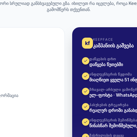
 ორი სრულიად განსხვავებული გზა. იხილეთ რა იცვლება, როცა Kee
გამომწერს თქვენთან.
KEEPFACE
kf
კამპანიის გაშვება
ᲓᲐᲬᲧᲔᲑᲘᲡ ᲓᲠᲝ
დაწყება წუთებში
ᲘᲜᲤᲚᲣᲔᲜᲡᲔᲠᲘᲡ ᲬᲕᲓᲝᲛᲐ
მიაღწიეთ ყველა 51 ინ
ᲛᲠᲐᲕᲐᲚ-ᲐᲠᲮᲣᲚᲘ ᲒᲐᲛᲝᲬᲔ
ელ-ფოსტა · WhatsApp 
ფორმაცია
ᲞᲐᲡᲣᲮᲔᲑᲘᲡ ᲢᲠᲔᲙᲘᲠᲔᲑᲐ
რეალურ დროში განახლ
ᲘᲜᲤᲚᲣᲔᲜᲡᲔᲠᲘᲡ ᲨᲔᲛᲝᲬᲛᲔᲑ
წინასწარ შემოწმებული
ᲨᲔᲡᲠᲣᲚᲔᲑᲘᲡ ᲓᲐᲪᲕᲐ