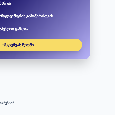
რანტია
ინფლუენსერის გამოწერისთვის
აპუნდით გაშვება
გაუშვას წუთში
თვნებიან