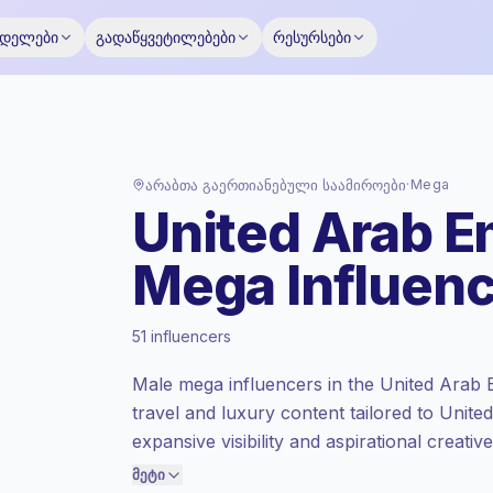
ოდელები
გადაწყვეტილებები
რესურსები
არაბთა გაერთიანებული საამიროები
·
Mega
United Arab E
Mega Influen
პრემიუმ ბაზარი
, აუთრიჩი AE-ში ფასდება
პრემიუმ ბაზარი განაკვეთით, რომელიც
51 influencers
Keepface-ის მიერ განსაზღვრული.
მეგა მიზიდულობა (1M+ აუდიტორია)
, დიდი
Male mega influencers in the United Arab E
აუდიტორია = მეტი ღირებულება
travel and luxury content tailored to Unite
კონტაქტზე.
expansive visibility and aspirational creati
კარგი ჩართულობა
(3.3% საშუალო ER),
relevance. Campaign-ready with verified e
ჩართული აუდიტორია უკეთ ითხოვს,
მეტი
ამიტომ ჩვენ ფასი აქ განვსაზღვრავთ.