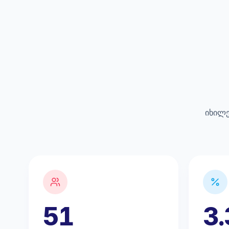
იხილე
51
3