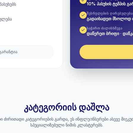
10% პასუხის ტემპის გა
პასუხებს
ᲨᲔᲡᲠᲣᲚᲔᲑᲘᲡ ᲦᲘᲠᲔᲑᲣᲚᲔᲑᲐ
გადაიხადეთ მხოლოდ 
ულება
ᲡᲐᲭᲘᲠᲝ ᲫᲐᲚᲘᲡᲮᲛᲔᲕᲐ
დაწერეთ ბრიფი · დაწკ
 გარანტია
კატეგორიის დაშლა
ი ძირითადი კატეგორიების გარდა, ეს ინფლუয়েნსერები ასევე მიეკუ
სპეციალიზებული ნიშის კლასტერებს.