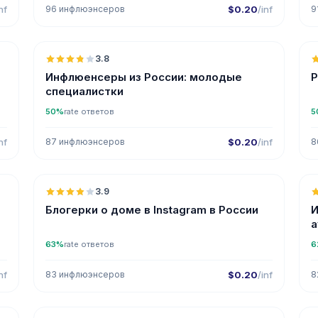
nf
96 инфлюэнсеров
$0.20
/inf
9

🇷🇺
3.8
Инфлюенсеры из России: молодые
Р
специалистки
50%
rate ответов
5
nf
87 инфлюэнсеров
$0.20
/inf
8

🇷🇺
3.9
Блогерки о доме в Instagram в России
И
а
63%
rate ответов
6
nf
83 инфлюэнсеров
$0.20
/inf
8

🇷🇺