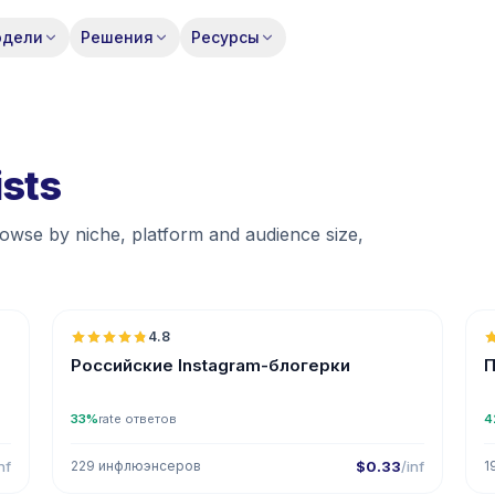
одели
Решения
Ресурсы
ists
browse by niche, platform and audience size,

🇷🇺
4.8
UGC
ER
Российские Instagram-блогерки
П
33%
rate ответов
4
nf
229 инфлюэнсеров
$0.33
/inf
1

🇷🇺