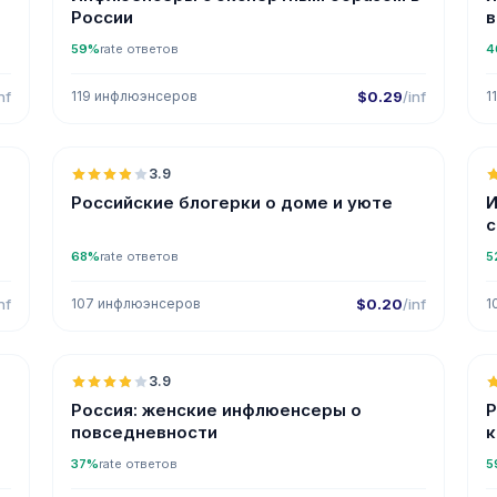
России
в
59%
rate ответов
4
nf
119 инфлюэнсеров
$0.29
/inf
1

🇷🇺
3.9
Российские блогерки о доме и уюте
И
с
68%
rate ответов
5
nf
107 инфлюэнсеров
$0.20
/inf
1

🇷🇺
3.9
Россия: женские инфлюенсеры о
Р
повседневности
к
37%
rate ответов
5