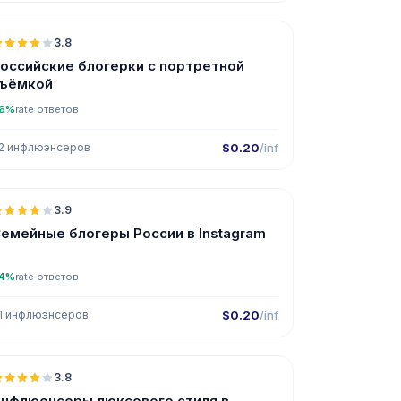
3.8
оссийские блогерки с портретной
съёмкой
6%
rate ответов
2 инфлюэнсеров
$0.20
/inf
🇷🇺
3.9
емейные блогеры России в Instagram
4%
rate ответов
1 инфлюэнсеров
$0.20
/inf
🇷🇺
3.8
нфлюенсеры люксового стиля в