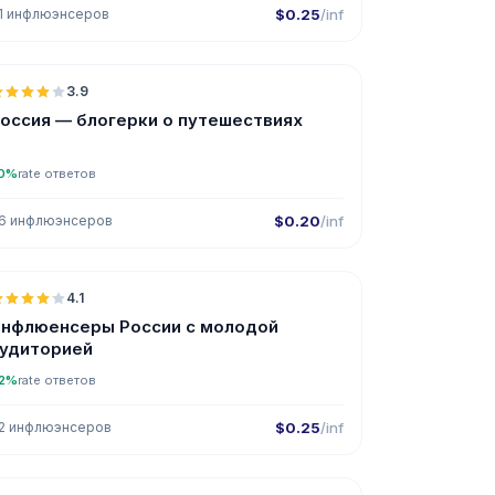
1 инфлюэнсеров
$0.25
/inf
🇷🇺
3.9
оссия — блогерки о путешествиях
0%
rate ответов
6 инфлюэнсеров
$0.20
/inf
🇷🇺
4.1
UGC
нфлюенсеры России с молодой
удиторией
2%
rate ответов
2 инфлюэнсеров
$0.25
/inf
🇷🇺