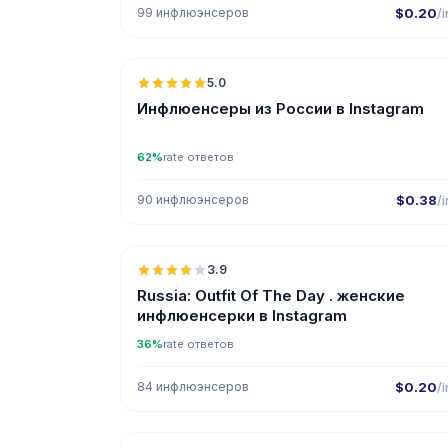
99 инфлюэнсеров
$0.20
/i
🇷
5.0
UGC
ER
Инфлюенсеры из России в Instagram
62%
rate ответов
90 инфлюэнсеров
$0.38
/i
🇷
3.9
Russia: Outfit Of The Day . женские
инфлюенсерки в Instagram
36%
rate ответов
84 инфлюэнсеров
$0.20
/i
🇷