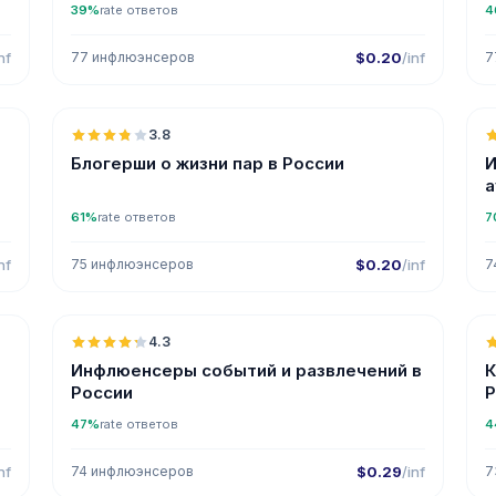
39%
rate ответов
4
nf
77 инфлюэнсеров
$0.20
/inf
7

🇷🇺
3.8
Блогерши о жизни пар в России
И
а
61%
rate ответов
7
nf
75 инфлюэнсеров
$0.20
/inf
7

🇷🇺
4.3
ER
Инфлюенсеры событий и развлечений в
К
России
Р
47%
rate ответов
4
nf
74 инфлюэнсеров
$0.29
/inf
7

🇷🇺