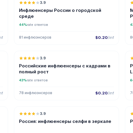
3.9
Инфлюенсеры России о городской
М
среде
Р
44%
rate ответов
4
nf
81 инфлюэнсеров
$0.20
/inf
8

🇷🇺
3.9
Российские инфлюенсеры с кадрами в
Р
полный рост
L
43%
rate ответов
6
nf
78 инфлюэнсеров
$0.20
/inf
7

🇷🇺
3.9
Россия: инфлюенсеры селфи в зеркале
Р