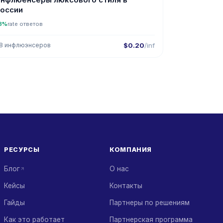
оссии
3%
rate ответов
8 инфлюэнсеров
$0.20
/inf
РЕСУРСЫ
КОМПАНИЯ
Блог
О нас
Кейсы
Контакты
Гайды
Партнеры по решениям
Как это работает
Партнерская программа