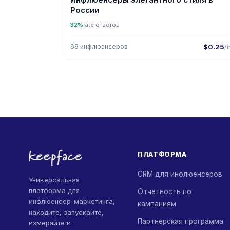
России
32%
rate ответов
69 инфлюэнсеров
$0.25
/i
ПЛАТФОРМА
CRM для инфлюенсеров
Универсальная
платформа для
Отчетность по
инфлюенсер-маркетинга,
кампаниям
находите, запускайте,
Партнерская программа
измеряйте и