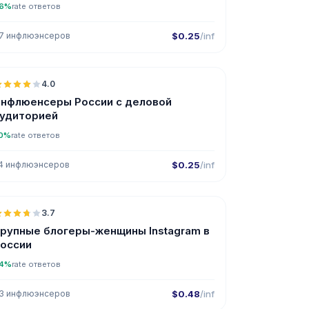
6%
rate ответов
7 инфлюэнсеров
$0.25
/inf
🇷🇺
4.0
нфлюенсеры России с деловой
удиторией
0%
rate ответов
4 инфлюэнсеров
$0.25
/inf
🇷🇺
3.7
рупные блогеры-женщины Instagram в
оссии
4%
rate ответов
3 инфлюэнсеров
$0.48
/inf
🇷🇺