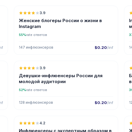
3.9
Женские блогеры России о жизни в
I
Instagram
м
55%
rate ответов
3
nf
147 инфлюэнсеров
$0.20
/inf
1

🇷🇺
3.9
Девушки-инфлюенсеры России для
Б
молодой аудитории
в
52%
rate ответов
3
nf
128 инфлюэнсеров
$0.20
/inf
1

🇷🇺
4.2
ER
Инфлюенсеры с экспертным образом в
Ж