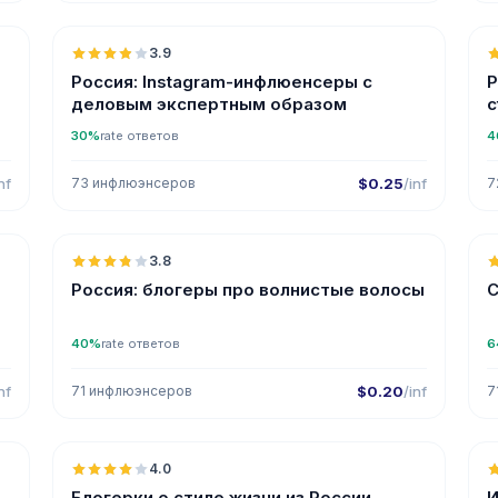
3.9
Россия: Instagram-инфлюенсеры с
Р
деловым экспертным образом
30%
rate ответов
4
nf
73 инфлюэнсеров
$0.25
/inf
7

🇷🇺
3.8
Россия: блогеры про волнистые волосы
С
40%
rate ответов
6
nf
71 инфлюэнсеров
$0.20
/inf
7

🇷🇺
4.0
UGC
Блогерки о стиле жизни из России
И