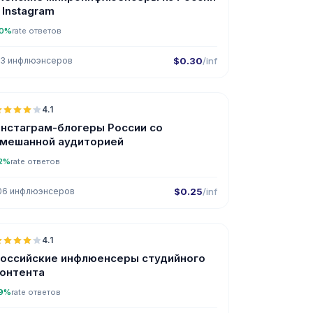
 Instagram
0%
rate ответов
13 инфлюэнсеров
$0.30
/inf
🇷🇺
4.1
нстаграм-блогеры России со
мешанной аудиторией
2%
rate ответов
06 инфлюэнсеров
$0.25
/inf
🇷🇺
4.1
оссийские инфлюенсеры студийного
онтента
9%
rate ответов