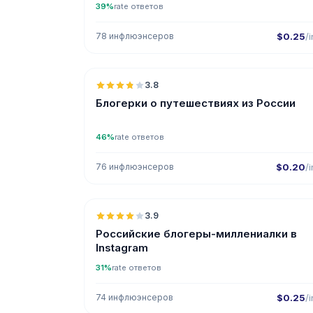
39%
rate ответов
78 инфлюэнсеров
$0.25
/i
🇷
3.8
Блогерки о путешествиях из России
46%
rate ответов
76 инфлюэнсеров
$0.20
/i
🇷
3.9
Российские блогеры-миллениалки в
Instagram
31%
rate ответов
74 инфлюэнсеров
$0.25
/i
🇷