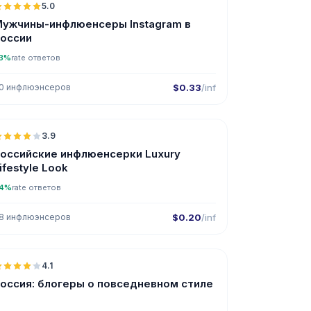
5.0
UGC
ER
ужчины-инфлюенсеры Instagram в
оссии
3%
rate ответов
0 инфлюэнсеров
$0.33
/inf
🇷🇺
3.9
оссийские инфлюенсерки Luxury
ifestyle Look
4%
rate ответов
8 инфлюэнсеров
$0.20
/inf
🇷🇺
4.1
UGC
оссия: блогеры о повседневном стиле