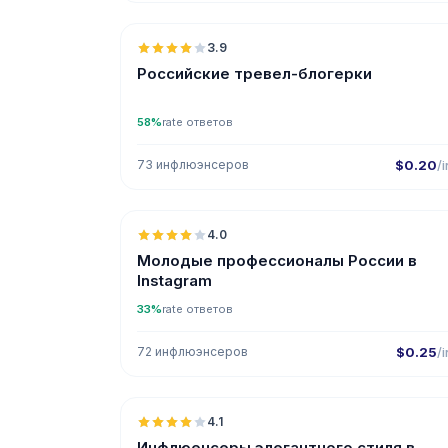
3.9
Российские тревел-блогерки
58%
rate ответов
73 инфлюэнсеров
$0.20
/i
🇷
4.0
UGC
Молодые профессионалы России в
Instagram
33%
rate ответов
72 инфлюэнсеров
$0.25
/i
🇷
4.1
UGC
Инфлюенсеры элегантного стиля в