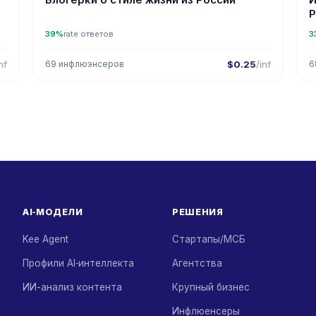
Р
39%
rate ответов
3
nf
69 инфлюэнсеров
$0.25
/inf
6
AI‑МОДЕЛИ
РЕШЕНИЯ
Kee Agent
Стартапы/МСБ
Профили AI‑интеллекта
Агентства
ИИ-анализ контента
Крупный бизнес
Инфлюенсеры