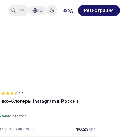
Вход
Регистрация
RU
⌘K
🇷🇺
4.5
UGC
ER
ико-блогеры Instagram в России
2%
rate ответов
97 инфлюэнсеров
$0.23
/inf
🇷🇺