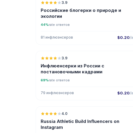
3.9
Российские блогерки о природе и
экологии
44%
rate ответов
81 инфлюэнсеров
$0.20
/i
🇷
3.9
Инфлюенсерки из России с
постановочными кадрами
69%
rate ответов
79 инфлюэнсеров
$0.20
/i
🇷
4.0
Russia Athletic Build Influencers on
Instagram