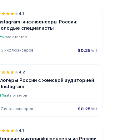
4.1
nstagram-инфлюенсеры России:
олодые специалисты
7%
rate ответов
43 инфлюэнсеров
$0.25
/inf
🇷🇺
4.2
UGC
логеры России с женской аудиторией
 Instagram
9%
rate ответов
27 инфлюэнсеров
$0.25
/inf
🇷🇺
4.1
UGC
енские микроинфлюенсеры из России