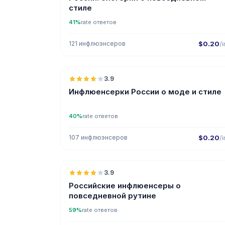
стиле
41%
rate ответов
121 инфлюэнсеров
$0.20
/i
🇷
3.9
Инфлюенсерки России о моде и стиле
40%
rate ответов
107 инфлюэнсеров
$0.20
/i
🇷
3.9
Российские инфлюенсеры о
повседневной рутине
59%
rate ответов