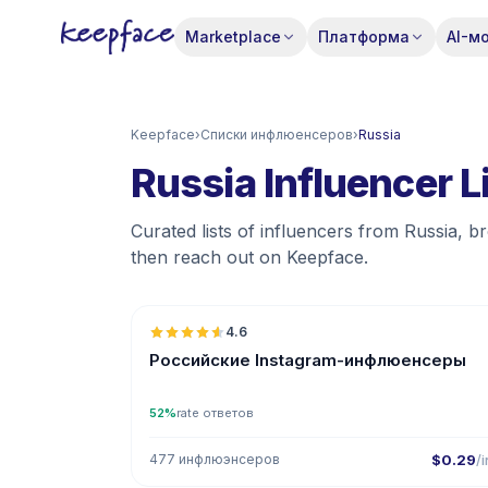
Marketplace
Платформа
AI-м
Keepface
›
Списки инфлюенсеров
›
Russia
Russia Influencer L
Curated lists of influencers from Russia, 
then reach out on Keepface.
🇷
4.6
UGC
ER
Российские Instagram-инфлюенсеры
52%
rate ответов
477 инфлюэнсеров
$0.29
/i
🇷