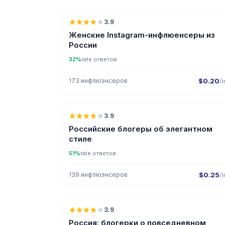
3.9
Женские Instagram-инфлюенсеры из
России
32%
rate ответов
173 инфлюэнсеров
$0.20
/i
🇷
3.9
Российские блогеры об элегантном
стиле
51%
rate ответов
139 инфлюэнсеров
$0.25
/i
🇷
3.9
Россия: блогерки о повседневном