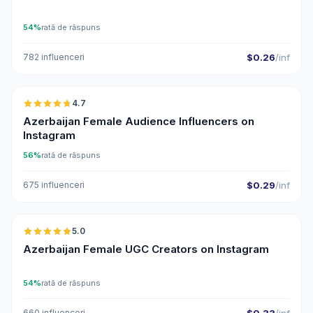
54%
rată de răspuns
782 influenceri
$0.26
/inf
🇦🇿
4.7
ER
Azerbaijan Female Audience Influencers on
Instagram
56%
rată de răspuns
675 influenceri
$0.29
/inf
🇦🇿
5.0
UGC
ER
Azerbaijan Female UGC Creators on Instagram
54%
rată de răspuns
660 influenceri