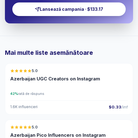
Lansează campania · $133.17
Mai multe liste asemănătoare
🇦🇿
5.0
UGC
ER
Azerbaijan UGC Creators on Instagram
42%
rată de răspuns
1.6K influenceri
$0.33
/inf
🇦🇿
5.0
UGC
ER
Azerbaijan Pico Influencers on Instagram