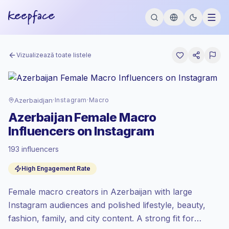
Vizualizează toate listele
Azerbaidjan
·
Instagram
·
Macro
Azerbaijan Female Macro
Influencers on Instagram
193 influencers
Piață premium
, outreach-ul în AZ se
High Engagement Rate
prețuiește la rata piață premium setată de
Keepface.
Female macro creators in Azerbaijan with large
Reach macro (100K-1M)
, audiențele mai
mari = mai mult valoare per contact.
Instagram audiences and polished lifestyle, beauty,
Engagement sănătos
(3.6% ER mediu),
fashion, family, and city content. A strong fit for
audiențele angajate se convertesc mai