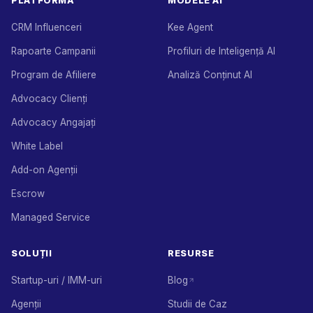
PLATFORMĂ
MODELE AI
CRM Influenceri
Kee Agent
Rapoarte Campanii
Profiluri de Inteligență AI
Program de Afiliere
Analiză Conținut AI
Advocacy Clienți
Advocacy Angajați
White Label
Add-on Agenții
Escrow
Managed Service
SOLUȚII
RESURSE
Startup-uri / IMM-uri
Blog
Agenții
Studii de Caz