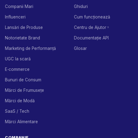
Companii Mari
Ghiduri
Influenceri
Cum funcționează
Lansări de Produse
Centru de Ajutor
Notorietate Brand
Documentație API
Marketing de Performanță
Glosar
UGC la scară
E‑commerce
Bunuri de Consum
Mărci de Frumusețe
Mărci de Modă
SaaS / Tech
Mărci Alimentare
COMPANIE