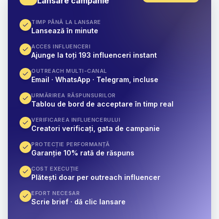
Lansare campanie
TIMP PÂNĂ LA LANSARE
Lansează în minute
ACCES INFLUENCERI
Ajunge la toți 193 influenceri instant
OUTREACH MULTI-CANAL
Email · WhatsApp · Telegram, incluse
URMĂRIREA RĂSPUNSURILOR
Tablou de bord de acceptare în timp real
VERIFICAREA INFLUENCERULUI
Creatori verificați, gata de campanie
PROTECȚIE PERFORMANȚĂ
Garanție 10% rată de răspuns
COST EXECUȚIE
Plătești doar per outreach influencer
EFORT NECESAR
Scrie brief · dă clic lansare