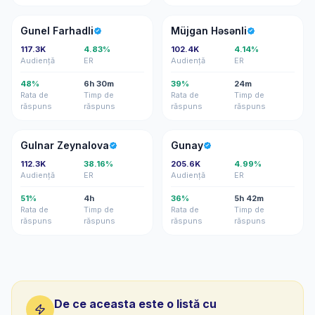
GF
MH
Gunel Farhadli
Müjgan Həsənli
117.3K
4.83%
102.4K
4.14%
Audiență
ER
Audiență
ER
48%
6h 30m
39%
24m
Rata de
Timp de
Rata de
Timp de
răspuns
răspuns
răspuns
răspuns
GZ
G
Gulnar Zeynalova
Gunay
112.3K
38.16%
205.6K
4.99%
Audiență
ER
Audiență
ER
51%
4h
36%
5h 42m
Rata de
Timp de
Rata de
Timp de
răspuns
răspuns
răspuns
răspuns
De ce aceasta este o listă cu