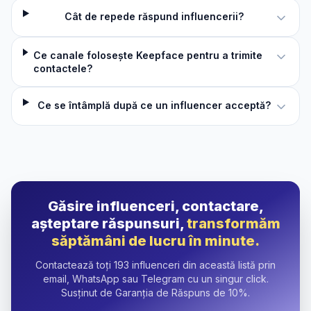
Cât de repede răspund influencerii?
Ce canale folosește Keepface pentru a trimite
contactele?
Ce se întâmplă după ce un influencer acceptă?
Găsire influenceri, contactare,
așteptare răspunsuri,
transformăm
săptămâni de lucru în minute.
Contactează toți 193 influenceri din această listă prin
email, WhatsApp sau Telegram cu un singur click.
Susținut de Garanția de Răspuns de 10%.