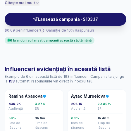
brands seeking broad local reach, aspirational visuals,
Citește mai mult
bine, deci prețuim în consecință.
and audience-aligned creator partnerships with
verified engagement.
Lansează campania · $133.17
$0.69 per influencer
· Garanție de 10% Răspunsuri
6 branduri au lansat campanii această săptămână
Influenceri evidențiați în această listă
Exemplu de 6 din această listă de 193 influenceri. Campania ta ajunge
la
193
automat, răspunsurile vin direct în inboxul tău.
RA
AM
Ramina Abasova
Aytac Murselova
436.2K
3.27%
205.1K
20.89%
Audiență
ER
Audiență
ER
59%
3h 6m
68%
1h 48m
Rata de
Timp de
Rata de
Timp de
răspuns
răspuns
răspuns
răspuns