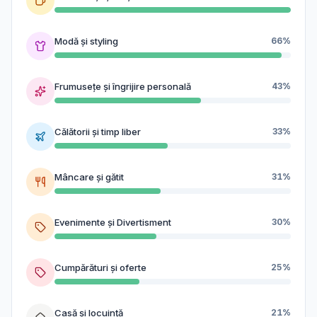
Modă și styling
66%
Frumusețe și îngrijire personală
43%
Călătorii și timp liber
33%
Mâncare și gătit
31%
Evenimente și Divertisment
30%
Cumpărături și oferte
25%
Casă și locuință
21%