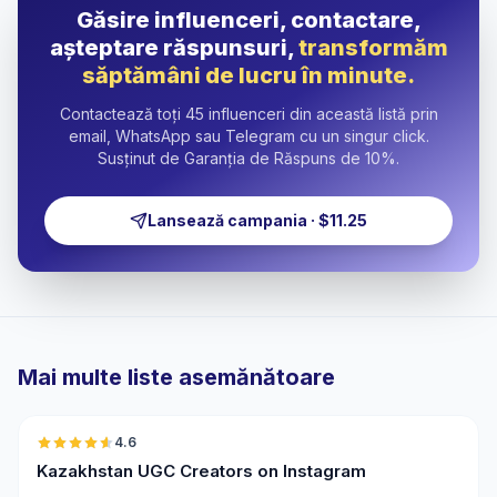
Găsire influenceri, contactare,
așteptare răspunsuri,
transformăm
săptămâni de lucru în minute.
Contactează toți 45 influenceri din această listă prin
email, WhatsApp sau Telegram cu un singur click.
Susținut de Garanția de Răspuns de 10%.
Lansează campania · $11.25
Mai multe liste asemănătoare
🇰🇿
4.6
UGC
ER
Kazakhstan UGC Creators on Instagram