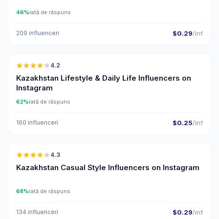
46%
rată de răspuns
209 influenceri
$0.29
/inf
🇰🇿
4.2
Kazakhstan Lifestyle & Daily Life Influencers on
Instagram
62%
rată de răspuns
160 influenceri
$0.25
/inf
🇰🇿
4.3
ER
Kazakhstan Casual Style Influencers on Instagram
68%
rată de răspuns
134 influenceri
$0.29
/inf
🇰🇿