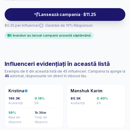
audiences who seek practical advice and relatable
professional journeys—suitable for talent, education,
Lansează campania · $11.25
and B2B outreach with campaign-ready metrics.
$0.25 per influencer
· Garanție de 10% Răspunsuri
5 branduri au lansat campanii această săptămână
Influenceri evidențiați în această listă
Exemplu de 6 din această listă de 45 influenceri. Campania ta ajunge la
45
automat, răspunsurile vin direct în inboxul tău.
K
MK
Kristina
Manshuk Karim
149.3K
0.14%
80.5K
0.40%
Audiență
ER
Audiență
ER
59%
1h 36m
Rata de
Timp de
răspuns
răspuns