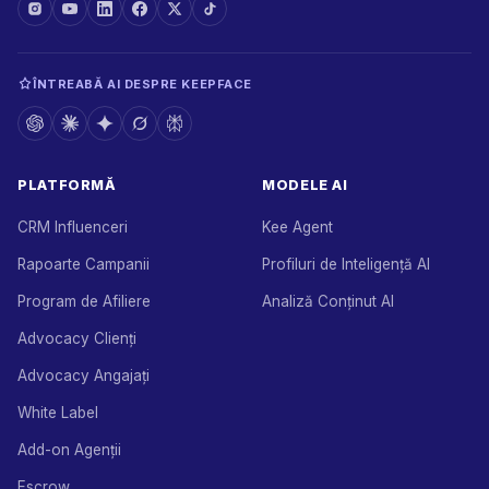
ÎNTREABĂ AI DESPRE KEEPFACE
PLATFORMĂ
MODELE AI
CRM Influenceri
Kee Agent
Rapoarte Campanii
Profiluri de Inteligență AI
Program de Afiliere
Analiză Conținut AI
Advocacy Clienți
Advocacy Angajați
White Label
Add-on Agenții
Escrow