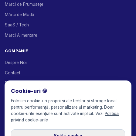
Mărci de Frumusețe
Mărci de Modă
SaaS / Tech
Mărci Alimentare
COMPANIE
Despre Noi
Contact
Parteneri de Soluții
Cookie-uri 🍪
Program de Afiliere
Folosim cookie-uri proprii și ale terților și storage local
Prețuri
pentru performanță, personalizare și marketing. Doar
cookie-urile esențiale sunt activate implicit. Vezi
Politica
Keepface for AI
privind cookie-urile
Setări cookie