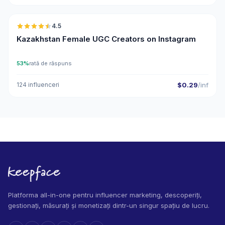
4.5
UGC
ER
Kazakhstan Female UGC Creators on Instagram
53%
rată de răspuns
124 influenceri
$0.29
/inf
Platforma all-in-one pentru influencer marketing, descoperiți,
gestionați, măsurați și monetizați dintr-un singur spațiu de lucru.