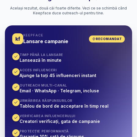
Același rezultat, două căi foarte diferite. Vezi ce se schimbă când
Keepface duce outreach-ul pentru tine.
KEEPFACE
kf
RECOMANDAT
Lansare campanie
TIMP PÂNĂ LA LANSARE
Lansează în minute
ACCES INFLUENCERI
Ajunge la toți 45 influenceri instant
OUTREACH MULTI-CANAL
Email · WhatsApp · Telegram, incluse
URMĂRIREA RĂSPUNSURILOR
Tablou de bord de acceptare în timp real
VERIFICAREA INFLUENCERULUI
Creatori verificați, gata de campanie
PROTECȚIE PERFORMANȚĂ
Garanție 10% rată de răspuns