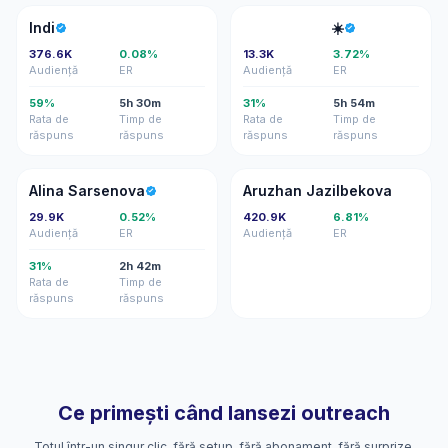
I
⠀⠀
Indi
⠀ ⠀⠀⠀⠀⠀⠀⠀ ☀️
376.6K
0.08%
13.3K
3.72%
Audiență
ER
Audiență
ER
59%
5h 30m
31%
5h 54m
Rata de
Timp de
Rata de
Timp de
răspuns
răspuns
răspuns
răspuns
AS
AJ
Alina Sarsenova
Aruzhan Jazilbekova
29.9K
0.52%
420.9K
6.81%
Audiență
ER
Audiență
ER
31%
2h 42m
Rata de
Timp de
răspuns
răspuns
Ce primești când lansezi outreach
Totul într-un singur clic, fără setup, fără abonament, fără surprize.