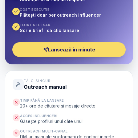
COST EXECUȚIE
Plătești doar per outreach influencer
EFORT NECESAR
Scrie brief · dă clic lansare
Lansează în minute
FĂ-O SINGUR
Outreach manual
TIMP PÂNĂ LA LANSARE
20+ ore de căutare și mesaje directe
ACCES INFLUENCERI
Găsește profiluri unul câte unul
OUTREACH MULTI-CANAL
DM-uri manuale și informații de contact incerte