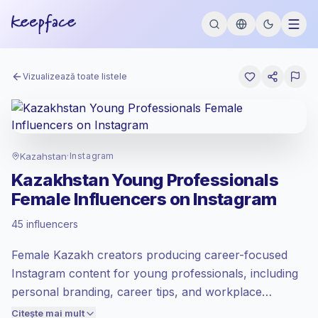
Vizualizează toate listele
Kazahstan
·
Instagram
Kazakhstan Young Professionals
Female Influencers on Instagram
Piață standard
, outreach-ul în KZ se
45 influencers
prețuiește la rata piață standard setată de
Keepface.
Female Kazakh creators producing career-focused
Reach mixt
, audiențele mai mari = mai mult
valoare per contact.
Instagram content for young professionals, including
Engagement sănătos
(2.4% ER mediu),
personal branding, career tips, and workplace
audiențele angajate se convertesc mai
lifestyle. Their feeds attract engaged early-career
Citește mai mult
bine, deci prețuim în consecință.