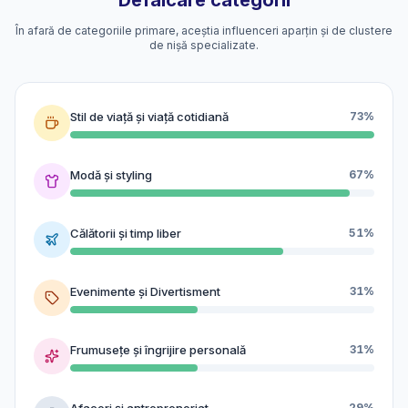
Defalcare categorii
În afară de categoriile primare, aceștia influenceri aparțin și de clustere
de nișă specializate.
Stil de viață și viață cotidiană
73%
Modă și styling
67%
Călătorii și timp liber
51%
Evenimente și Divertisment
31%
Frumusețe și îngrijire personală
31%
Afaceri și antreprenoriat
29%