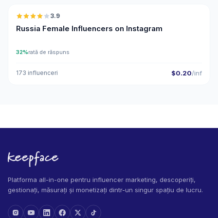
3.9
Russia Female Influencers on Instagram
32%
rată de răspuns
173 influenceri
$0.20
/inf
Platforma all-in-one pentru influencer marketing, descoperiți,
gestionați, măsurați și monetizați dintr-un singur spațiu de lucru.