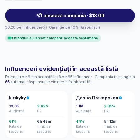
audience-fit visuals, practical recommendations, and
verified engagement.
Lansează campania · $13.00
$0.20 per influencer
· Garanție de 10% Răspunsuri
9 branduri au lansat campanii această săptămână
Influenceri evidențiați în această listă
Exemplu de 6 din această listă de 65 influenceri. Campania ta ajunge la
65
automat, răspunsurile vin direct în inboxul tău.
K
ДП
kirikyky
Диана Пожарская
19.3K
2.82%
1.1M
2.95%
Audiență
ER
Audiență
ER
61%
6h 48m
44%
5h 12m
Rata de
Timp de
Rata de
Timp de
răspuns
răspuns
răspuns
răspuns