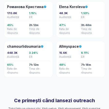
РК
EK
Романова Кристина
Elena Koroleva
170.8K
1.15%
48.3K
1.53%
Audiență
ER
Audiență
ER
45%
2h 12m
47%
3h 48m
Rata de
Timp de
Rata de
Timp de
răspuns
răspuns
răspuns
răspuns
C
A
chamourlidoumaria
Allmyspace
448.3K
3.24%
15.6K
6.11%
Audiență
ER
Audiență
ER
65%
7h 12m
48%
7h 18m
Rata de
Timp de
Rata de
Timp de
răspuns
răspuns
răspuns
răspuns
Ce primești când lansezi outreach
Totul într-un singur clic, fără setup, fără abonament, fără surprize.