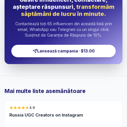
așteptare răspunsuri,
transformăm
săptămâni de lucru în minute.
Contactează toți 65 influenceri din această listă prin
email, WhatsApp sau Telegram cu un singur click.
Susținut de Garanția de Răspuns de 10%.
Lansează campania · $13.00
Mai multe liste asemănătoare
🇷🇺
4.6
UGC
ER
Russia UGC Creators on Instagram