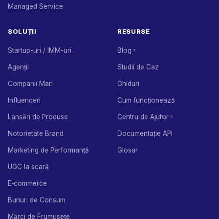
Managed Service
SOLUȚII
RESURSE
Startup-uri / IMM-uri
Blog
Agenții
Studii de Caz
Companii Mari
Ghiduri
Influenceri
Cum funcționează
Lansări de Produse
Centru de Ajutor
Notorietate Brand
Documentație API
Marketing de Performanță
Glosar
UGC la scară
E‑commerce
Bunuri de Consum
Mărci de Frumusețe