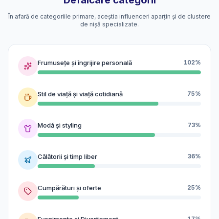
Defalcare categorii
În afară de categoriile primare, aceștia influenceri aparțin și de clustere
de nișă specializate.
Frumusețe și îngrijire personală
102%
Stil de viață și viață cotidiană
75%
Modă și styling
73%
Călătorii și timp liber
36%
Cumpărături și oferte
25%
Evenimente și Divertisment
17%