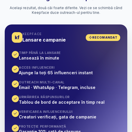
Același rezultat, două căi foarte diferite. Vezi ce se schimbă când
Keepface duce outreach-ul pentru tine.
KEEPFACE
kf
RECOMANDAT
Lansare campanie
TIMP PÂNĂ LA LANSARE
Lansează în minute
ACCES INFLUENCERI
Ajunge la toți 65 influenceri instant
OUTREACH MULTI-CANAL
Email · WhatsApp · Telegram, incluse
URMĂRIREA RĂSPUNSURILOR
Tablou de bord de acceptare în timp real
VERIFICAREA INFLUENCERULUI
Creatori verificați, gata de campanie
PROTECȚIE PERFORMANȚĂ
Garanție 10% rată de răspuns