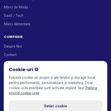
Mărci de Modă
SaaS / Tech
Mărci Alimentare
COMPANIE
Despre Noi
Contact
Parteneri de Soluții
Cookie-uri 🍪
Program de Afiliere
Folosim cookie-uri proprii și ale terților și storage local
Prețuri
pentru performanță, personalizare și marketing. Doar
cookie-urile esențiale sunt activate implicit. Vezi
Politica
Keepface for AI
privind cookie-urile
Setări cookie
© 2017-2026 Keepface Global, Inc.
Termeni și Condiții
·