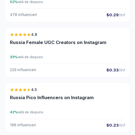
52%
rată de răspuns
478 influenceri
$0.29
/inf
🇷🇺
4.8
UGC
ER
Russia Female UGC Creators on Instagram
33%
rată de răspuns
229 influenceri
$0.33
/inf
🇷🇺
4.5
UGC
ER
Russia Pico Influencers on Instagram
42%
rată de răspuns
198 influenceri
$0.23
/inf
🇷🇺