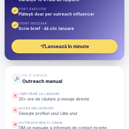
COST EXECUȚIE
Plătești doar per outreach influencer
EFORT NECESAR
Scrie brief · dă clic lansare
Lansează în minute
FĂ-O SINGUR
Outreach manual
TIMP PÂNĂ LA LANSARE
20+ ore de căutare și mesaje directe
ACCES INFLUENCERI
Găsește profiluri unul câte unul
OUTREACH MULTI-CANAL
DM-uri manuale și informații de contact incerte