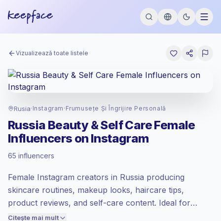
Vizualizează toate listele
Rusia
·
Instagram
·
Frumusețe Și Îngrijire Personală
Russia Beauty & Self Care Female
Influencers on Instagram
Piață emergentă
, outreach-ul în RU se
65 influencers
prețuiește la rata piață emergentă setată
de Keepface.
Female Instagram creators in Russia producing
Reach mixt
, audiențele mai mari = mai mult
valoare per contact.
skincare routines, makeup looks, haircare tips,
Engagement mai scăzut
(1.6% ER mediu),
product reviews, and self-care content. Ideal for
audiențele angajate se convertesc mai
beauty, wellness, and personal care brands seeking
Citește mai mult
bine, deci prețuim în consecință.