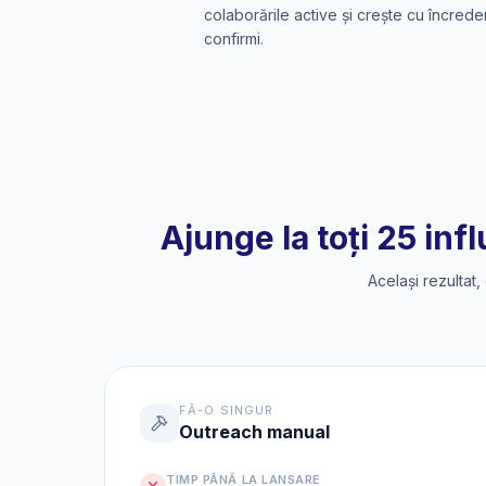
colaborările active și crește cu încred
confirmi.
Ajunge la toți 25 in
Același rezultat
FĂ-O SINGUR
Outreach manual
TIMP PÂNĂ LA LANSARE