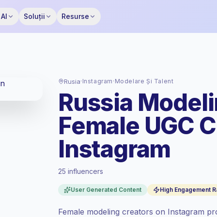
AI
Soluții
Resurse
Rusia
·
Instagram
·
Modelare Și Talent
Russia Modeli
Female UGC C
Instagram
25 influencers
Piață standard
, outreach-ul în RU se
User Generated Content
High Engagement R
prețuiește la rata piață standard setată de
Keepface.
Female modeling creators on Instagram pro
Reach mixt
, audiențele mai mari = mai mult