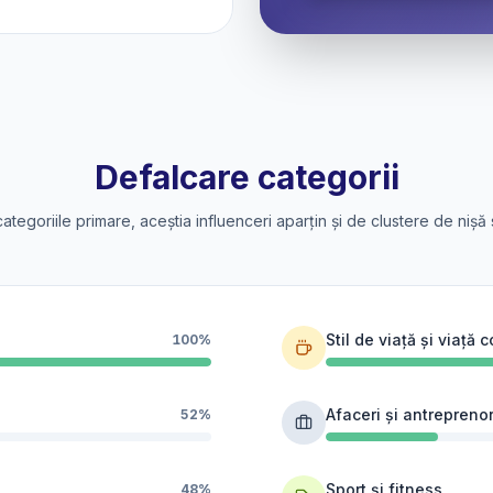
Defalcare categorii
categoriile primare, aceștia influenceri aparțin și de clustere de nișă 
Stil de viață și viață 
100%
Afaceri și antreprenor
52%
Sport și fitness
48%