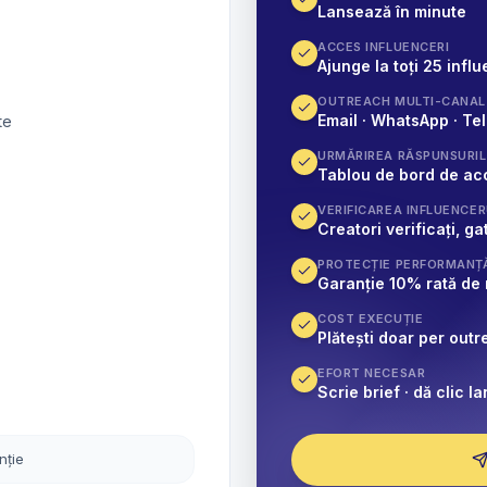
Lansează în minute
ACCES INFLUENCERI
Ajunge la toți 25 influ
OUTREACH MULTI-CANAL
Email · WhatsApp · Te
te
URMĂRIREA RĂSPUNSURI
Tablou de bord de acc
VERIFICAREA INFLUENCER
Creatori verificați, 
PROTECȚIE PERFORMANȚ
Garanție 10% rată de
COST EXECUȚIE
Plătești doar per out
EFORT NECESAR
Scrie brief · dă clic l
nție