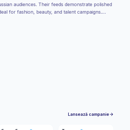
Russian audiences. Their feeds demonstrate polished
ideal for fashion, beauty, and talent campaigns.
 engagement.
Lansează campanie
ЕБ
Т