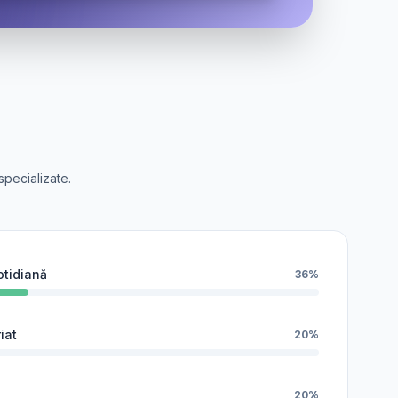
specializate.
cotidiană
36%
iat
20%
20%