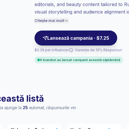
editorials, and beauty content tailored to 
valoare per contact.
visual storytelling and audience alignment 
Engagement ridicat
(5.3% ER mediu),
Campaign-ready profiles with measurable
audiențele angajate se convertesc mai
Citește mai mult
bine, deci prețuim în consecință.
Lansează campania · $7.25
$0.29 per influencer
· Garanție de 10% Răspunsuri
4 branduri au lansat campanii această săptămână
ceastă listă
ta ajunge la
25
automat, răspunsurile vin
AB
VG