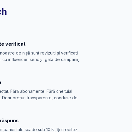
ch
te verificat
 noastre de nișă sunt revizuiți și verificați
cu influenceri serioși, gata de campanii,
o
actat. Fără abonamente. Fără cheltuial
. Doar prețuri transparente, conduse de
 răspuns
mpaniei tale scade sub 10%, îți creditez