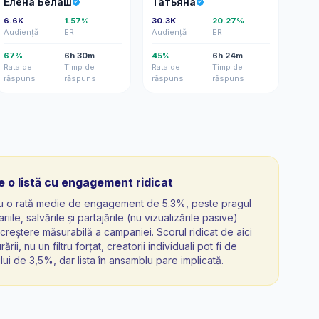
Елена Белаш
Татьяна
6.6K
1.57%
30.3K
20.27%
Audiență
ER
Audiență
ER
67%
6h 30m
45%
6h 24m
Rata de
Timp de
Rata de
Timp de
răspuns
răspuns
răspuns
răspuns
 o listă cu engagement ridicat
 au o rată medie de engagement de 5.3%, peste pragul
le, salvările și partajările (nu vizualizările pasive)
creștere măsurabilă a campaniei. Scorul ridicat de aici
ii, nu un filtru forțat, creatorii individuali pot fi de
ui de 3,5%, dar lista în ansamblu pare implicată.