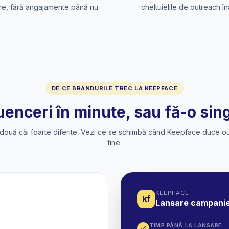
ere, fără angajamente până nu
cheltuielile de outreach în
DE CE BRANDURILE TREC LA KEEPFACE
fluenceri în minute, sau fă-o si
, două căi foarte diferite. Vezi ce se schimbă când Keepface duce o
tine.
KEEPFACE
kf
Lansare campani
TIMP PÂNĂ LA LANSARE