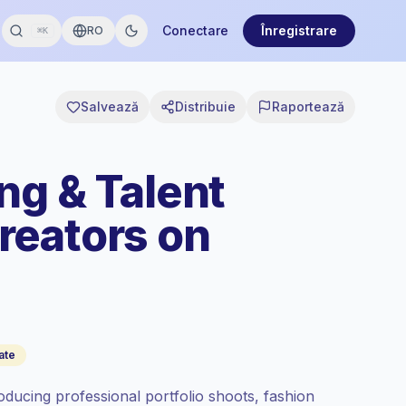
Conectare
Înregistrare
RO
⌘K
Salvează
Distribuie
Raportează
ng & Talent
reators on
ate
ducing professional portfolio shoots, fashion