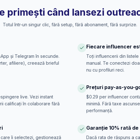
e primești când lansezi outrea
Totul într-un singur clic, fără setup, fără abonament, fără surprize.
Fiecare influencer es
sApp și Telegram în secunde.
Toți influencerii din listele
er, afiliere), creează brieful
manual. Te conectezi doar 
nu cu profiluri reci.
Prețuri pay-as-you-g
spingere live. Vezi instant
$0.29 per influencer cont
i calificați în colaborare fără
minimă. Fără taxe ascunse
performanță.
ri
Garanție 10% rată de
 care îi selectezi, gestionează
Dacă rata de răspuns a ca