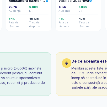
Aleksandra Bazhenova
Vasilisa Gusarova
25.7K
0.08%
13.5K
1.04%
Audiență
ER
Audiență
ER
64%
4h 12m
41%
42m
Rata de
Timp de
Rata de
Timp de
răspuns
răspuns
răspuns
răspuns
De ce aceasta este
și micro (5K-50K) îmbinate
Membrii acestei liste
frecvent postări, cu conținut
de 3,5% unde comentarii
 vs anunțuri sponsorizate.
încep să se traducă în 
se, recenzii și producție de
este o consecință a curăr
ambele părți ale pragul