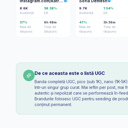
instagram.com/katrin_music
Sofia Demesh
8.6K
38.38%
9.7K
1.54%
Audiență
ER
Audiență
ER
37%
6h 48m
47%
3h 36m
Rata de
Timp de
Rata de
Timp de
răspuns
răspuns
răspuns
răspuns
De ce aceasta este o listă UGC
Banda completă UGC, pico (sub 1K), nano (1K-5K) 
într-un singur grup curat. Mai ieftin per post, mai 
autentic și nepolizat care se performează în-feed
Brandurile folosesc UGC pentru seeding de produ
conținut permanent.