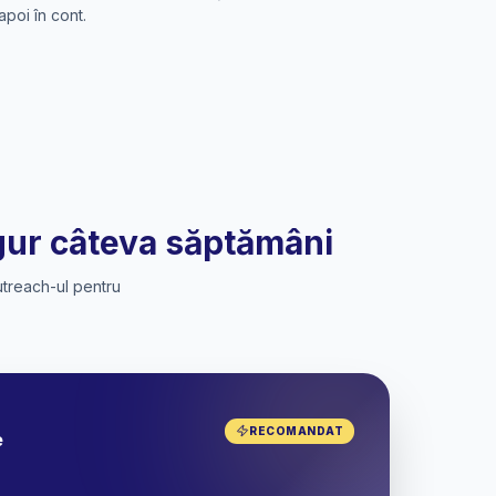
apoi în cont.
ngur câteva săptămâni
utreach-ul pentru
RECOMANDAT
e