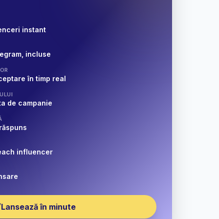
enceri instant
legram, incluse
LOR
eptare în timp real
ULUI
gata de campanie
Ă
 răspuns
reach influencer
ansare
Lansează în minute