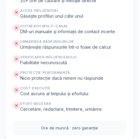
20+ ore de căutare și mesaje directe
ACCES INFLUENCERI
Găsește profiluri unul câte unul
OUTREACH MULTI-CANAL
DM-uri manuale și informații de contact incerte
URMĂRIREA RĂSPUNSURILOR
Urmărește răspunsurile într-o foaie de calcul
VERIFICAREA INFLUENCERULUI
Fiabilitate necunoscută
PROTECȚIE PERFORMANȚĂ
Nicio protecție dacă nimeni nu răspunde
COST EXECUȚIE
Cost ascuns al timpului și efortului
EFORT NECESAR
Cercetare, redactare, trimitere, urmărire
Ore de muncă · zero garanție