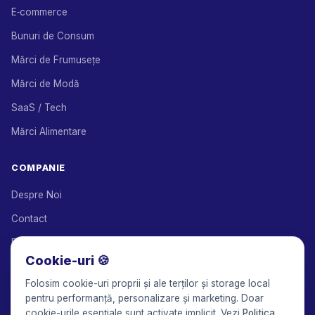
E‑commerce
Bunuri de Consum
Mărci de Frumusețe
Mărci de Modă
SaaS / Tech
Mărci Alimentare
COMPANIE
Despre Noi
Contact
Parteneri de Soluții
Cookie-uri 🍪
Program de Afiliere
Folosim cookie-uri proprii și ale terților și storage local
Prețuri
pentru performanță, personalizare și marketing. Doar
cookie-urile esențiale sunt activate implicit. Vezi
Politica
Keepface for AI