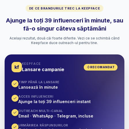
DE CE BRANDURILE TREC LA KEEPFACE
Ajunge la toți 39 influenceri în minute, sau
fă-o singur câteva săptămâni
Același rezultat, două căi foarte diferite. Vezi ce se schimbă când
Keepface duce outreach-ul pentru tine.
KEEPFACE
kf
RECOMANDAT
Lansare campanie
TIMP PÂNĂ LA LANSARE
Lansează în minute
ACCES INFLUENCERI
Ajunge la toți 39 influenceri instant
OUTREACH MULTI-CANAL
Email · WhatsApp · Telegram, incluse
URMĂRIREA RĂSPUNSURILOR