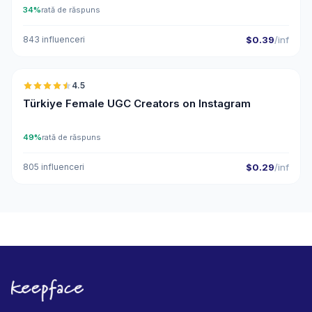
34%
rată de răspuns
843 influenceri
$0.39
/inf
🇹🇷
4.5
UGC
ER
Türkiye Female UGC Creators on Instagram
49%
rată de răspuns
805 influenceri
$0.29
/inf