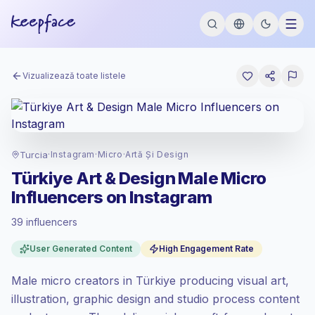
Vizualizează toate listele
Turcia
·
Instagram
·
Micro
·
Artă Și Design
Türkiye Art & Design Male Micro
Influencers on Instagram
39 influencers
Piață standard
, outreach-ul în TR se
User Generated Content
High Engagement Rate
prețuiește la rata piață standard setată de
Keepface.
Male micro creators in Türkiye producing visual art,
Micro reach (5K-50K)
, audiențele mai
mari = mai mult valoare per contact.
illustration, graphic design and studio process content
Engagement ridicat
(8.5% ER mediu),