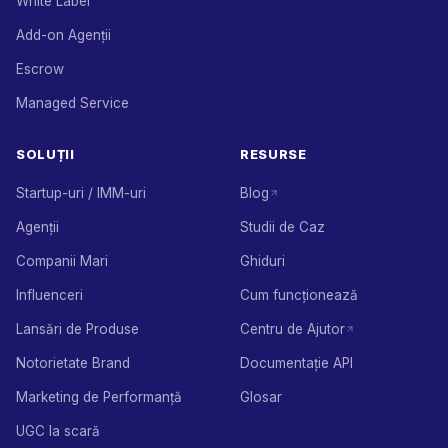
White Label
Add-on Agenții
Escrow
Managed Service
SOLUȚII
RESURSE
Startup-uri / IMM-uri
Blog
Agenții
Studii de Caz
Companii Mari
Ghiduri
Influenceri
Cum funcționează
Lansări de Produse
Centru de Ajutor
Notorietate Brand
Documentație API
Marketing de Performanță
Glosar
UGC la scară