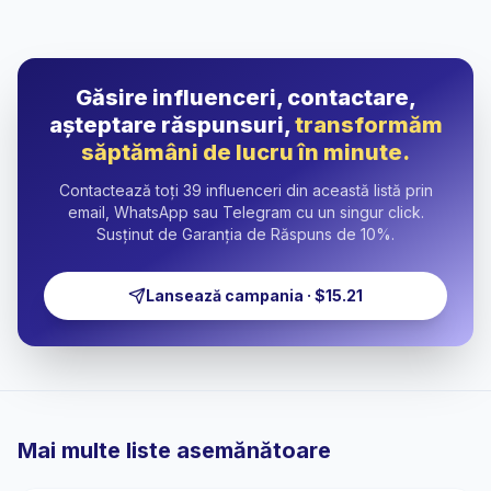
Găsire influenceri, contactare,
așteptare răspunsuri,
transformăm
săptămâni de lucru în minute.
Contactează toți 39 influenceri din această listă prin
email, WhatsApp sau Telegram cu un singur click.
Susținut de Garanția de Răspuns de 10%.
Lansează campania · $15.21
Mai multe liste asemănătoare
🇹🇷