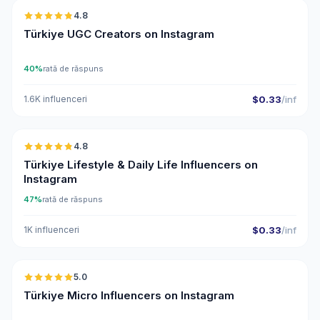
4.8
UGC
ER
Türkiye UGC Creators on Instagram
40%
rată de răspuns
1.6K influenceri
$0.33
/inf
🇹🇷
4.8
ER
Türkiye Lifestyle & Daily Life Influencers on
Instagram
47%
rată de răspuns
1K influenceri
$0.33
/inf
🇹🇷
5.0
UGC
ER
Türkiye Micro Influencers on Instagram