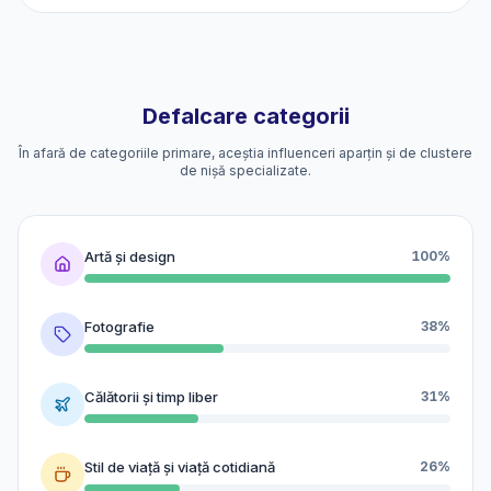
Defalcare categorii
În afară de categoriile primare, aceștia influenceri aparțin și de clustere
de nișă specializate.
Artă și design
100%
Fotografie
38%
Călătorii și timp liber
31%
Stil de viață și viață cotidiană
26%