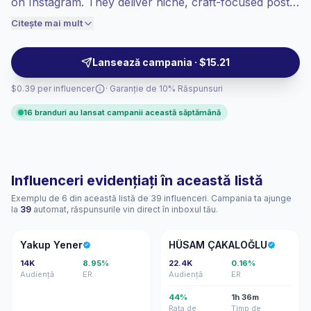
on Instagram. They deliver niche, craft-focused posts
audiențele angajate se convertesc mai
and short-form process clips that resonate with local
Citește mai mult
bine, deci prețuim în consecință.
art buyers and lifestyle audiences—ideal for targeted
product endorsements and creative collaborations;
Lansează campania · $15.21
campaign-ready.
$0.39 per influencer
· Garanție de 10% Răspunsuri
16 branduri au lansat campanii această săptămână
Influenceri evidențiați în această listă
Exemplu de 6 din această listă de 39 influenceri. Campania ta ajunge
la
39
automat, răspunsurile vin direct în inboxul tău.
YY
HÇ
Yakup Yener
HÜSAM ÇAKALOĞLU
14K
8.95%
22.4K
0.16%
Audiență
ER
Audiență
ER
44%
1h 36m
Rata de
Timp de