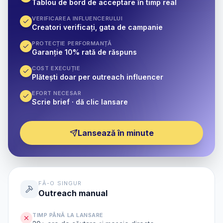
Tablou de bord de acceptare în timp real
VERIFICAREA INFLUENCERULUI
Creatori verificați, gata de campanie
PROTECȚIE PERFORMANȚĂ
Garanție 10% rată de răspuns
COST EXECUȚIE
Plătești doar per outreach influencer
EFORT NECESAR
Scrie brief · dă clic lansare
Lansează în minute
FĂ-O SINGUR
Outreach manual
TIMP PÂNĂ LA LANSARE