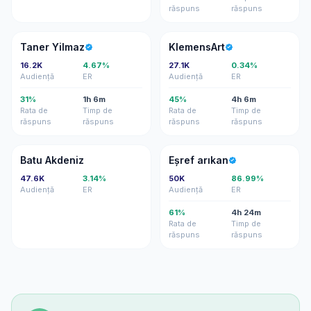
răspuns
răspuns
TY
K
Taner Yilmaz
KlemensArt
16.2K
4.67%
27.1K
0.34%
Audiență
ER
Audiență
ER
31%
1h 6m
45%
4h 6m
Rata de
Timp de
Rata de
Timp de
răspuns
răspuns
răspuns
răspuns
BA
EA
Batu Akdeniz
Eşref arıkan
47.6K
3.14%
50K
86.99%
Audiență
ER
Audiență
ER
61%
4h 24m
Rata de
Timp de
răspuns
răspuns