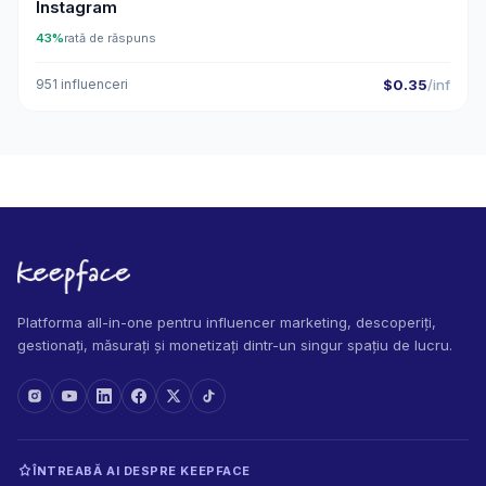
Instagram
43%
rată de răspuns
951 influenceri
$0.35
/inf
Platforma all-in-one pentru influencer marketing, descoperiți,
gestionați, măsurați și monetizați dintr-un singur spațiu de lucru.
ÎNTREABĂ AI DESPRE KEEPFACE