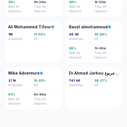
35%
4h 24m
40%
1h 30m
Rata de
Timp de
Rata de
Timp de
răspuns
răspuns
răspuns
răspuns
AM
BA
Ali Mohammed Tifour
Basel almohammad
1M
17.02%
49.3K
35.89%
Audiență
ER
Audiență
ER
56%
1h 48m
Rata de
Timp de
răspuns
răspuns
MA
DJ
Mike Adventure
Dr.Ahmad Jarbou د.أحمد جربوع
21.1K
10.23%
741.4K
28.27%
Audiență
ER
Audiență
ER
61%
6h 48m
Rata de
Timp de
răspuns
răspuns