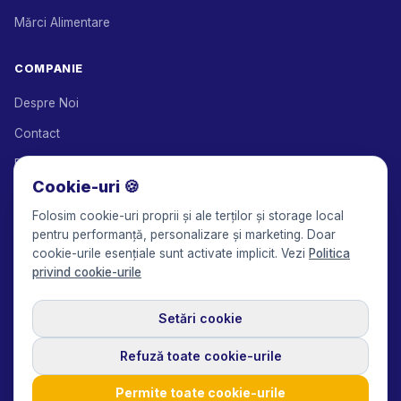
Mărci Alimentare
COMPANIE
Despre Noi
Contact
Parteneri de Soluții
Cookie-uri 🍪
Program de Afiliere
Folosim cookie-uri proprii și ale terților și storage local
Prețuri
pentru performanță, personalizare și marketing. Doar
cookie-urile esențiale sunt activate implicit. Vezi
Politica
Keepface for AI
privind cookie-urile
Setări cookie
© 2017-2026 Keepface Global, Inc.
Termeni și Condiții
·
Politica de Confidențialitate
·
Acord de Utilizare
·
Politica GDPR
·
Refuză toate cookie-urile
Politica privind cookie-urile
·
Setări cookie
🇬🇧
English
USD
Permite toate cookie-urile