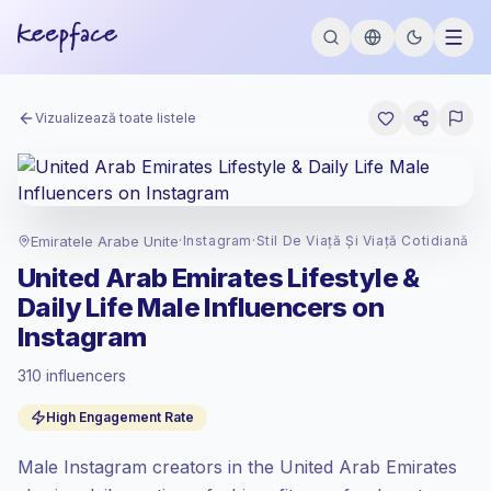
Vizualizează toate listele
Emiratele Arabe Unite
·
Instagram
·
Stil De Viață Și Viață Cotidiană
United Arab Emirates Lifestyle &
Daily Life Male Influencers on
Instagram
310 influencers
Piață standard
, outreach-ul în AE se
High Engagement Rate
prețuiește la rata piață standard setată de
Keepface.
Male Instagram creators in the United Arab Emirates
Reach mixt
, audiențele mai mari = mai mult
valoare per contact.