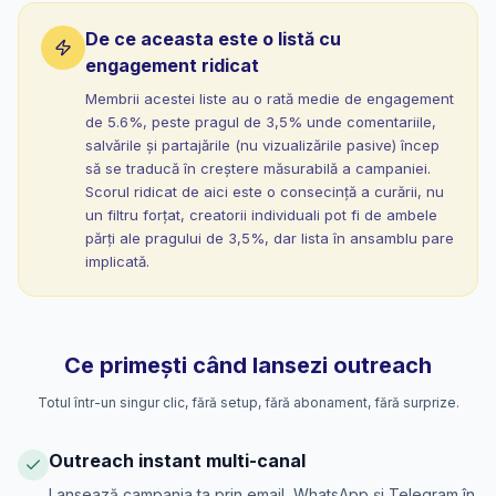
De ce aceasta este o listă cu
engagement ridicat
Membrii acestei liste au o rată medie de engagement
de 5.6%, peste pragul de 3,5% unde comentariile,
salvările și partajările (nu vizualizările pasive) încep
să se traducă în creștere măsurabilă a campaniei.
Scorul ridicat de aici este o consecință a curării, nu
un filtru forțat, creatorii individuali pot fi de ambele
părți ale pragului de 3,5%, dar lista în ansamblu pare
implicată.
Ce primești când lansezi outreach
Totul într-un singur clic, fără setup, fără abonament, fără surprize.
Outreach instant multi-canal
Lansează campania ta prin email, WhatsApp și Telegram în