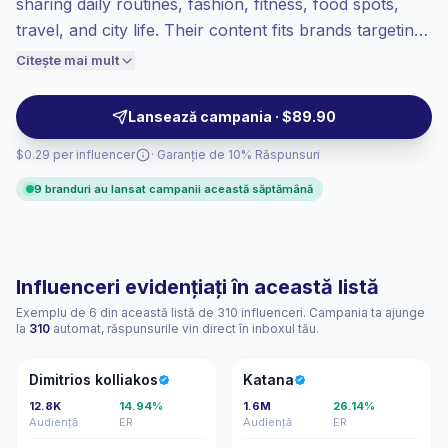
sharing daily routines, fashion, fitness, food spots,
Engagement ridicat
(5.6% ER mediu),
travel, and city life. Their content fits brands targeting
audiențele angajate se convertesc mai
United Arab Emirates men with relatable Reels,
Citește mai mult
bine, deci prețuim în consecință.
Stories, and polished lifestyle posts for product trials,
venue launches, and social proof. Campaign-ready
Lansează campania · $89.90
profiles.
$0.29 per influencer
· Garanție de 10% Răspunsuri
9 branduri au lansat campanii această săptămână
Influenceri evidențiați în această listă
Exemplu de 6 din această listă de 310 influenceri. Campania ta ajunge
la
310
automat, răspunsurile vin direct în inboxul tău.
DK
K
Dimitrios kolliakos
Katana
12.8K
14.94%
1.6M
26.14%
Audiență
ER
Audiență
ER