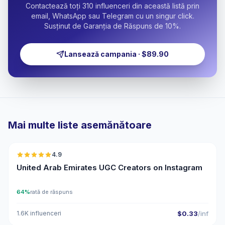
Contactează toți 310 influenceri din această listă prin
email, WhatsApp sau Telegram cu un singur click.
Susținut de Garanția de Răspuns de 10%.
Lansează campania · $89.90
Mai multe liste asemănătoare
🇦🇪
4.9
UGC
ER
United Arab Emirates UGC Creators on Instagram
64%
rată de răspuns
1.6K influenceri
$0.33
/inf
🇦🇪