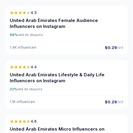
4.3
ER
United Arab Emirates Female Audience
Influencers on Instagram
66%
rată de răspuns
1.4K influenceri
$0.29
/inf
🇦🇪
4.4
ER
United Arab Emirates Lifestyle & Daily Life
Influencers on Instagram
32%
rată de răspuns
1.1K influenceri
$0.29
/inf
🇦🇪
4.6
UGC
ER
United Arab Emirates Micro Influencers on