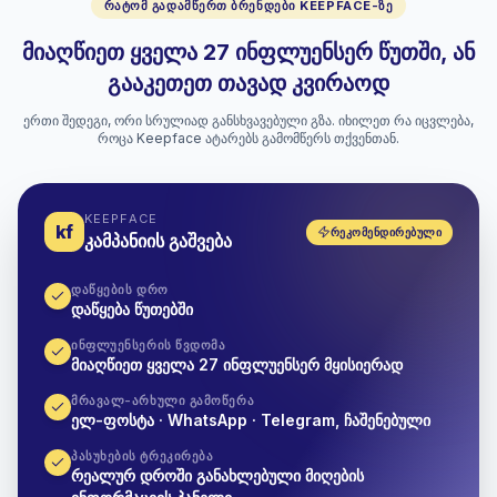
ᲠᲐᲢᲝᲛ ᲒᲐᲓᲐᲛᲬᲔᲠᲗ ᲑᲠᲔᲜᲓᲔᲑᲘ KEEPFACE-ᲖᲔ
მიაღწიეთ ყველა 27 ინფლუენსერ წუთში, ან
გააკეთეთ თავად კვირაოდ
ერთი შედეგი, ორი სრულიად განსხვავებული გზა. იხილეთ რა იცვლება,
როცა Keepface ატარებს გამომწერს თქვენთან.
KEEPFACE
kf
ᲠᲔᲙᲝᲛᲔᲜᲓᲘᲠᲔᲑᲣᲚᲘ
კამპანიის გაშვება
ᲓᲐᲬᲧᲔᲑᲘᲡ ᲓᲠᲝ
დაწყება წუთებში
ᲘᲜᲤᲚᲣᲔᲜᲡᲔᲠᲘᲡ ᲬᲕᲓᲝᲛᲐ
მიაღწიეთ ყველა 27 ინფლუენსერ მყისიერად
ᲛᲠᲐᲕᲐᲚ-ᲐᲠᲮᲣᲚᲘ ᲒᲐᲛᲝᲬᲔᲠᲐ
ელ-ფოსტა · WhatsApp · Telegram, ჩაშენებული
ᲞᲐᲡᲣᲮᲔᲑᲘᲡ ᲢᲠᲔᲙᲘᲠᲔᲑᲐ
რეალურ დროში განახლებული მიღების