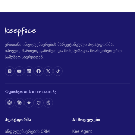
ერთიანი ინფლუენსერების მარკეტინგული პლატფორმა,
იპოვეთ, მართეთ, გაზომეთ და მონეტიზაცია მოახდინეთ ერთი
სამუშაო სივრციდან.
ᲙᲘᲗᲮᲔᲗ AI‑Ს KEEPFACE‑ᲖᲔ
ᲞᲚᲐᲢᲤᲝᲠᲛᲐ
AI ᲛᲝᲓᲔᲚᲔᲑᲘ
ინფლუენსერების CRM
Kee Agent