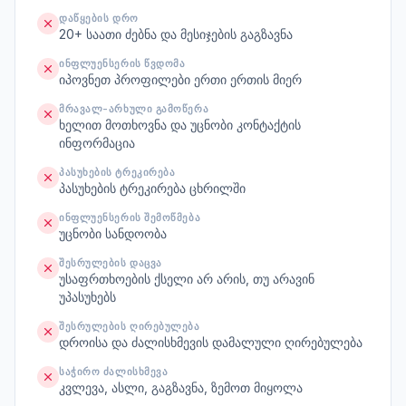
ᲓᲐᲬᲧᲔᲑᲘᲡ ᲓᲠᲝ
20+ საათი ძებნა და მესიჯების გაგზავნა
ᲘᲜᲤᲚᲣᲔᲜᲡᲔᲠᲘᲡ ᲬᲕᲓᲝᲛᲐ
იპოვნეთ პროფილები ერთი ერთის მიერ
ᲛᲠᲐᲕᲐᲚ-ᲐᲠᲮᲣᲚᲘ ᲒᲐᲛᲝᲬᲔᲠᲐ
ხელით მოთხოვნა და უცნობი კონტაქტის
ინფორმაცია
ᲞᲐᲡᲣᲮᲔᲑᲘᲡ ᲢᲠᲔᲙᲘᲠᲔᲑᲐ
პასუხების ტრეკირება ცხრილში
ᲘᲜᲤᲚᲣᲔᲜᲡᲔᲠᲘᲡ ᲨᲔᲛᲝᲬᲛᲔᲑᲐ
უცნობი სანდოობა
ᲨᲔᲡᲠᲣᲚᲔᲑᲘᲡ ᲓᲐᲪᲕᲐ
უსაფრთხოების ქსელი არ არის, თუ არავინ
უპასუხებს
ᲨᲔᲡᲠᲣᲚᲔᲑᲘᲡ ᲦᲘᲠᲔᲑᲣᲚᲔᲑᲐ
დროისა და ძალისხმევის დამალული ღირებულება
ᲡᲐᲭᲘᲠᲝ ᲫᲐᲚᲘᲡᲮᲛᲔᲕᲐ
კვლევა, ასლი, გაგზავნა, ზემოთ მიყოლა