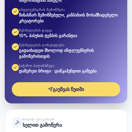
ინფორმაციის პანელი
ᲘᲜᲤᲚᲣᲔᲜᲡᲔᲠᲘᲡ ᲨᲔᲛᲝᲬᲛᲔᲑᲐ
წინასწარ შემოწმებული, კამპანიის მოსამზადებელი
კრეატორები
ᲨᲔᲡᲠᲣᲚᲔᲑᲘᲡ ᲓᲐᲪᲕᲐ
10% პასუხის ტემპის გარანტია
ᲨᲔᲡᲠᲣᲚᲔᲑᲘᲡ ᲦᲘᲠᲔᲑᲣᲚᲔᲑᲐ
გადაიხადეთ მხოლოდ ინფლუენსერის
გამოწერისთვის
ᲡᲐᲭᲘᲠᲝ ᲫᲐᲚᲘᲡᲮᲛᲔᲕᲐ
დაწერეთ ბრიფი · დაწკაპუნდით გაშვება
გაუშვას წუთში
ᲗᲐᲕᲐᲓ ᲒᲐᲐᲙᲔᲗᲔᲗ
ხელით გამოწერა