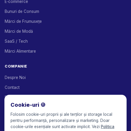
E‑commerce
Bunuri de Consum
Mărci de Frumusețe
Mărci de Modă
SaaS / Tech
Mărci Alimentare
COMPANIE
Despre Noi
Contact
Parteneri de Soluții
Cookie-uri 🍪
Program de Afiliere
Folosim cookie-uri proprii și ale terților și storage local
Prețuri
pentru performanță, personalizare și marketing. Doar
cookie-urile esențiale sunt activate implicit. Vezi
Politica
Keepface for AI