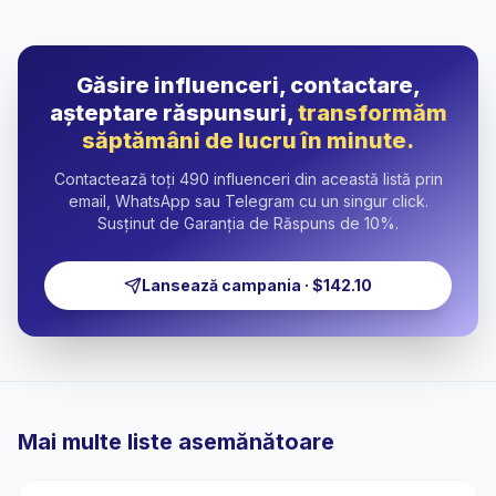
Găsire influenceri, contactare,
așteptare răspunsuri,
transformăm
săptămâni de lucru în minute.
Contactează toți 490 influenceri din această listă prin
email, WhatsApp sau Telegram cu un singur click.
Susținut de Garanția de Răspuns de 10%.
Lansează campania · $142.10
Mai multe liste asemănătoare
🇹🇷