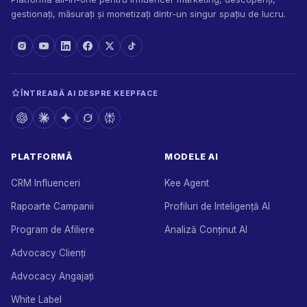
gestionați, măsurați și monetizați dintr-un singur spațiu de lucru.
ÎNTREABĂ AI DESPRE KEEPFACE
PLATFORMĂ
MODELE AI
CRM Influenceri
Kee Agent
Rapoarte Campanii
Profiluri de Inteligență AI
Program de Afiliere
Analiză Conținut AI
Advocacy Clienți
Advocacy Angajați
White Label