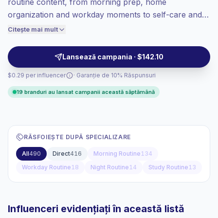
routine content, from morning prep, home
Engagement ridicat
(5.0% ER mediu),
organization and workday moments to self-care and
audiențele angajate se convertesc mai
everyday outfits. Brands can outreach for relatable
Citește mai mult
bine, deci prețuim în consecință.
lifestyle storytelling, natural product placement and
audience-fit content; campaign-ready.
Lansează campania · $142.10
$0.29 per influencer
· Garanție de 10% Răspunsuri
19 branduri au lansat campanii această săptămână
RĂSFOIEȘTE DUPĂ SPECIALIZARE
All
490
Direct
416
Morning Routine
134
Workday Routine
18
Night Routine
14
Study Routine
13
Influenceri evidențiați în această listă