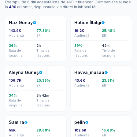
Exemplu de 6 din această listă de 490 influenceri. Campania ta ajunge
la
490
automat, răspunsurile vin direct în inboxul tău.
NG
Hİ
Naz Günay
Hatice İlbilgi
143.9K
77.80%
19.2K
25.48%
Audiență
ER
Audiență
ER
36%
2h
39%
42m
Rata de
Timp de
Rata de
Timp de
răspuns
răspuns
răspuns
răspuns
AG
H
Aleyna Güneş
Havva_musaa
109.7K
20.36%
43.6K
23.51%
Audiență
ER
Audiență
ER
34%
5h 42m
Rata de
Timp de
răspuns
răspuns
S
P
Samira
pelin
55K
28.66%
102.5K
16.68%
Audiență
ER
Audiență
ER