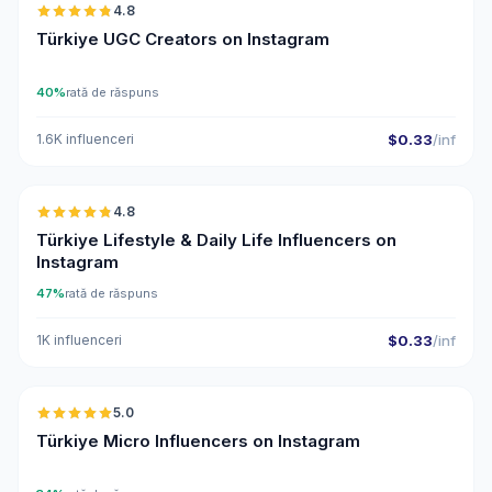
4.8
UGC
ER
Türkiye UGC Creators on Instagram
40%
rată de răspuns
1.6K influenceri
$0.33
/inf
🇹🇷
4.8
ER
Türkiye Lifestyle & Daily Life Influencers on
Instagram
47%
rată de răspuns
1K influenceri
$0.33
/inf
🇹🇷
5.0
UGC
ER
Türkiye Micro Influencers on Instagram