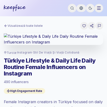
Vizualizează toate listele
Turcia
·
Instagram
·
Stil De Viață Și Viață Cotidiană
Türkiye Lifestyle & Daily Life Daily
Routine Female Influencers on
Instagram
490 influencers
Piață standard
, outreach-ul în TR se
High Engagement Rate
prețuiește la rata piață standard setată de
Keepface.
Female Instagram creators in Türkiye focused on daily
Reach mixt
, audiențele mai mari = mai mult
valoare per contact.