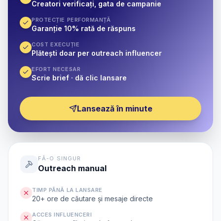
Creatori verificați, gata de campanie
PROTECȚIE PERFORMANȚĂ
Garanție 10% rată de răspuns
COST EXECUȚIE
Plătești doar per outreach influencer
EFORT NECESAR
Scrie brief · dă clic lansare
Lansează în minute
FĂ-O SINGUR
Outreach manual
TIMP PÂNĂ LA LANSARE
20+ ore de căutare și mesaje directe
ACCES INFLUENCERI