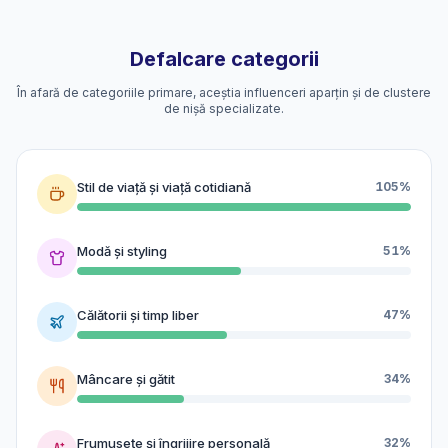
Defalcare categorii
În afară de categoriile primare, aceștia influenceri aparțin și de clustere
de nișă specializate.
Stil de viață și viață cotidiană
105%
Modă și styling
51%
Călătorii și timp liber
47%
Mâncare și gătit
34%
Frumusețe și îngrijire personală
32%