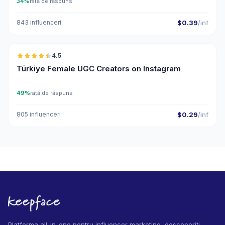
34%
rată de răspuns
843 influenceri
$0.39
/inf
🇹🇷
4.5
UGC
ER
Türkiye Female UGC Creators on Instagram
49%
rată de răspuns
805 influenceri
$0.29
/inf
Platforma all-in-one pentru influencer marketing, descoperiți,