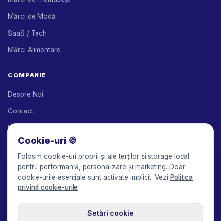
Mărci de Modă
SaaS / Tech
Mărci Alimentare
COMPANIE
Despre Noi
Contact
Parteneri de Soluții
Cookie-uri 🍪
Program de Afiliere
Folosim cookie-uri proprii și ale terților și storage local
Prețuri
pentru performanță, personalizare și marketing. Doar
cookie-urile esențiale sunt activate implicit. Vezi
Politica
Keepface for AI
privind cookie-urile
Setări cookie
© 2017-2026 Keepface Global, Inc.
Termeni și Condiții
·