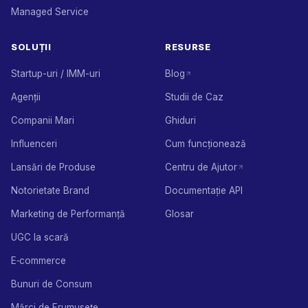
Managed Service
SOLUȚII
RESURSE
Startup-uri / IMM-uri
Blog
Agenții
Studii de Caz
Companii Mari
Ghiduri
Influenceri
Cum funcționează
Lansări de Produse
Centru de Ajutor
Notorietate Brand
Documentație API
Marketing de Performanță
Glosar
UGC la scară
E‑commerce
Bunuri de Consum
Mărci de Frumusețe