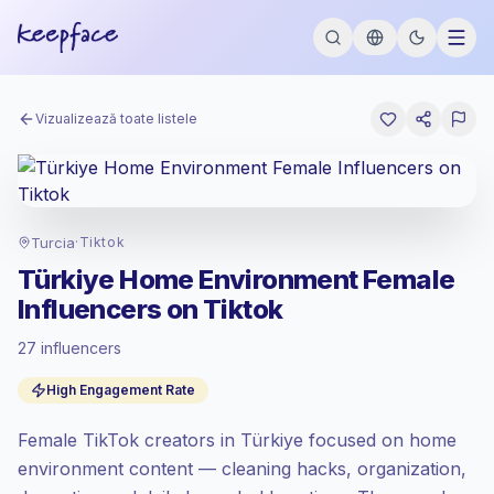
Vizualizează toate listele
Turcia
·
Tiktok
Türkiye Home Environment Female
Influencers on Tiktok
27 influencers
Piață standard
, outreach-ul în TR se
High Engagement Rate
prețuiește la rata piață standard setată de
Keepface.
Female TikTok creators in Türkiye focused on home
Reach mixt
, audiențele mai mari = mai mult
valoare per contact.
environment content — cleaning hacks, organization,
Engagement sănătos
(3.5% ER mediu),