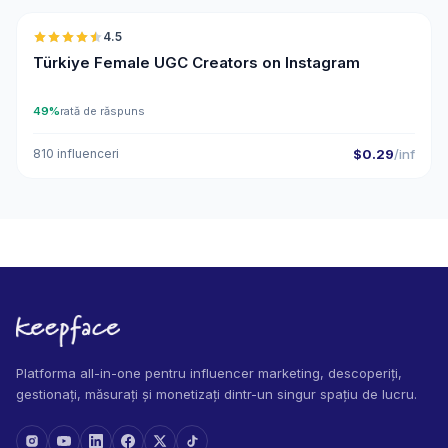
4.5
UGC
ER
Türkiye Female UGC Creators on Instagram
49%
rată de răspuns
810 influenceri
$0.29
/inf
Platforma all-in-one pentru influencer marketing, descoperiți,
gestionați, măsurați și monetizați dintr-un singur spațiu de lucru.