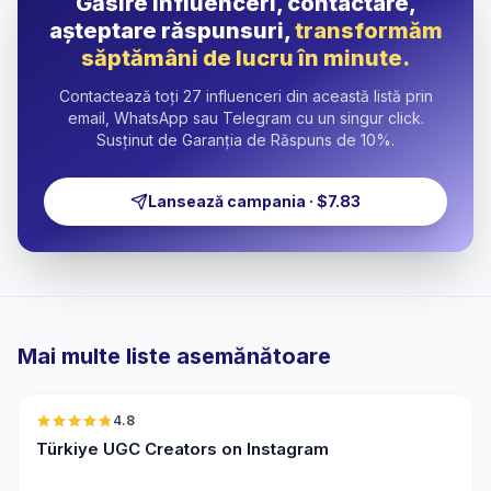
Găsire influenceri, contactare,
așteptare răspunsuri,
transformăm
săptămâni de lucru în minute.
Contactează toți 27 influenceri din această listă prin
email, WhatsApp sau Telegram cu un singur click.
Susținut de Garanția de Răspuns de 10%.
Lansează campania · $7.83
Mai multe liste asemănătoare
🇹🇷
4.8
UGC
ER
Türkiye UGC Creators on Instagram