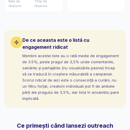
Rata de
Timp de
răspuns
răspuns
De ce aceasta este o listă cu
engagement ridicat
Membrii acestei liste au o rată medie de engagement
de 3.5%, peste pragul de 3,5% unde comentariile,
salvările și partajările (nu vizualizările pasive) încep
să se traducă în creștere măsurabilă a campaniei.
Scorul ridicat de aici este o consecință a curării, nu
un filtru forțat, creatorii individuali pot fi de ambele
părți ale pragului de 3,5%, dar lista în ansamblu pare
implicată.
Ce primești când lansezi outreach