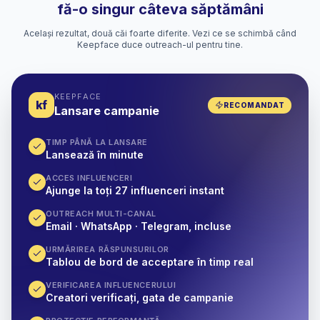
fă-o singur câteva săptămâni
Același rezultat, două căi foarte diferite. Vezi ce se schimbă când
Keepface duce outreach-ul pentru tine.
KEEPFACE
kf
RECOMANDAT
Lansare campanie
TIMP PÂNĂ LA LANSARE
Lansează în minute
ACCES INFLUENCERI
Ajunge la toți 27 influenceri instant
OUTREACH MULTI-CANAL
Email · WhatsApp · Telegram, incluse
URMĂRIREA RĂSPUNSURILOR
Tablou de bord de acceptare în timp real
VERIFICAREA INFLUENCERULUI
Creatori verificați, gata de campanie