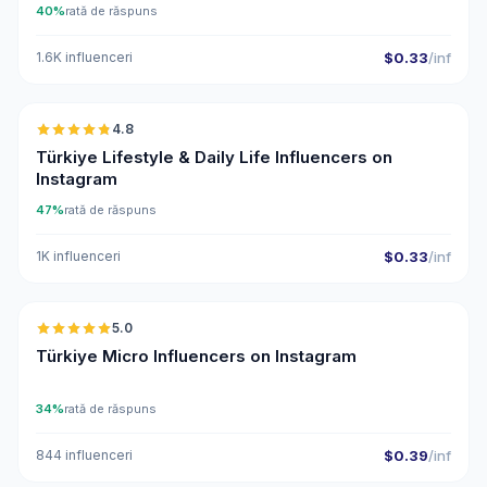
40%
rată de răspuns
1.6K influenceri
$0.33
/inf
🇹🇷
4.8
ER
Türkiye Lifestyle & Daily Life Influencers on
Instagram
47%
rată de răspuns
1K influenceri
$0.33
/inf
🇹🇷
5.0
UGC
ER
Türkiye Micro Influencers on Instagram
34%
rată de răspuns
844 influenceri
$0.39
/inf
🇹🇷