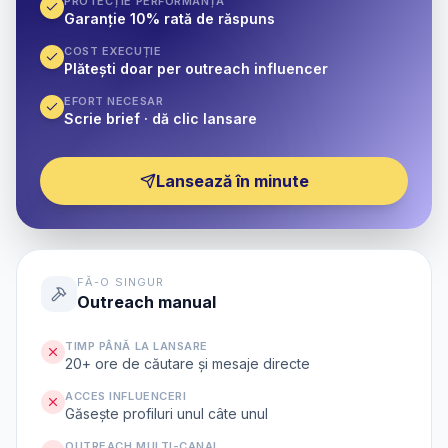
PROTECȚIE PERFORMANȚĂ
Garanție 10% rată de răspuns
COST EXECUȚIE
Plătești doar per outreach influencer
EFORT NECESAR
Scrie brief · dă clic lansare
Lansează în minute
FĂ-O SINGUR
Outreach manual
TIMP PÂNĂ LA LANSARE
20+ ore de căutare și mesaje directe
ACCES INFLUENCERI
Găsește profiluri unul câte unul
OUTREACH MULTI-CANAL