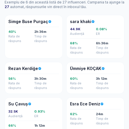
Exemplu de 6 din această listă de 27 influenceri. Campania ta ajunge la
27
automat, răspunsurile vin direct în inboxul tău.
SB
SK
Simge Buse Purgaç
sara khaki
44.9K
0.08%
40%
2h 36m
Audiență
ER
Rata de
Timp de
răspuns
răspuns
68%
6h 36m
Rata de
Timp de
răspuns
răspuns
RK
ÜK
Rezan Kerdiğe
Ümmiye KOÇAK
56%
3h 30m
60%
3h 12m
Rata de
Timp de
Rata de
Timp de
răspuns
răspuns
răspuns
răspuns
SÇ
EE
Su Çavuş
Esra Ece Deniz
32.5K
0.93%
62%
24m
Audiență
ER
Rata de
Timp de
răspuns
răspuns
66%
1h 12m