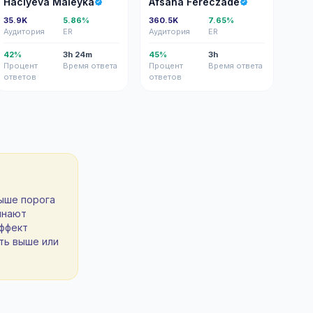
Haciyeva Maleyka
Afsana Fereczade
35.9K
5.86%
360.5K
7.65%
Аудитория
ER
Аудитория
ER
42%
3h 24m
45%
3h
Процент
Время ответа
Процент
Время ответа
ответов
ответов
выше порога
инают
эффект
ть выше или