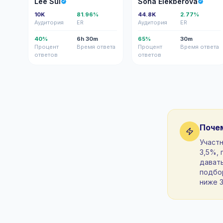
Lee Sui
Sona Elekberova
10K
81.96%
44.8K
2.77%
Аудитория
ER
Аудитория
ER
40%
6h 30m
65%
30m
Процент
Время ответа
Процент
Время ответа
ответов
ответов
Поче
Участн
3,5%, 
давать
подбор
ниже 3