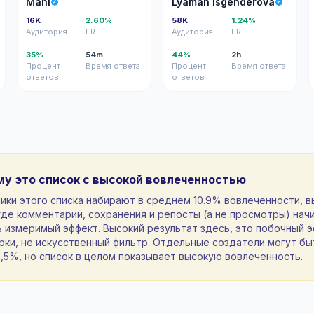
Mahi
Lyaman Isgenderova
16K
2.60%
58K
1.24%
Аудитория
ER
Аудитория
ER
35%
54m
44%
2h
Процент
Время ответа
Процент
Время ответа
ответов
ответов
му это список с высокой вовлеченностью
ики этого списка набирают в среднем 10.9% вовлеченности, 
где комментарии, сохранения и репосты (а не просмотры) нач
 измеримый эффект. Высокий результат здесь, это побочный 
ки, не искусственный фильтр. Отдельные создатели могут бы
,5%, но список в целом показывает высокую вовлеченность.