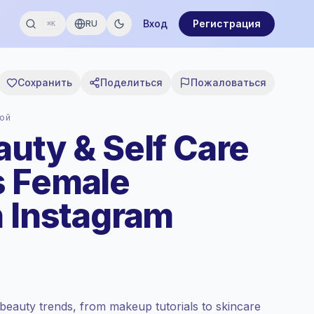
Вход
Регистрация
RU
⌘K
Сохранить
Поделиться
Пожаловаться
бой
auty & Self Care
s Female
n Instagram
beauty trends, from makeup tutorials to skincare