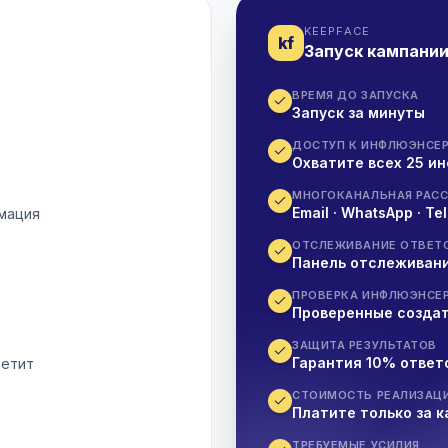
KEEPFACE
kf
Запуск кампани
ВРЕМЯ ДО ЗАПУСКА
Запуск за минуты
ДОСТУП К ИНФЛЮЭНСЕ
Охватите всех 25 и
МНОГОКАНАЛЬНАЯ РАС
Email · WhatsApp · T
рмация
ОТСЛЕЖИВАНИЕ ОТВЕТ
Панель отслеживани
ПРОВЕРКА ИНФЛЮЭНСЕ
Проверенные создат
ЗАЩИТА РЕЗУЛЬТАТОВ
Гарантия 10% ответ
ветит
СТОИМОСТЬ РЕАЛИЗАЦ
Платите только за 
ТРЕБУЕМЫЕ УСИЛИЯ