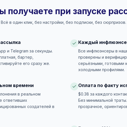
ы получаете при запуске ра
Всё в один клик, без настройки, без подписки, без сюрпризов.
рассылка
Каждый инфлюэнсе
App и Telegram за секунды.
Все инфлюэнсеры в наш
латная, бартер,
проверены и верифицир
ктивируйте его сразу же.
серьёзными, готовыми к
холодными профилями.
льном времени
Оплата по факту ис
клонения в реальном
$0.38 за каждого конта
е ответивших
Без минимальной траты.
ицированных создателей в
прозрачное, ориентиро