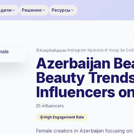
одели
Решения
Ресурсы
Азербайджан
·
Instagram
·
Красота И Уход За Со
Azerbaijan Be
Beauty Trend
Influencers o
Стандартный рынок
, аутрич в AZ
25 influencers
установлен по стандартный рынок
тарифу от Keepface.
High Engagement Rate
Смешанный охват
, большие аудитории
= больше ценности за контакт.
Female creators in Azerbaijan focusing on 