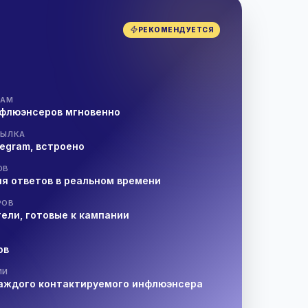
РЕКОМЕНДУЕТСЯ
и
РАМ
нфлюэнсеров мгновенно
СЫЛКА
elegram, встроено
ОВ
я ответов в реальном времени
РОВ
ели, готовые к кампании
ов
ИИ
каждого контактируемого инфлюэнсера