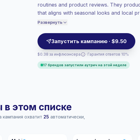
Топовое взаимодействие
(10.9%
routines and product reviews. They produc
средний ER), заинтересованные
that aligns with seasonal looks and local 
аудитории лучше конвертируются,
launches and tutorial-led campaigns. Camp
поэтому мы установили цену
Развернуть
соответственно.
Запустить кампанию · $9.50
$0.38 за инфлюэнсера
· Гарантия ответов 10%
17 брендов запустили аутрич на этой неделе
в этом списке
ша кампания охватит
25
автоматически,
M
LI