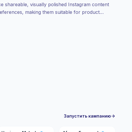
e shareable, visually polished Instagram content
preferences, making them suitable for product
aign-ready with verifiable engagement.
Запустить кампанию
HM
AF