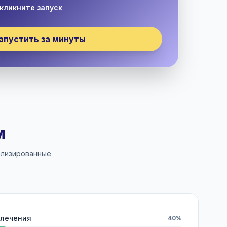
кликните запуск
апустить за минуты
м
ализированные
влечения
40%