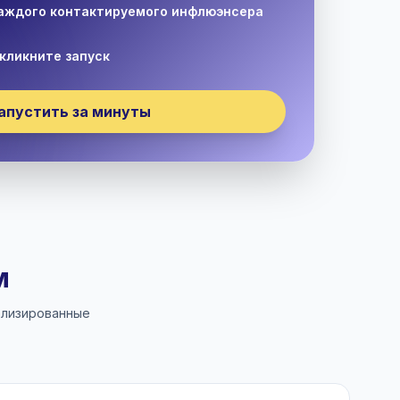
каждого контактируемого инфлюэнсера
кликните запуск
апустить за минуты
м
ализированные