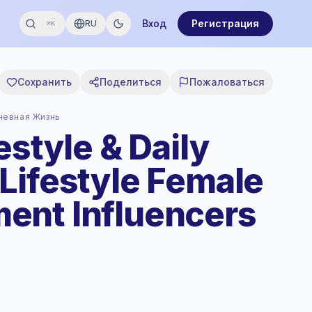
Вход
Регистрация
RU
⌘K
Сохранить
Поделиться
Пожаловаться
невная Жизнь
estyle & Daily
Lifestyle Female
ent Influencers