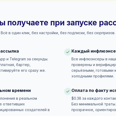
ы получаете при запуске ра
Всё в один клик, без настройки, без подписки, без сюрпризов.
рассылка
Каждый инфлюэнсе
App и Telegram за секунды.
Все инфлюэнсеры в наш
латная, бартер,
проверены и верифицир
ктивируйте его сразу же.
серьёзными, готовыми к
холодными профилями.
льном времени
Оплата по факту ис
клонения в реальном
$0.38 за каждого конта
е ответивших
Без минимальной траты.
ицированных создателей в
прозрачное, ориентиро