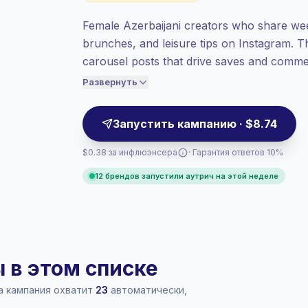
Смешанный охват
, большие аудитории
= больше ценности за контакт.
Female Azerbaijani creators who share wee
Топовое взаимодействие
(48.3%
brunches, and leisure tips on Instagram. T
средний ER), заинтересованные
carousel posts that drive saves and commen
аудитории лучше конвертируются,
targeting engaged local audiences. Campai
поэтому мы установили цену
Развернуть
соответственно.
Запустить кампанию · $8.74
$0.38 за инфлюэнсера
· Гарантия ответов 10%
12 брендов запустили аутрич на этой неделе
в этом списке
ша кампания охватит
23
автоматически,