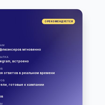
РЕКОМЕНДУЕТСЯ
и
РАМ
нфлюэнсеров мгновенно
СЫЛКА
elegram, встроено
ОВ
я ответов в реальном времени
РОВ
ели, готовые к кампании
ов
ИИ