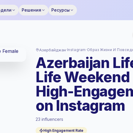
одели
Решения
Ресурсы
Азербайджан
·
Instagram
·
Образ Жизни И Повсед
Azerbaijan Lif
Life Weekend 
High-Engagem
on Instagram
Стандартный рынок
, аутрич в AZ
23 influencers
установлен по стандартный рынок
тарифу от Keepface.
High Engagement Rate