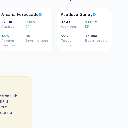
AF
AG
Afsana Fereczade
Asadova Gunay
326.1K
7.65%
37.4K
10.08%
Аудитория
ER
Аудитория
ER
45%
3h
55%
7h 18m
Процент
Время ответа
Процент
Время ответа
ответов
ответов
имеет ER
ия и
сего
версия