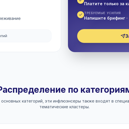
Платите только за 
ТРЕБУЕМЫЕ УСИЛИЯ
Напишите брифинг · 
слеживание
З
нтий
Распределение по категория
 основных категорий, эти инфлюэнсеры также входят в специ
тематические кластеры.