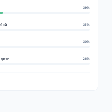
39%
обой
35%
30%
 дети
26%