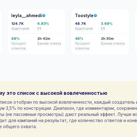
L
T
leyla__ahmedi
Toostyle
124.7K
6.83%
48.7K
3.68%
Аудитория
ER
Аудитория
ER
68%
2h 42m
48%
2h 30m
Процент
Время ответа
Процент
Время ответа
ответов
ответов
му это список с высокой вовлеченностью
список отобран по высокой вовлеченности, каждый создатель 
м 3,5% по конструкции. Диапазон, где комментарии, сохранен
ты (не пассивные просмотры) дают реальный эффект. Лучше в
ит для кампаний на результат, где количество ответов и кон
е общего охвата.