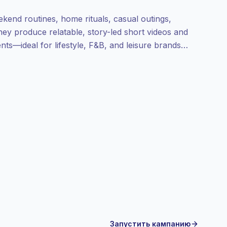
kend routines, home rituals, casual outings,
hey produce relatable, story-led short videos and
ts—ideal for lifestyle, F&B, and leisure brands
gn-ready with high engagement.
Запустить кампанию