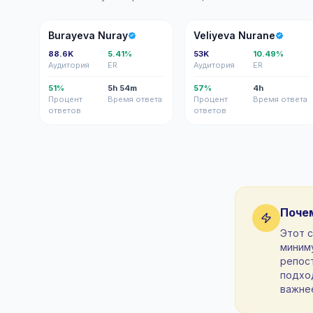
BN
VN
Burayeva Nuray
Veliyeva Nurane
88.6K
5.41%
53K
10.49%
Аудитория
ER
Аудитория
ER
51%
5h 54m
57%
4h
Процент
Время ответа
Процент
Время ответа
ответов
ответов
Поче
Этот 
миниму
репос
подход
важне