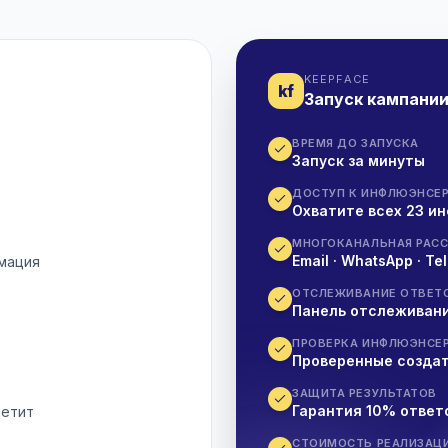
KEEPFACE
kf
Запуск кампани
ВРЕМЯ ДО ЗАПУСКА
Запуск за минуты
ДОСТУП К ИНФЛЮЭНСЕ
Охватите всех 23 и
МНОГОКАНАЛЬНАЯ РАС
Email · WhatsApp · T
рмация
ОТСЛЕЖИВАНИЕ ОТВЕТ
Панель отслеживани
ПРОВЕРКА ИНФЛЮЭНСЕ
Проверенные создат
ЗАЩИТА РЕЗУЛЬТАТОВ
Гарантия 10% ответ
ветит
СТОИМОСТЬ РЕАЛИЗАЦ