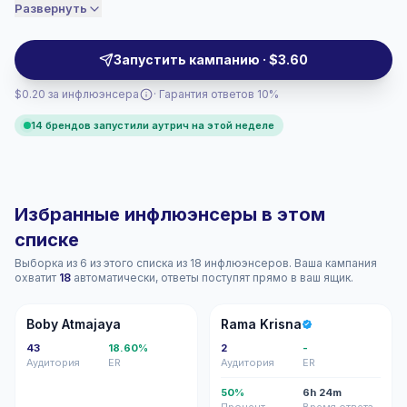
brands seeking authentic, niche followings and
Развернуть
соответственно.
relatable storytelling that drives comments and saves.
Campaign-ready creators with verifiable engagement.
Запустить кампанию · $3.60
$0.20 за инфлюэнсера
· Гарантия ответов 10%
14 брендов запустили аутрич на этой неделе
Избранные инфлюэнсеры в этом
списке
Выборка из 6 из этого списка из 18 инфлюэнсеров. Ваша кампания
охватит
18
автоматически, ответы поступят прямо в ваш ящик.
BA
RK
Boby Atmajaya
Rama Krisna
43
18.60%
2
-
Аудитория
ER
Аудитория
ER
50%
6h 24m