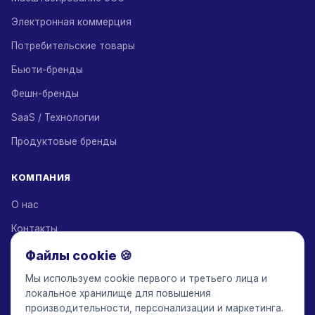
Электронная коммерция
Потребительские товары
Бьюти-бренды
Фешн-бренды
SaaS / Технологии
Продуктовые бренды
КОМПАНИЯ
О нас
Контакты
Партнеры по решениям
Файлы cookie 🍪
Партнерская программа
Мы используем cookie первого и третьего лица и
локальное хранилище для повышения
Тарифы
производительности, персонализации и маркетинга.