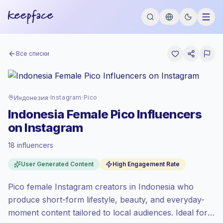
Все списки
Индонезия
·
Instagram
·
Pico
Indonesia Female Pico Influencers
on Instagram
Премиум-рынок
, аутрич в ID
18 influencers
установлен по премиум-рынок тарифу
от Keepface.
User Generated Content
High Engagement Rate
Пико охват (0-1K)
, большие аудитории =
больше ценности за контакт.
Pico female Instagram creators in Indonesia who
Здоровое взаимодействие
(3.8%
produce short-form lifestyle, beauty, and everyday-
средний ER), заинтересованные
аудитории лучше конвертируются,
moment content tailored to local audiences. Ideal for
поэтому мы установили цену