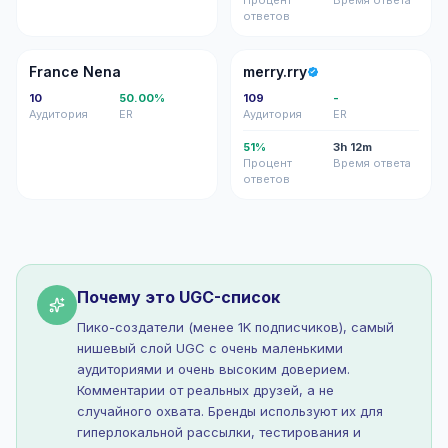
Процент
Время ответа
ответов
FN
M
France Nena
merry.rry
10
50.00%
109
-
Аудитория
ER
Аудитория
ER
51%
3h 12m
Процент
Время ответа
ответов
Почему это UGC-список
Пико-создатели (менее 1K подписчиков), самый
нишевый слой UGC с очень маленькими
аудиториями и очень высоким доверием.
Комментарии от реальных друзей, а не
случайного охвата. Бренды используют их для
гиперлокальной рассылки, тестирования и