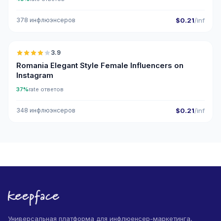
378 инфлюэнсеров
$0.21
/inf
🇷🇴
3.9
Romania Elegant Style Female Influencers on
Instagram
37%
rate ответов
348 инфлюэнсеров
$0.21
/inf
Универсальная платформа для инфлюенсер-маркетинга,