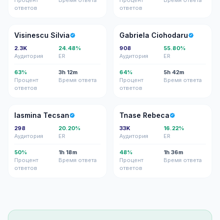
Процент
Время ответа
Процент
Время ответа
ответов
ответов
VS
GC
Visinescu Silvia
Gabriela Ciohodaru
2.3K
24.48%
908
55.80%
Аудитория
ER
Аудитория
ER
63%
3h 12m
64%
5h 42m
Процент
Время ответа
Процент
Время ответа
ответов
ответов
IT
TR
Iasmina Tecsan
Tnase Rebeca
298
20.20%
33K
16.22%
Аудитория
ER
Аудитория
ER
50%
1h 18m
48%
1h 36m
Процент
Время ответа
Процент
Время ответа
ответов
ответов