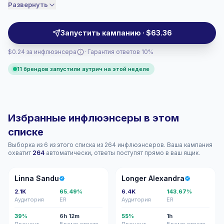
brands test relatable hooks, local trends, and
Развернуть
соответственно.
audience-fit messages for Romanian consumers, with
profiles ready for outreach and verified engagement.
Запустить кампанию · $63.36
$0.24 за инфлюэнсера
· Гарантия ответов 10%
11 брендов запустили аутрич на этой неделе
Избранные инфлюэнсеры в этом
списке
Выборка из 6 из этого списка из 264 инфлюэнсеров. Ваша кампания
охватит
264
автоматически, ответы поступят прямо в ваш ящик.
LS
LA
Linna Sandu
Longer Alexandra
2.1K
65.49%
6.4K
143.67%
Аудитория
ER
Аудитория
ER
39%
6h 12m
55%
1h