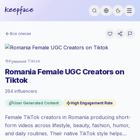
Все списки
Румыния
·
Tiktok
Romania Female UGC Creators on
Tiktok
Развивающийся рынок
, аутрич в RO
264 influencers
установлен по развивающийся рынок
тарифу от Keepface.
User Generated Content
High Engagement Rate
Смешанный охват
, большие аудитории
= больше ценности за контакт.
Female TikTok creators in Romania producing short-
Высокое взаимодействие
(5.8%
form videos across lifestyle, beauty, fashion, humor,
средний ER), заинтересованные
аудитории лучше конвертируются,
and daily routines. Their native TikTok style helps
поэтому мы установили цену