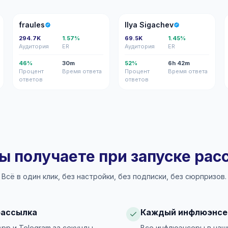
F
IS
fraules
Ilya Sigachev
294.7K
1.57%
69.5K
1.45%
Аудитория
ER
Аудитория
ER
46%
30m
52%
6h 42m
Процент
Время ответа
Процент
Время ответа
ответов
ответов
ы получаете при запуске ра
Всё в один клик, без настройки, без подписки, без сюрпризов.
рассылка
Каждый инфлюэнсе
App и Telegram за секунды.
Все инфлюэнсеры в наш