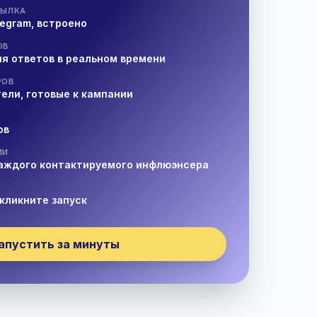
СЫЛКА
elegram, встроено
ОВ
я ответов в реальном времени
РОВ
ели, готовые к кампании
ов
ИИ
каждого контактируемого инфлюэнсера
кликните запуск
апустить за минуты