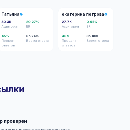
Т
ЕП
Татьяна
екатерина петрова
30.3K
20.27%
27.7K
0.65%
Аудитория
ER
Аудитория
ER
45%
6h 24m
46%
3h 18m
Процент
Время ответа
Процент
Время ответа
ответов
ответов
ссылки
р проверен
их тематических списках вручную