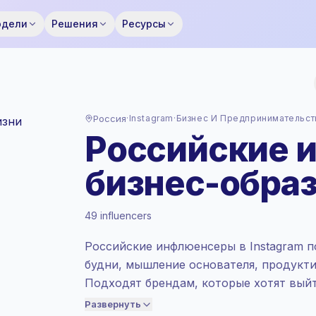
одели
Решения
Ресурсы
Россия
·
Instagram
·
Бизнес И Предпринимательст
Российские 
бизнес-обра
Стандартный рынок
, аутрич в RU
установлен по стандартный рынок
тарифу от Keepface.
49 influencers
Смешанный охват
, большие аудитории
= больше ценности за контакт.
Российские инфлюенсеры в Instagram 
Здоровое взаимодействие
(3.0%
будни, мышление основателя, продуктив
средний ER), заинтересованные
Подходят брендам, которые хотят вый
аудитории лучше конвертируются,
владельцев малого бизнеса через прак
поэтому мы установили цену
Развернуть
соответственно.