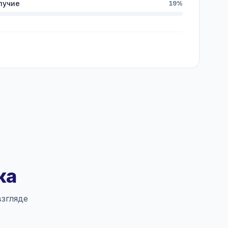
лучие
19%
ка
згляде