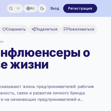
Вход
Регистрация
RU
⌘K
Сохранить
Поделиться
Пожаловаться
во
инфлюенсеры о
зе жизни
показывают жизнь предпринимателей: рабочие
ность, связи и развитие личного бренда.
ти на начинающих предпринимателей и
тичный контент, готовы к кампаниям.