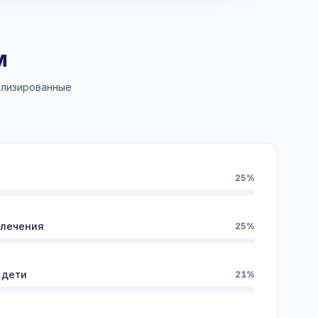
м
ализированные
25%
влечения
25%
 дети
21%