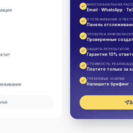
МНОГОКАНАЛЬНАЯ РАС
Email · WhatsApp · T
рмация
ОТСЛЕЖИВАНИЕ ОТВЕТ
Панель отслеживани
ПРОВЕРКА ИНФЛЮЭНСЕ
Проверенные создат
ЗАЩИТА РЕЗУЛЬТАТОВ
Гарантия 10% ответ
ветит
СТОИМОСТЬ РЕАЛИЗАЦ
Платите только за 
ТРЕБУЕМЫЕ УСИЛИЯ
Напишите брифинг · 
слеживание
З
нтий