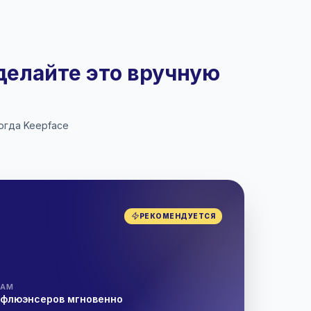
делайте это вручную
огда Keepface
РЕКОМЕНДУЕТСЯ
и
РАМ
нфлюэнсеров мгновенно