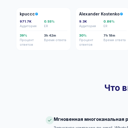
K
AK
kpuccc
Alexander Kostenko
971.7K
0.55%
9.3K
0.86%
Аудитория
ER
Аудитория
ER
39%
3h 42m
30%
7h 18m
Процент
Время ответа
Процент
Время ответа
ответов
ответов
Что в
Мгновенная многоканальная 
Запустите кампанию по email, Whats