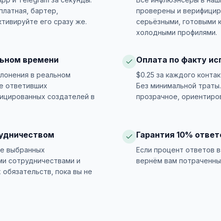
латная, бартер,
проверены и верифицир
ктивируйте его сразу же.
серьёзными, готовыми к
холодными профилями.
льном времени
Оплата по факту ис
клонения в реальном
$0.25 за каждого конта
е ответивших
Без минимальной траты.
ицированных создателей в
прозрачное, ориентиро
рудничеством
Гарантия 10% ответ
те выбранных
Если процент ответов 
ми сотрудничествами и
вернём вам потраченны
 обязательств, пока вы не