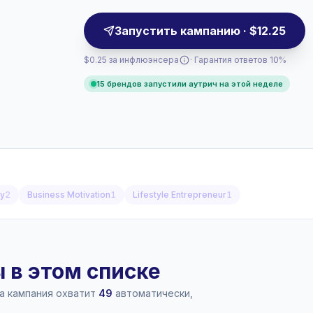
Запустить кампанию · $12.25
$0.25 за инфлюэнсера
· Гарантия ответов 10%
15 брендов запустили аутрич на этой неделе
ey
2
Business Motivation
1
Lifestyle Entrepreneur
1
в этом списке
ша кампания охватит
49
автоматически,