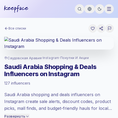
Все списки
Саудовская Аравия
·
Instagram
·
Покупки И Акции
Saudi Arabia Shopping & Deals
Стандартный рынок
, аутрич в SA
Influencers on Instagram
установлен по стандартный рынок
тарифу от Keepface.
127 influencers
Смешанный охват
, большие аудитории
= больше ценности за контакт.
Saudi Arabia shopping and deals influencers on
Здоровое взаимодействие
(2.9%
Instagram create sale alerts, discount codes, product
средний ER), заинтересованные
аудитории лучше конвертируются,
picks, mall finds, and budget-friendly hauls for local
поэтому мы установили цену
shoppers. Brands can outreach them to reach price-
Развернуть
соответственно.