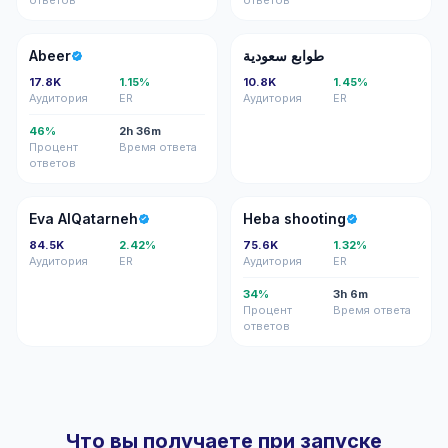
ответов
ответов
A
طس
Abeer
طوابع سعودية
17.8K
1.15%
10.8K
1.45%
Аудитория
ER
Аудитория
ER
46%
2h 36m
Процент
Время ответа
ответов
EA
HS
Eva AlQatarneh
Heba shooting
84.5K
2.42%
75.6K
1.32%
Аудитория
ER
Аудитория
ER
34%
3h 6m
Процент
Время ответа
ответов
Что вы получаете при запуске