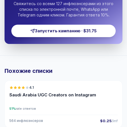
Свяжитесь со всеми 127 инфлюэнсерами из этого
списка по электронной почте, WhatsApp или
Telegram одним кликом. Гарантия ответа 10%.
Запустить кампанию · $31.75
Похожие списки
🇸🇦
4.1
UGC
Saudi Arabia UGC Creators on Instagram
51%
rate ответов
564 инфлюэнсеров
$0.25
/inf
🇸🇦