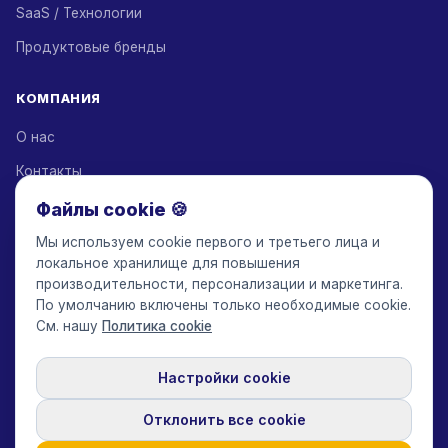
SaaS / Технологии
Продуктовые бренды
КОМПАНИЯ
О нас
Контакты
Партнеры по решениям
Файлы cookie 🍪
Партнерская программа
Мы используем cookie первого и третьего лица и
локальное хранилище для повышения
Тарифы
производительности, персонализации и маркетинга.
По умолчанию включены только необходимые cookie.
Keepface for AI
См. нашу
Политика cookie
Настройки cookie
© 2017-2026 Keepface Global, Inc.
Условия использования
·
Политика конфиденциальности
·
Пользовательское соглашение
·
Отклонить все cookie
Политика GDPR
·
Политика cookie
·
Настройки cookie