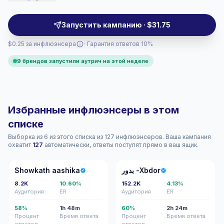
conscious audiences with practical Reels, Stories, and
posts that convert seasonal offers into action,
Запустить кампанию · $31.75
campaign-ready.
$0.25 за инфлюэнсера
· Гарантия ответов 10%
9 брендов запустили аутрич на этой неделе
Избранные инфлюэнсеры в этом
списке
Выборка из 6 из этого списка из 127 инфлюэнсеров. Ваша кампания
охватит
127
автоматически, ответы поступят прямо в ваш ящик.
SA
ب-
Showkath aashika
بدور -Xbdor
8.2K
10.60%
152.2K
4.13%
Аудитория
ER
Аудитория
ER
58%
1h 48m
60%
2h 24m
Процент
Время ответа
Процент
Время ответа