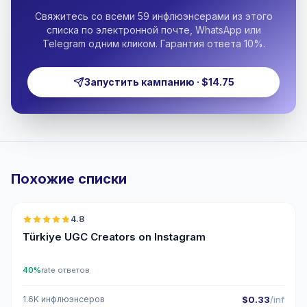
Свяжитесь со всеми 59 инфлюэнсерами из этого
списка по электронной почте, WhatsApp или
Telegram одним кликом. Гарантия ответа 10%.
Запустить кампанию · $14.75
Похожие списки
🇹🇷
4.8
UGC
ER
Türkiye UGC Creators on Instagram
40%
rate ответов
1.6K инфлюэнсеров
$0.33
/inf