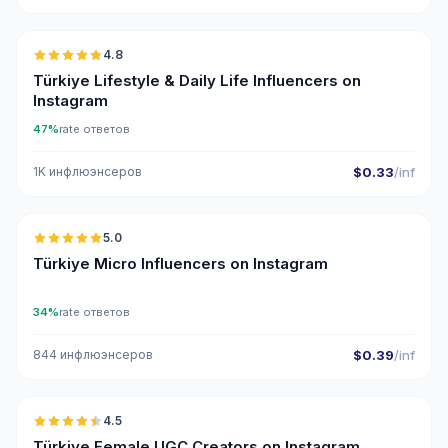
🇹🇷
4.8
ER
Türkiye Lifestyle & Daily Life Influencers on
Instagram
47%
rate ответов
1K инфлюэнсеров
$0.33
/inf
🇹🇷
5.0
UGC
ER
Türkiye Micro Influencers on Instagram
34%
rate ответов
844 инфлюэнсеров
$0.39
/inf
🇹🇷
4.5
UGC
ER
Türkiye Female UGC Creators on Instagram