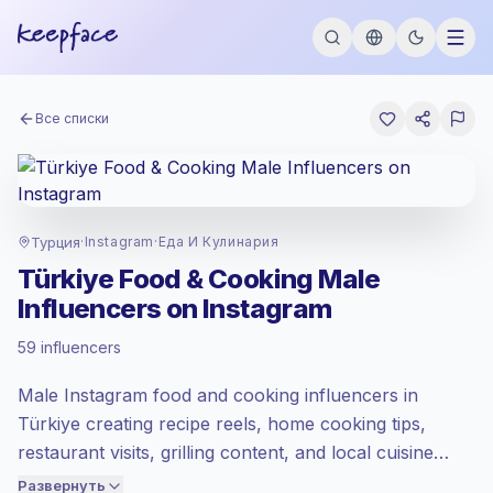
Все списки
Турция
·
Instagram
·
Еда И Кулинария
Türkiye Food & Cooking Male
Стандартный рынок
, аутрич в TR
Influencers on Instagram
установлен по стандартный рынок
тарифу от Keepface.
59 influencers
Смешанный охват
, большие аудитории
= больше ценности за контакт.
Male Instagram food and cooking influencers in
Здоровое взаимодействие
(3.5%
Türkiye creating recipe reels, home cooking tips,
средний ER), заинтересованные
аудитории лучше конвертируются,
restaurant visits, grilling content, and local cuisine
поэтому мы установили цену
posts. Ideal for food, kitchenware, grocery, delivery,
Развернуть
соответственно.