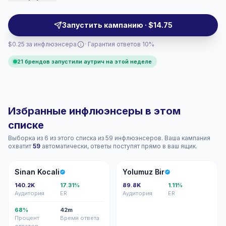
and dining brands seeking relatable visuals, relevant
engagement, and audience-fit outreach, campaign-
Запустить кампанию · $14.75
ready.
$0.25 за инфлюэнсера
· Гарантия ответов 10%
21 брендов запустили аутрич на этой неделе
Избранные инфлюэнсеры в этом
списке
Выборка из 6 из этого списка из 59 инфлюэнсеров. Ваша кампания
охватит
59
автоматически, ответы поступят прямо в ваш ящик.
SK
YB
Sinan Kocali
Yolumuz Bir
140.2K
17.31%
89.8K
1.11%
Аудитория
ER
Аудитория
ER
68%
42m
Процент
Время ответа