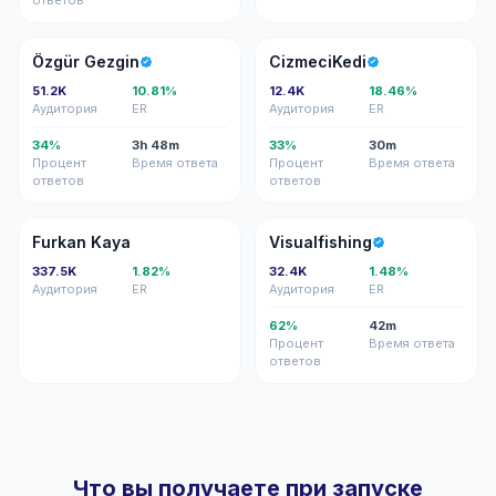
ответов
ÖG
C
Özgür Gezgin
CizmeciKedi
51.2K
10.81%
12.4K
18.46%
Аудитория
ER
Аудитория
ER
34%
3h 48m
33%
30m
Процент
Время ответа
Процент
Время ответа
ответов
ответов
FK
V
Furkan Kaya
Visualfishing
337.5K
1.82%
32.4K
1.48%
Аудитория
ER
Аудитория
ER
62%
42m
Процент
Время ответа
ответов
Что вы получаете при запуске