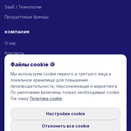
SaaS / Технологии
Продуктовые бренды
КОМПАНИЯ
О нас
Контакты
Партнеры по решениям
Файлы cookie 🍪
Партнерская программа
Мы используем cookie первого и третьего лица и
локальное хранилище для повышения
Тарифы
производительности, персонализации и маркетинга.
По умолчанию включены только необходимые cookie.
Keepface for AI
См. нашу
Политика cookie
Настройки cookie
© 2017-2026 Keepface Global, Inc.
Условия использования
·
Политика конфиденциальности
·
Пользовательское соглашение
·
Отклонить все cookie
Политика GDPR
·
Политика cookie
·
Настройки cookie