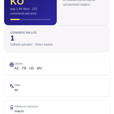
KO
en yüksek performanslı
gönderideki beğeni
avg 1.4K likes · 152
comments per post
GÖNDERI SIKLIĞI
1
haftada gönderi · Video baskın
Ülkeler
AZ · TR · US · MV
Diller
az
Influencer Seviyesi
macro