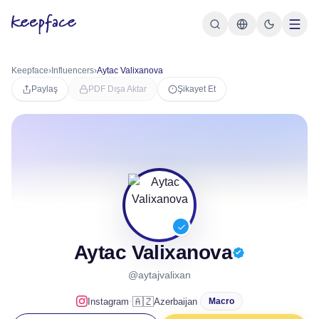
Keepface
›
Influencers
›
Aytac Valixanova
Paylaş
PDF Dışa Aktar
Şikayet Et
Aytac Valixanova
@aytajvalixan
·
🇦🇿
Instagram
Azerbaijan
Macro