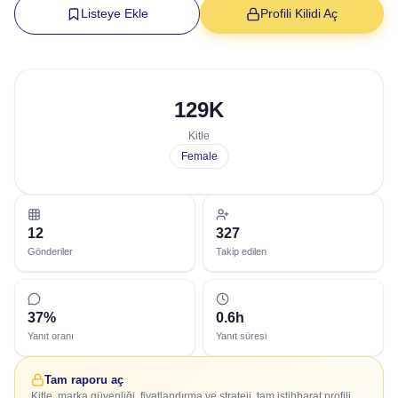
Listeye Ekle
Profili Kilidi Aç
129K
Kitle
Female
12
327
Gönderiler
Takip edilen
37%
0.6h
Yanıt oranı
Yanıt süresi
Tam raporu aç
Kitle, marka güvenliği, fiyatlandırma ve strateji, tam istihbarat profili.