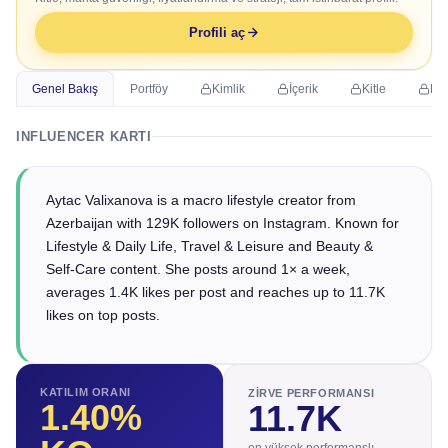
Profili aç
Genel Bakış
Portföy
Kimlik
İçerik
Kitle
Ma
INFLUENCER KARTI
Aytac Valixanova is a macro lifestyle creator from
Azerbaijan with 129K followers on Instagram. Known for
Lifestyle & Daily Life, Travel & Leisure and Beauty &
Self-Care content. She posts around 1× a week,
averages 1.4K likes per post and reaches up to 11.7K
likes on top posts.
KATILIM ORANI
ZIRVE PERFORMANSI
1.40
%
11.7K