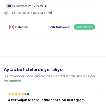
💼
İş Dünyası ve Girişimcilik
PLATFORMLAR ARASI HUNI
Instagram
129K followers
Birincil Merkez
Aytac bu listelerde yer alıyor
Bu influencer'ı öne çıkaran özenle hazırlanmış listeler Aytac
Valixanova.
5.0
ER
Azerbaijan Macro Influencers on Instagram