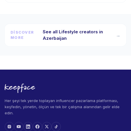
See all Lifestyle creators in
DISCOVER
→
MORE
Azerbaijan
Her şeyi tek yerde toplayan influencer pazarlama platforması,
keşfedin, yönetin, ölçün ve tek bir çalışma alanından gelir elde
edin.