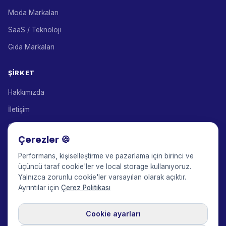
Moda Markaları
SaaS / Teknoloji
Gıda Markaları
ŞIRKET
Hakkımızda
İletişim
Çözüm Ortakları
Çerezler 🍪
Satış Ortaklığı Programı
Performans, kişiselleştirme ve pazarlama için birinci ve
Fiyatlandırma
üçüncü taraf cookie'ler ve local storage kullanıyoruz.
Yalnızca zorunlu cookie'ler varsayılan olarak açıktır.
Keepface for AI
Ayrıntılar için
Çerez Politikası
Cookie ayarları
© 2017-2026 Keepface Global, Inc.
Şartlar ve Koşullar
·