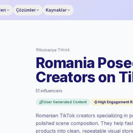
eri
Çözümler
Kaynaklar
Romanya
·
Tiktok
Romania Pose
Creators on T
Gelişen pazar
, RO 'de iletişim, Keepface
51 influencers
tarafından belirlenen gelişen pazar
oranında fiyatlandırılır.
User Generated Content
High Engagement R
Karışık ulaşım
, daha büyük kitleler = kişi
başına daha fazla değer.
Romanian TikTok creators specializing in p
Yüksek katılım
(%8.5 ort. ER), katılımı
polished scene composition. They help fashi
yüksek kitleler daha iyi dönüşüm sağlıyor,
bu yüzden fiyatlandırma buna göre
products into clean, repeatable visual stor