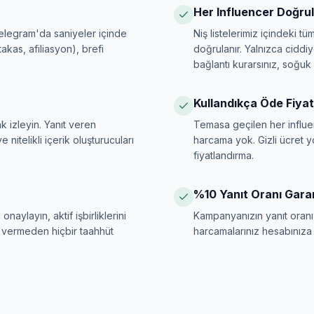
Her Influencer Doğrul
legram'da saniyeler içinde
Niş listelerimiz içindeki t
 takas, afiliasyon), brefi
doğrulanır. Yalnızca ciddiy
bağlantı kurarsınız, soğuk p
Kullandıkça Öde Fiya
k izleyin. Yanıt veren
Temasa geçilen her influe
 nitelikli içerik oluşturucuları
harcama yok. Gizli ücret 
fiyatlandırma.
%10 Yanıt Oranı Garan
onaylayın, aktif işbirliklerini
Kampanyanızın yanıt oranı
 vermeden hiçbir taahhüt
harcamalarınız hesabınıza ge