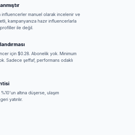
anmıştır
üm influencerler manuel olarak incelenir ve
etli, kampanyanıza hazır influencerlarla
rofiller ile değil.
tlandırması
ncer için $0.28. Abonelik yok. Minimum
yok. Sadece şeffaf, performans odaklı
tisi
 %10'un altına düşerse, ulaşım
ri yatırılır.