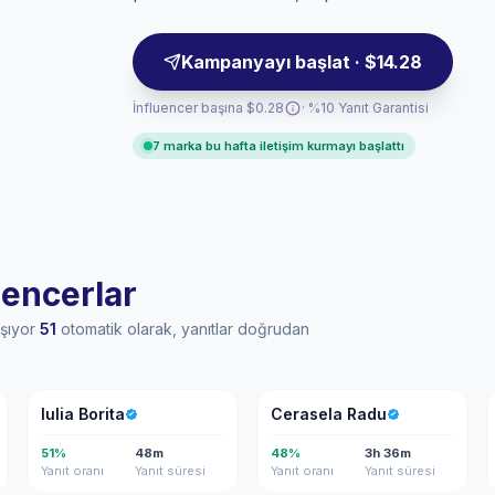
yapılıyor.
Kampanyayı başlat · $14.28
İnfluencer başına $0.28
· %10 Yanıt Garantisi
7 marka bu hafta iletişim kurmayı başlattı
uencerlar
aşıyor
51
otomatik olarak, yanıtlar doğrudan
IB
CR
Iulia Borita
Cerasela Radu
51%
48m
48%
3h 36m
Yanıt oranı
Yanıt süresi
Yanıt oranı
Yanıt süresi