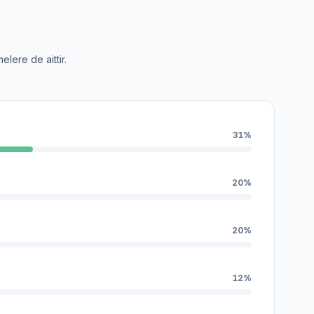
lere de aittir.
31%
20%
20%
12%