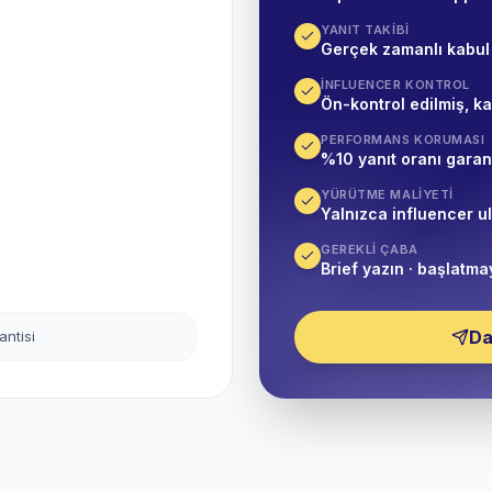
YANIT TAKIBI
Gerçek zamanlı kabul
İNFLUENCER KONTROL
Ön-kontrol edilmiş, ka
PERFORMANS KORUMASI
%10 yanıt oranı garant
YÜRÜTME MALIYETI
Yalnızca influencer u
GEREKLI ÇABA
Brief yazın · başlatma
Da
antisi