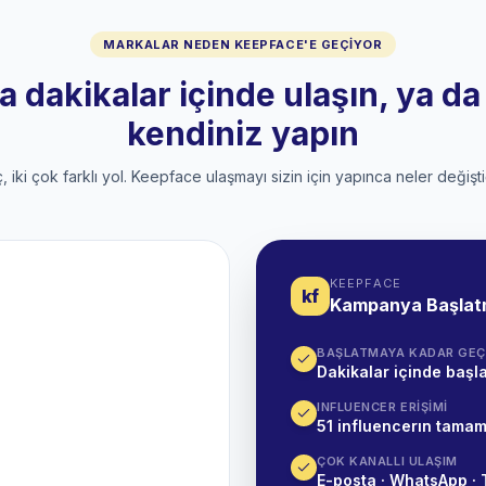
MARKALAR NEDEN KEEPFACE'E GEÇIYOR
 dakikalar içinde ulaşın, ya d
kendiniz yapın
, iki çok farklı yol. Keepface ulaşmayı sizin için yapınca neler değişti
KEEPFACE
kf
Kampanya Başla
BAŞLATMAYA KADAR GEÇ
Dakikalar içinde başla
INFLUENCER ERIŞIMI
51 influencerın tamam
ÇOK KANALLI ULAŞIM
E-posta · WhatsApp · 