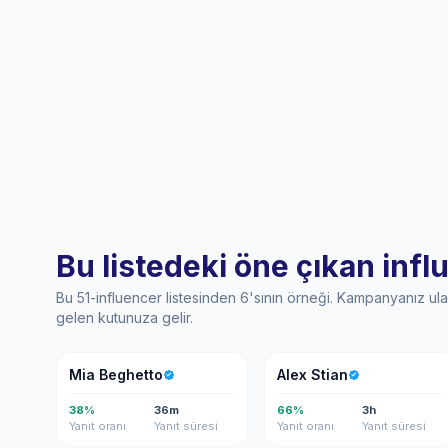
Bu listedeki öne çıkan infl
Bu 51-influencer listesinden 6'sının örneği. Kampanyanız ul
gelen kutunuza gelir.
MB
AS
Mia Beghetto
Alex Stian
38%
36m
66%
3h
Yanıt oranı
Yanıt süresi
Yanıt oranı
Yanıt süresi