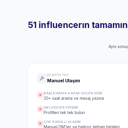
51 influencerın tamamına
Aynı sonuç
KENDIN YAP
Manuel Ulaşım
BAŞLATMAYA KADAR GEÇEN SÜRE
20+ saat arama ve mesaj yazma
INFLUENCER ERIŞIMI
Profilleri tek tek bulun
ÇOK KANALLI ULAŞIM
Manuel DM'ler ve belirsiz iletişim bilgileri