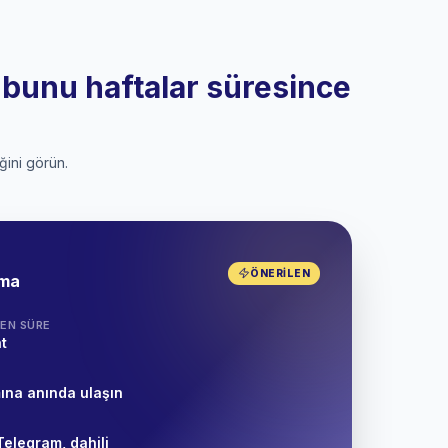
a bunu haftalar süresince
ğini görün.
ÖNERILEN
tma
EN SÜRE
t
ına anında ulaşın
Telegram, dahili