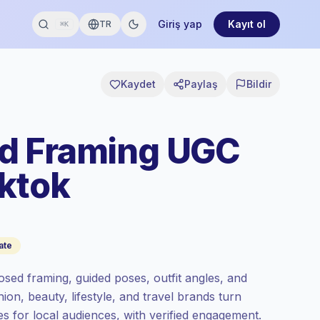
Giriş yap
Kayıt ol
TR
⌘K
Kaydet
Paylaş
Bildir
d Framing UGC
iktok
ate
osed framing, guided poses, outfit angles, and
on, beauty, lifestyle, and travel brands turn
ies for local audiences, with verified engagement.