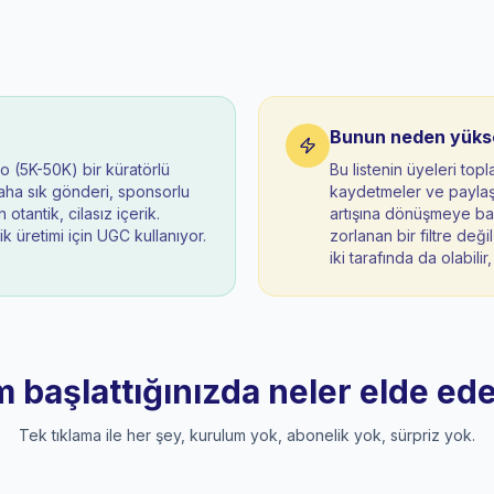
Bunun neden yüksek
ro (5K-50K) bir küratörlü
Bu listenin üyeleri top
daha sık gönderi, sponsorlu
kaydetmeler ve paylaşm
tantik, cilasız içerik.
artışına dönüşmeye ba
k üretimi için UGC kullanıyor.
zorlanan bir filtre deği
iki tarafında da olabili
m başlattığınızda neler elde ede
Tek tıklama ile her şey, kurulum yok, abonelik yok, sürpriz yok.