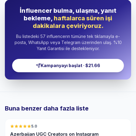
İnfluencer bulma, ulaşma, yanıt
bekleme,
haftalarca süren işi
dakikalara çeviriyoruz.
Bu listedeki 57 influencerın tümüne tek tıklamayla e-
posta, WhatsApp veya Telegram üzerinden ulaş. %10
Yanıt Garantisi ile destekleniyor.
Kampanyayı başlat · $21.66
Buna benzer daha fazla liste
🇦🇿
5.0
UGC
ER
Azerbaijan UGC Creators on Instagram