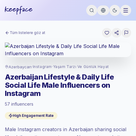
Tüm listelere göz at
Azerbaycan
·
Instagram
·
Yaşam Tarzı Ve Günlük Hayat
Azerbaijan Lifestyle & Daily Life
Social Life Male Influencers on
Instagram
57 influencers
Standart pazar
, AZ 'de iletişim, Keepface
tarafından belirlenen standart pazar
High Engagement Rate
oranında fiyatlandırılır.
Karışık ulaşım
, daha büyük kitleler = kişi
Male Instagram creators in Azerbaijan sharing social
başına daha fazla değer.