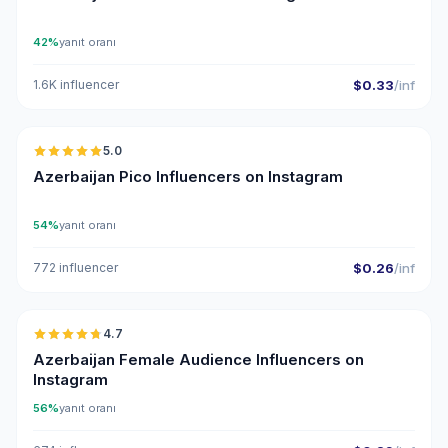
42%
yanıt oranı
1.6K influencer
$0.33
/inf
🇦🇿
5.0
UGC
ER
Azerbaijan Pico Influencers on Instagram
54%
yanıt oranı
772 influencer
$0.26
/inf
🇦🇿
4.7
ER
Azerbaijan Female Audience Influencers on
Instagram
56%
yanıt oranı