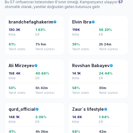
Bu 57-influencer listesinden 6'sının örneği. Kampanyanız ulaşıyor
57
otomatik olarak, yanıtlar doğrudan gelen kutunuza gelir.
B
EI
brandchefaghakerim
Elvin Ibra
130.3K
1.63%
119K
59.23%
Kitle
ER
Kitle
ER
61%
7h 6m
39%
2h 24m
Yanıt oranı
Yanıt süresi
Yanıt oranı
Yanıt süresi
AM
RB
Ali Mirzeyev
Rovshan Babayev
158.4K
40.66%
14.1K
24.44%
Kitle
ER
Kitle
ER
53%
5h 42m
58%
30m
Yanıt oranı
Yanıt süresi
Yanıt oranı
Yanıt süresi
Q
ZL
qurd_official
Zaur`s lifestyle
148.1K
3.06%
14.8K
1.94%
Kitle
ER
Kitle
ER
41%
4h 36m
68%
42m