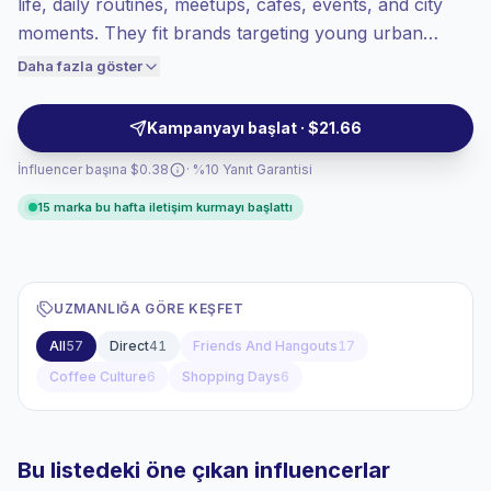
life, daily routines, meetups, cafés, events, and city
En yüksek katılım
(%10.1 ort. ER), katılımı
yüksek kitleler daha iyi dönüşüm sağlıyor,
moments. They fit brands targeting young urban
bu yüzden fiyatlandırma buna göre
audiences with relatable posts, Reels, and casual
Daha fazla göster
yapılıyor.
storytelling that can place products naturally —
campaign-ready.
Kampanyayı başlat · $21.66
İnfluencer başına $0.38
· %10 Yanıt Garantisi
15 marka bu hafta iletişim kurmayı başlattı
UZMANLIĞA GÖRE KEŞFET
All
57
Direct
41
Friends And Hangouts
17
Coffee Culture
6
Shopping Days
6
Bu listedeki öne çıkan influencerlar