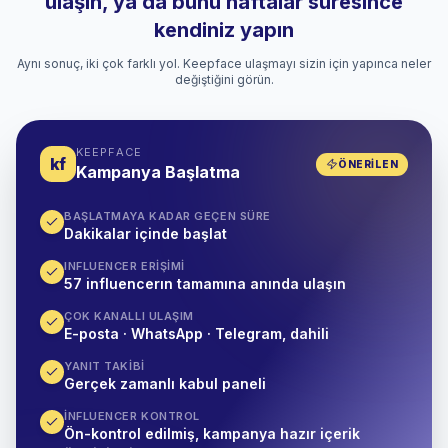
ulaşın, ya da bunu haftalar süresince
kendiniz yapın
Aynı sonuç, iki çok farklı yol. Keepface ulaşmayı sizin için yapınca neler
değiştiğini görün.
KEEPFACE
kf
ÖNERILEN
Kampanya Başlatma
BAŞLATMAYA KADAR GEÇEN SÜRE
Dakikalar içinde başlat
INFLUENCER ERIŞIMI
57 influencerın tamamına anında ulaşın
ÇOK KANALLI ULAŞIM
E-posta · WhatsApp · Telegram, dahili
YANIT TAKIBI
Gerçek zamanlı kabul paneli
İNFLUENCER KONTROL
Ön-kontrol edilmiş, kampanya hazır içerik