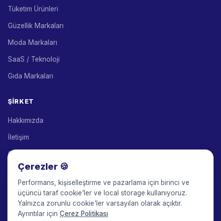
Tüketim Ürünleri
Güzellik Markaları
Moda Markaları
SaaS / Teknoloji
Gıda Markaları
ŞIRKET
Hakkımızda
İletişim
Çözüm Ortakları
Çerezler 🍪
Satış Ortaklığı Programı
Performans, kişiselleştirme ve pazarlama için birinci ve
Fiyatlandırma
üçüncü taraf cookie'ler ve local storage kullanıyoruz.
Yalnızca zorunlu cookie'ler varsayılan olarak açıktır.
Keepface for AI
Ayrıntılar için
Çerez Politikası