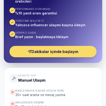
üreticileri
PERFORMANS KORUMASI
%10 yanıt oranı garantisi
YÜRÜTME MALIYETI
Yalnızca influencer ulaşımı başına ödeyin
GEREKLI ÇABA
Brief yazın · başlatmaya tıklayın
Dakikalar içinde başlayın
KENDIN YAP
Manuel Ulaşım
BAŞLATMAYA KADAR GEÇEN SÜRE
20+ saat arama ve mesaj yazma
INFLUENCER ERIŞIMI