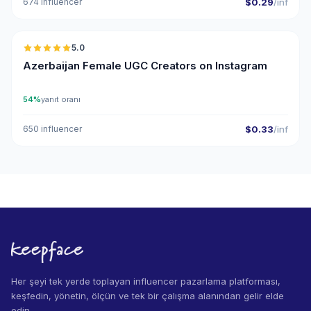
674 influencer
$0.29
/inf
🇦🇿
5.0
UGC
ER
Azerbaijan Female UGC Creators on Instagram
54%
yanıt oranı
650 influencer
$0.33
/inf
Her şeyi tek yerde toplayan influencer pazarlama platforması,
keşfedin, yönetin, ölçün ve tek bir çalışma alanından gelir elde
edin.