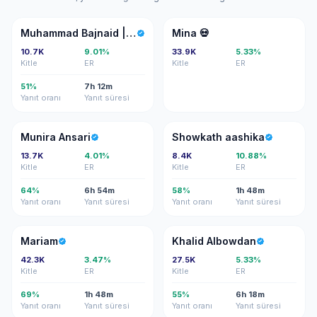
MB
M�
Muhammad Bajnaid | محمد باجنيد
Mina 💀
10.7K
9.01%
33.9K
5.33%
Kitle
ER
Kitle
ER
51%
7h 12m
Yanıt oranı
Yanıt süresi
MA
SA
Munira Ansari
Showkath aashika
13.7K
4.01%
8.4K
10.88%
Kitle
ER
Kitle
ER
64%
6h 54m
58%
1h 48m
Yanıt oranı
Yanıt süresi
Yanıt oranı
Yanıt süresi
M
KA
Mariam
Khalid Albowdan
42.3K
3.47%
27.5K
5.33%
Kitle
ER
Kitle
ER
69%
1h 48m
55%
6h 18m
Yanıt oranı
Yanıt süresi
Yanıt oranı
Yanıt süresi