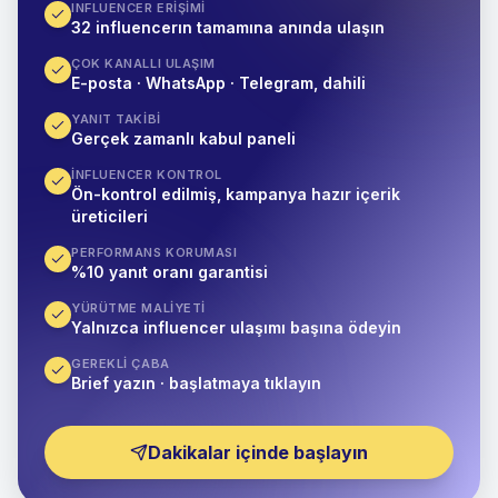
INFLUENCER ERIŞIMI
32 influencerın tamamına anında ulaşın
ÇOK KANALLI ULAŞIM
E-posta · WhatsApp · Telegram, dahili
YANIT TAKIBI
Gerçek zamanlı kabul paneli
İNFLUENCER KONTROL
Ön-kontrol edilmiş, kampanya hazır içerik
üreticileri
PERFORMANS KORUMASI
%10 yanıt oranı garantisi
YÜRÜTME MALIYETI
Yalnızca influencer ulaşımı başına ödeyin
GEREKLI ÇABA
Brief yazın · başlatmaya tıklayın
Dakikalar içinde başlayın