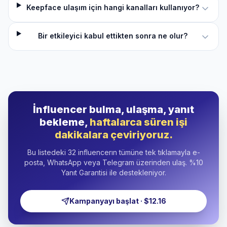
Keepface ulaşım için hangi kanalları kullanıyor?
Bir etkileyici kabul ettikten sonra ne olur?
İnfluencer bulma, ulaşma, yanıt
bekleme,
haftalarca süren işi
dakikalara çeviriyoruz.
Bu listedeki 32 influencerın tümüne tek tıklamayla e-
posta, WhatsApp veya Telegram üzerinden ulaş. %10
Yanıt Garantisi ile destekleniyor.
Kampanyayı başlat · $12.16