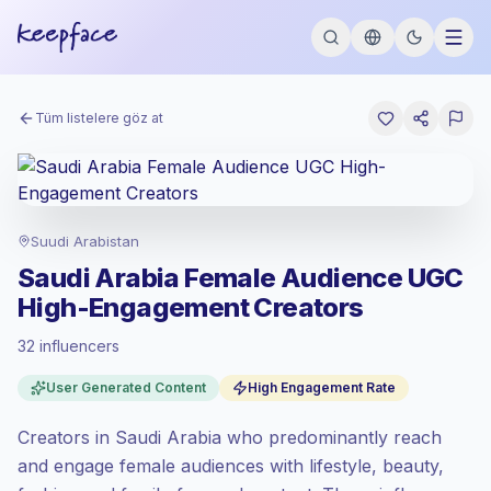
Tüm listelere göz at
Suudi Arabistan
Saudi Arabia Female Audience UGC
High-Engagement Creators
32 influencers
Standart pazar
, SA 'de iletişim, Keepface
tarafından belirlenen standart pazar
User Generated Content
High Engagement Rate
oranında fiyatlandırılır.
Karışık ulaşım
, daha büyük kitleler = kişi
Creators in Saudi Arabia who predominantly reach
başına daha fazla değer.
and engage female audiences with lifestyle, beauty,
En yüksek katılım
(%16.7 ort. ER), katılımı
yüksek kitleler daha iyi dönüşüm sağlıyor,