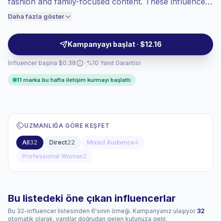
fashion and family-focused content. These influencers
bu yüzden fiyatlandırma buna göre
generate high engagement and tailored messaging that
Daha fazla göster
yapılıyor.
aligns with women-first campaigns, making outreach
efficient for audience-targeted activations. Campaign-
Kampanyayı başlat · $12.16
ready with verified engagement.
İnfluencer başına $0.38
· %10 Yanıt Garantisi
11 marka bu hafta iletişim kurmayı başlattı
UZMANLIĞA GÖRE KEŞFET
All
32
Direct
22
Mixed Audience
4
Professional Woman
2
Bu listedeki öne çıkan influencerlar
Bu 32-influencer listesinden 6'sının örneği. Kampanyanız ulaşıyor
32
otomatik olarak, yanıtlar doğrudan gelen kutunuza gelir.