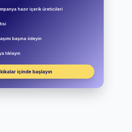
mpanya hazır içerik üreticileri
isi
laşımı başına ödeyin
ya tıklayın
kikalar içinde başlayın