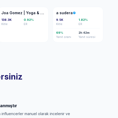
JG
AS
Joa Gomez | Yoga & Movement Refinement
a sudera
138.3K
0.92%
9.5K
1.82%
Kitle
ER
Kitle
ER
69%
2h 42m
Yanıt oranı
Yanıt süresi
rsiniz
anmıştır
üm influencerler manuel olarak incelenir ve