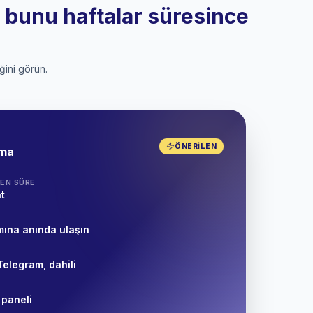
a bunu haftalar süresince
ğini görün.
ÖNERILEN
tma
EN SÜRE
t
mına anında ulaşın
Telegram, dahili
 paneli