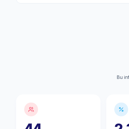
Bu in
44
2