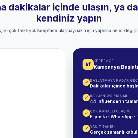
 dakikalar içinde ulaşın, ya d
kendiniz yapın
, iki çok farklı yol. Keepface ulaşmayı sizin için yapınca neler değişti
KEEPFACE
kf
Kampanya Başla
BAŞLATMAYA KADAR GEÇ
Dakikalar içinde başla
INFLUENCER ERIŞIMI
44 influencerın tama
ÇOK KANALLI ULAŞIM
E-posta · WhatsApp · 
YANIT TAKIBI
Gerçek zamanlı kabul