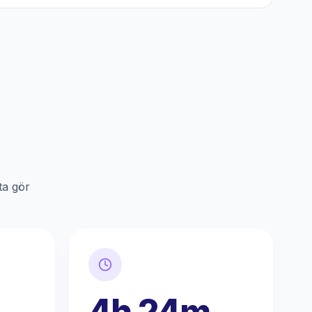
ta gör
4h 24m