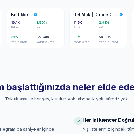
BN
DM
Bett Norris
Del Mak | Dance Choreographer
16.1K
1.50%
11.5K
2.91%
Kitle
ER
Kitle
ER
31%
5h 54m
55%
5h 18m
Yanıt oranı
Yanıt süresi
Yanıt oranı
Yanıt süresi
m başlattığınızda neler elde ede
Tek tıklama ile her şey, kurulum yok, abonelik yok, sürpriz yok.
Her Influencer Doğrul
legram'da saniyeler içinde
Niş listelerimiz içindeki t