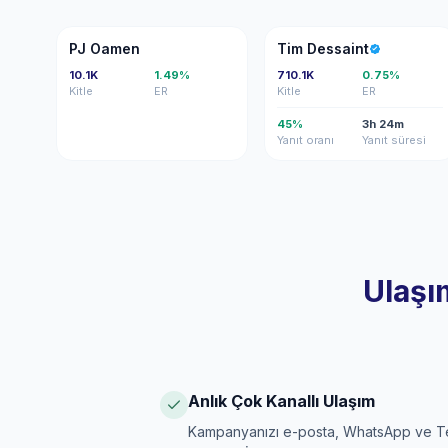
PO
TD
PJ Oamen
Tim Dessaint
10.1K
1.49%
710.1K
0.75%
Kitle
ER
Kitle
ER
45%
3h 24m
Yanıt oranı
Yanıt süresi
Ulaşı
Anlık Çok Kanallı Ulaşım
Kampanyanızı e-posta, WhatsApp ve Te