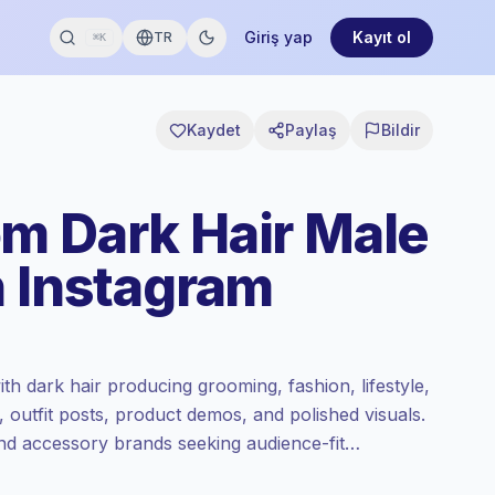
Giriş yap
Kayıt ol
TR
⌘K
Kaydet
Paylaş
Bildir
m Dark Hair Male
n Instagram
h dark hair producing grooming, fashion, lifestyle,
, outfit posts, product demos, and polished visuals.
and accessory brands seeking audience-fit