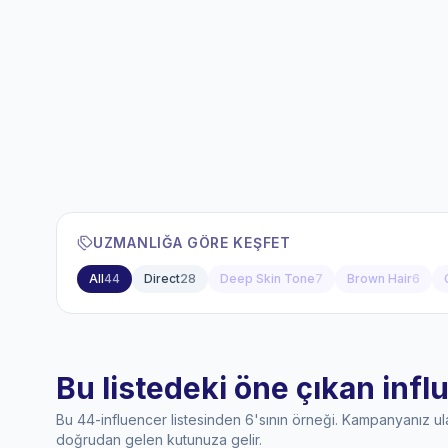
UZMANLIĞA GÖRE KEŞFET
All
44
Direct
28
Deep Skin Tone
7
Brown Hair
6
Bu listedeki öne çıkan infl
Bu 44-influencer listesinden 6'sının örneği. Kampanyanız u
doğrudan gelen kutunuza gelir.