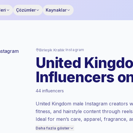
eri
Çözümler
Kaynaklar
Birleşik Krallık
·
Instagram
United Kingdo
Influencers o
Premium pazar
, GB 'de iletişim, Keepface
tarafından belirlenen premium pazar
44 influencers
oranında fiyatlandırılır.
Karışık ulaşım
, daha büyük kitleler = kişi
United Kingdom male Instagram creators wit
başına daha fazla değer.
fitness, and hairstyle content through reels
Sağlıklı katılım
(%2.4 ort. ER), katılımı
Ideal for men’s care, apparel, fragrance, 
yüksek kitleler daha iyi dönüşüm sağlıyor,
partnerships with verified engagement.
bu yüzden fiyatlandırma buna göre
Daha fazla göster
yapılıyor.