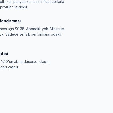
etli, kampanyanıza hazır influencerlarla
rofiller ile değil.
tlandırması
ncer için $0.38. Abonelik yok. Minimum
yok. Sadece şeffaf, performans odaklı
tisi
 %10'un altına düşerse, ulaşım
ri yatırılır.