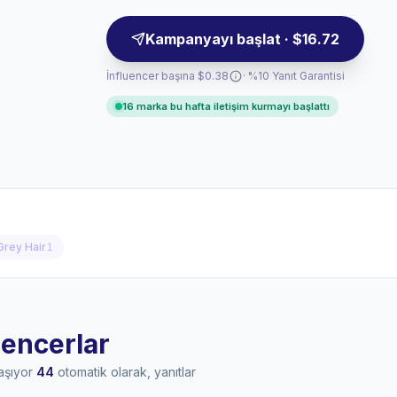
Kampanyayı başlat · $16.72
İnfluencer başına $0.38
· %10 Yanıt Garantisi
16 marka bu hafta iletişim kurmayı başlattı
Grey Hair
1
uencerlar
laşıyor
44
otomatik olarak, yanıtlar