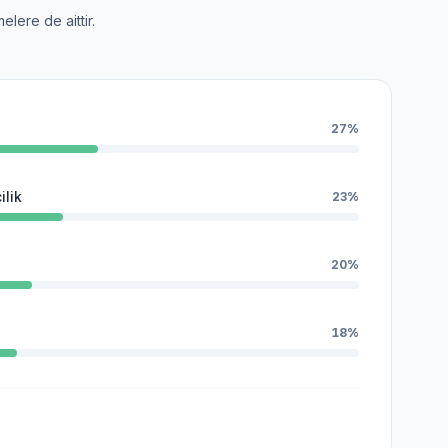
lere de aittir.
27%
ilik
23%
20%
18%