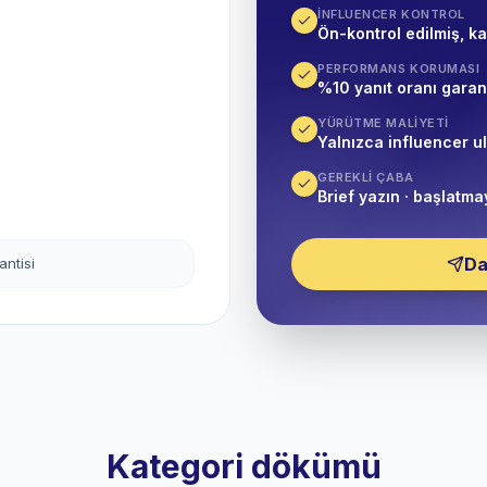
İNFLUENCER KONTROL
Ön-kontrol edilmiş, ka
PERFORMANS KORUMASI
%10 yanıt oranı garant
YÜRÜTME MALIYETI
Yalnızca influencer u
GEREKLI ÇABA
Brief yazın · başlatma
Da
antisi
Kategori dökümü