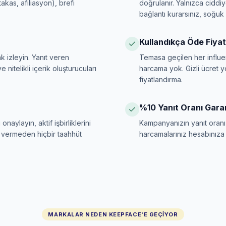
 takas, afiliasyon), brefi
doğrulanır. Yalnızca ciddiy
bağlantı kurarsınız, soğuk p
Kullandıkça Öde Fiya
k izleyin. Yanıt veren
Temasa geçilen her influe
 nitelikli içerik oluşturucuları
harcama yok. Gizli ücret 
fiyatlandırma.
%10 Yanıt Oranı Garan
onaylayın, aktif işbirliklerini
Kampanyanızın yanıt oranı
 vermeden hiçbir taahhüt
harcamalarınız hesabınıza ge
MARKALAR NEDEN KEEPFACE'E GEÇIYOR